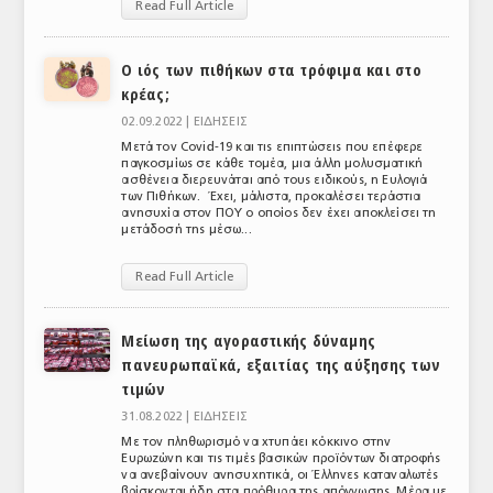
Read Full Article
Ο ιός των πιθήκων στα τρόφιμα και στο
κρέας;
02.09.2022 |
ΕΙΔΗΣΕΙΣ
Μετά τον Covid-19 και τις επιπτώσεις που επέφερε
παγκοσμίως σε κάθε τομέα, μια άλλη μολυσματική
ασθένεια διερευνάται από τους ειδικούς, η Ευλογιά
των Πιθήκων. Έχει, μάλιστα, προκαλέσει τεράστια
ανησυχία στον ΠΟΥ ο οποίος δεν έχει αποκλείσει τη
μετάδοσή της μέσω...
Read Full Article
Μείωση της αγοραστικής δύναμης
πανευρωπαϊκά, εξαιτίας της αύξησης των
τιμών
31.08.2022 |
ΕΙΔΗΣΕΙΣ
Με τον πληθωρισμό να χτυπάει κόκκινο στην
Ευρωζώνη και τις τιμές βασικών προϊόντων διατροφής
να ανεβαίνουν ανησυχητικά, οι Έλληνες καταναλωτές
βρίσκονται ήδη στα πρόθυρα της απόγνωσης. Μέρα με