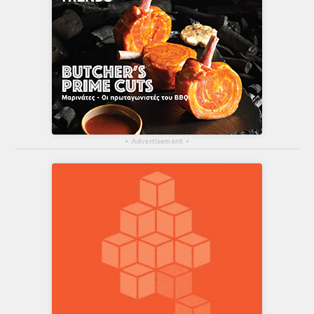
▴
Advertisement
▴