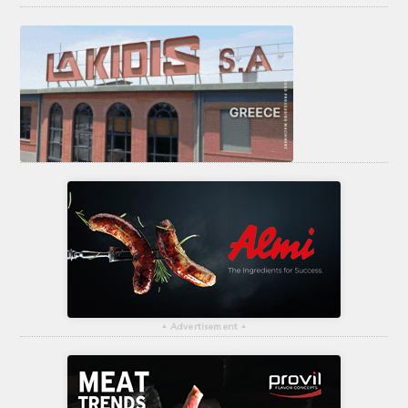
▴
Advertisement
▴