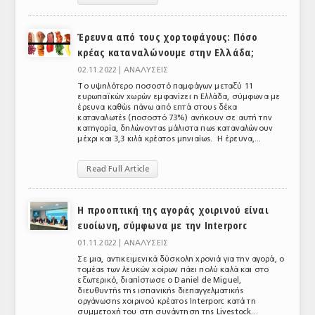
ΑΝΑΛΥΣΕΙΣ
Έρευνα από τους χορτοφάγους: Πόσο
ΕΜΠΟΡΙΚΟΣ ΚΑΤΑΛΟΓΟΣ
κρέας καταναλώνουμε στην Ελλάδα;
02.11.2022 |
ΑΝΑΛΥΣΕΙΣ
ΠΑΡΑΓΩΓΗ & ΕΜΠΟΡΙΑ
Το υψηλότερο ποσοστό παμφάγων μεταξύ 11
ευρωπαϊκών χωρών εμφανίζει η Ελλάδα, σύμφωνα με
ΣΦΑΓΕΙΑ
έρευνα καθώς πάνω από επτά στους δέκα
καταναλωτές (ποσοστό 73%) ανήκουν σε αυτή την
κατηγορία, δηλώνοντας μάλιστα πως καταναλώνουν
ΠΡΩΤΕΣ ΥΛΕΣ
μέχρι και 3,3 κιλά κρέατος μηνιαίως. Η έρευνα,...
ΕΞΟΠΛΙΣΜΟΣ
Read Full Article
ΥΠΗΡΕΣΙΕΣ
Η προοπτική της αγοράς χοιρινού είναι
ΕΜΠΟΡΙΚΟΙ ΑΝΤΙΠΡΟΣΩΠΟΙ
ευοίωνη, σύμφωνα με την Interporc
01.11.2022 |
ΑΝΑΛΥΣΕΙΣ
ΝΟΜΟΘΕΣΙΑ
Σε μια, αντικειμενικά δύσκολη χρονιά για την αγορά, ο
τομέας των λευκών χοίρων πάει πολύ καλά και στο
ΕΛΛΗΝΙΚΗ ΝΟΜΟΘΕΣΙΑ
εξωτερικό, διαπίστωσε o Daniel de Miguel,
διευθυντής της ισπανικής διεπαγγελματικής
ΕΥΡΩΠΑΪΚΗ ΝΟΜΟΘΕΣΙΑ
οργάνωσης χοιρινού κρέατος Interporc κατά τη
συμμετοχή του στη συνάντηση της Livestock...