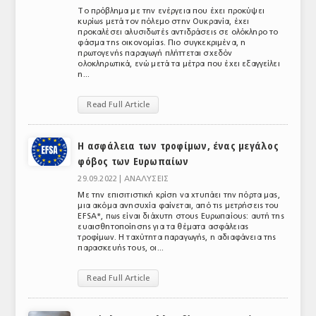
Το πρόβλημα με την ενέργεια που έχει προκύψει
κυρίως μετά τον πόλεμο στην Ουκρανία, έχει
προκαλέσει αλυσιδωτές αντιδράσεις σε ολόκληρο το
φάσμα της οικονομίας. Πιο συγκεκριμένα, η
πρωτογενής παραγωγή πλήττεται σχεδόν
ολοκληρωτικά, ενώ μετά τα μέτρα που έχει εξαγγείλει
η...
Read Full Article
Η ασφάλεια των τροφίμων, ένας μεγάλος
φόβος των Ευρωπαίων
29.09.2022 |
ΑΝΑΛΥΣΕΙΣ
Με την επισιτιστική κρίση να χτυπάει την πόρτα μας,
μια ακόμα ανησυχία φαίνεται, από τις μετρήσεις του
EFSA*, πως είναι διάχυτη στους Ευρωπαίους: αυτή της
ευαισθητοποίησης για τα θέματα ασφάλειας
τροφίμων. Η ταχύτητα παραγωγής, η αδιαφάνεια της
παρασκευής τους, οι...
Read Full Article