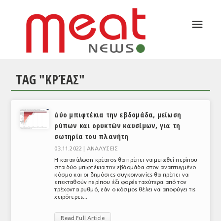
☰
ΑΡΘΡΟΓΡΑΦΙΑ
ΕΛΛΑΔΑ
TAG "ΚΡΈΑΣ"
ΕΙΔΗΣΕΙΣ
ΣΥΝΕΝΤΕΥΞΕΙΣ
Δύο μπιφτέκια την εβδομάδα, μείωση
ΘΕΜΑΤΑ
ρύπων και ορυκτών καυσίμων, για τη
σωτηρία του πλανήτη
ΑΝΑΛΥΣΕΙΣ
03.11.2022 |
ΑΝΑΛΥΣΕΙΣ
ΚΟΣΜΟΣ
Η κατανάλωση κρέατος θα πρέπει να μειωθεί περίπου
στα δύο μπιφτέκια την εβδομάδα στον αναπτυγμένο
κόσμο και οι δημόσιες συγκοινωνίες θα πρέπει να
ΕΙΔΗΣΕΙΣ
επεκταθούν περίπου έξι φορές ταχύτερα από τον
τρέχοντα ρυθμό, εάν ο κόσμος θέλει να αποφύγει τις
ΕΥΡΩΠΑΪΚΕΣ ΑΠΟΦΑΣΕΙΣ
χειρότερες...
ΘΕΜΑΤΑ
Read Full Article