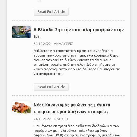
ΤΟ ΠΕΡΙΟΔΙΚΟ
Read Full Article
Profile
H Ελλάδα 3η στην σπατάλη τροφίμων στην
ΑΡΧΕΙΟ ΤΕΥΧΩΝ
Ε.Ε.
ΣΥΝΕΔΡΙΟ ΚΡΕΑΤΟΣ
31.10.2022 |
ΑΝΑΛΥΣΕΙΣ
Μιλώντας για επισιτιστική κρίση και ανεπάρκεια
τροφής παγκοσμίως από τη μια, ένα κυρίαρχο θέμα
που απασχολεί τη διεθνή κοινότητα είναι και η
σπατάλη τροφής, από την άλλη. Δύο ζητήματα με
κοινό παρονομαστή όπου το δεύτερο θα μπορούσε
να αναιρέσει το...
Read Full Article
Νέος Κανονισμός μειώνει τα μέγιστα
επιτρεπτά όρια διοξινών στο κρέας
24.10.2022 |
ΕΙΔΗΣΕΙΣ
Τα μέγιστα επιτρεπτά επίπεδα των διοξινών και των
παρόμοιων με τις διοξίνες πολυχλωριωμένων
διφαινυλίων (PCB) σε ορισμένα τρόφιμα, μεταξύ των