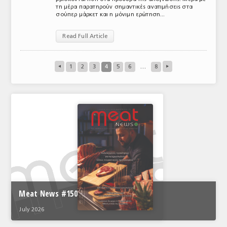
τη μέρα παρατηρούν σημαντικές ανατιμήσεις στα
σούπερ μάρκετ και η μόνιμη ερώτηση...
Read Full Article
◂
1
2
3
4
5
6
…
8
▸
Meat News #150
July 2026