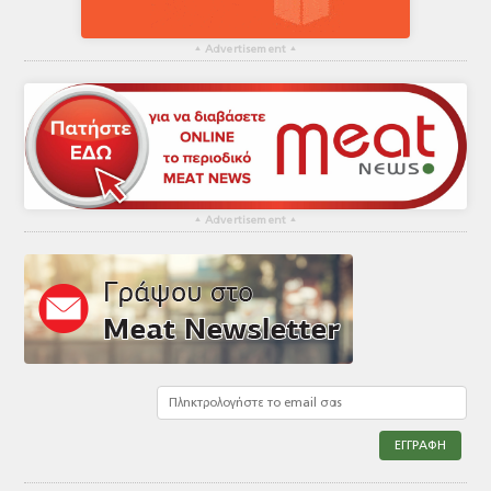
▴
Advertisement
▴
▴
Advertisement
▴