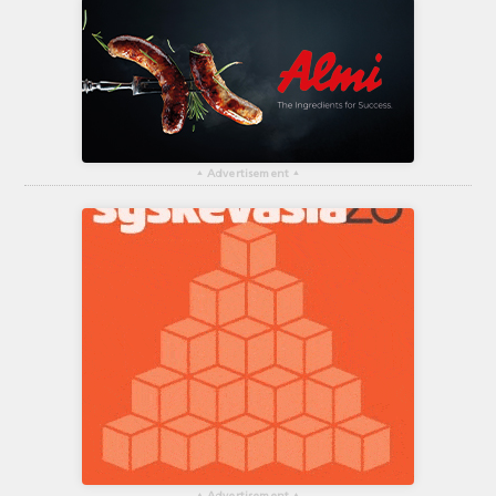
▴
Advertisement
▴
▴
▴