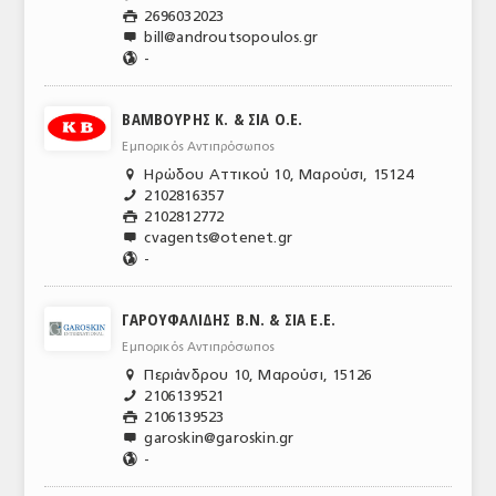
2696032023

bill@androutsopoulos.gr

-
🌎
ΒΑΜΒΟΥΡΗΣ Κ. & ΣΙΑ Ο.Ε.
Εμπορικός Αντιπρόσωπος
Ηρώδου Αττικού 10, Μαρούσι, 15124

2102816357
📞
2102812772

cvagents@otenet.gr

-
🌎
ΓΑΡΟΥΦΑΛΙΔΗΣ Β.Ν. & ΣΙΑ Ε.Ε.
Εμπορικός Αντιπρόσωπος
Περιάνδρου 10, Μαρούσι, 15126

2106139521
📞
2106139523

garoskin@garoskin.gr

-
🌎