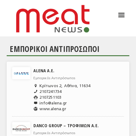
☰
ΑΡΘΡΟΓΡΑΦΙΑ
ΕΛΛΑΔΑ
ΕΜΠΟΡΙΚΟΙ ΑΝΤΙΠΡΟΣΩΠΟΙ
ΕΙΔΗΣΕΙΣ
ΣΥΝΕΝΤΕΥΞΕΙΣ
ALENA A.E.
ΘΕΜΑΤΑ
Εμπορικός Αντιπρόσωπος
ΑΝΑΛΥΣΕΙΣ
Κρίτωνος 2, Αθήνα, 11634

2107241734
📞
ΚΟΣΜΟΣ
2107251103

info@alena.gr

ΕΙΔΗΣΕΙΣ
www.alena.gr
🌎
ΕΥΡΩΠΑΪΚΕΣ ΑΠΟΦΑΣΕΙΣ
DANCO GROUP – ΤΡΟΦΙΜΩΝ Α.Ε.
ΘΕΜΑΤΑ
Εμπορικός Αντιπρόσωπος