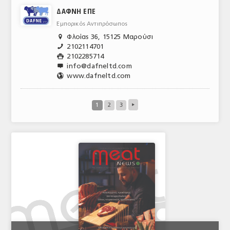
ΔΑΦΝΗ ΕΠΕ
Εμπορικός Αντιπρόσωπος
Φλοίας 36, 15125 Μαρούσι

2102114701
📞
2102285714

info@dafneltd.com

www.dafneltd.com
🌎
1
2
3
▸