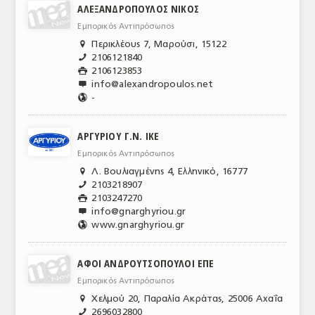
ΑΛΕΞΑΝΔΡΟΠΟΥΛΟΣ ΝΙΚΟΣ
Εμπορικός Αντιπρόσωπος
Περικλέους 7, Μαρούσι, 15122

2106121840
📞
2106123853

info@alexandropoulos.net

-
🌎
ΑΡΓΥΡΙΟΥ Γ.Ν. ΙΚΕ
Εμπορικός Αντιπρόσωπος
Λ. Βουλιαγμένης 4, Ελληνικό, 16777

2103218907
📞
2103247270

info@gnarghyriou.gr

www.gnarghyriou.gr
🌎
ΑΦΟΙ ΑΝΔΡΟΥΤΣΟΠΟΥΛΟΙ ΕΠΕ
Εμπορικός Αντιπρόσωπος
Χελμού 20, Παραλία Ακράτας, 25006 Αχαΐα

2696032800
📞