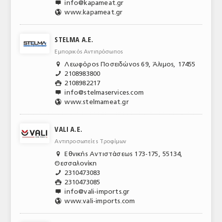
info@kapameat.gr

ΤΟ ΠΕΡΙΟΔΙΚΟ
www.kapameat.gr
🌎
Profile
STELMA Α.Ε.
ΑΡΧΕΙΟ ΤΕΥΧΩΝ
Εμπορικός Αντιπρόσωπος
Λεωφόρος Ποσειδώνος 69, Άλιμος, 17455

ΣΥΝΕΔΡΙΟ ΚΡΕΑΤΟΣ
2108983800
📞
2108982217

info@stelmaservices.com

www.stelmameat.gr
🌎
VALI A.E.
Αντιπροσωπείες Τροφίμων
Εθνικής Αντιστάσεως 173-175, 55134,

Θεσσαλονίκη
2310473083
📞
2310473085

info@vali-imports.gr

www.vali-imports.com
🌎