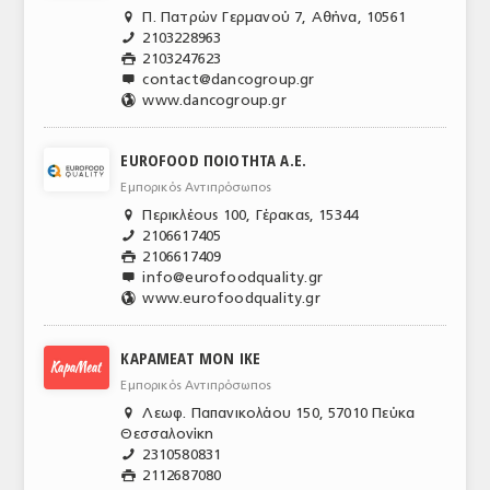
Π. Πατρών Γερμανού 7, Αθήνα, 10561

ΑΝΑΛΥΣΕΙΣ
2103228963
📞
2103247623

ΕΜΠΟΡΙΚΟΣ ΚΑΤΑΛΟΓΟΣ
contact@dancogroup.gr

www.dancogroup.gr
🌎
ΠΑΡΑΓΩΓΗ & ΕΜΠΟΡΙΑ
EUROFOOD ΠΟΙΟΤΗΤΑ Α.Ε.
ΣΦΑΓΕΙΑ
Εμπορικός Αντιπρόσωπος
ΠΡΩΤΕΣ ΥΛΕΣ
Περικλέους 100, Γέρακας, 15344

2106617405
📞
ΕΞΟΠΛΙΣΜΟΣ
2106617409

info@eurofoodquality.gr

ΥΠΗΡΕΣΙΕΣ
www.eurofoodquality.gr
🌎
ΕΜΠΟΡΙΚΟΙ ΑΝΤΙΠΡΟΣΩΠΟΙ
KAPAMEAT MON IKE
ΝΟΜΟΘΕΣΙΑ
Εμπορικός Αντιπρόσωπος
Λεωφ. Παπανικολάου 150, 57010 Πεύκα

ΕΛΛΗΝΙΚΗ ΝΟΜΟΘΕΣΙΑ
Θεσσαλονίκη
2310580831
📞
ΕΥΡΩΠΑΪΚΗ ΝΟΜΟΘΕΣΙΑ
2112687080
