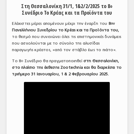
Στη Θεσσαλονίκη 31/1, 1&2/2/2025
το 8
ο
ΑΝΑΛΥΣΕΙΣ
Συνέδριο Το Κρέας και τα Προϊόντα του
ΕΜΠΟΡΙΚΟΣ ΚΑΤΑΛΟΓΟΣ
Ελάχιστες μέρες απομένουν μέχρι την έναρξη του
8
ου
Πανελλήνιου Συνεδρίου το Κρέας και τα Προϊόντα του,
ΠΑΡΑΓΩΓΗ & ΕΜΠΟΡΙΑ
το θεσμό που συνενώνει όλες τις επιστημονικές δυνάμεις
που ασχολούνται με το σύνολο της αλυσίδας
ΣΦΑΓΕΙΑ
παραγωγής κρέατος, «από τον στάβλο έως το πιάτο».
ΠΡΩΤΕΣ ΥΛΕΣ
Το 8
Συνέδριο θα πραγματοποιηθεί
στη Θεσσαλονίκη,
ο
στο πλαίσιο της έκθεσης Zootechnia και θα διαρκέσει το
ΕΞΟΠΛΙΣΜΟΣ
τριήμερο 31 Ιανουαρίου, 1 & 2 Φεβρουαρίου 2025.
ΥΠΗΡΕΣΙΕΣ
ΕΜΠΟΡΙΚΟΙ ΑΝΤΙΠΡΟΣΩΠΟΙ
ΝΟΜΟΘΕΣΙΑ
ΕΛΛΗΝΙΚΗ ΝΟΜΟΘΕΣΙΑ
ΕΥΡΩΠΑΪΚΗ ΝΟΜΟΘΕΣΙΑ