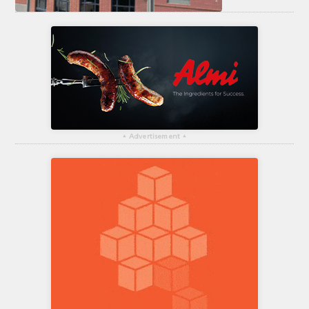
▴
Advertisement
▴