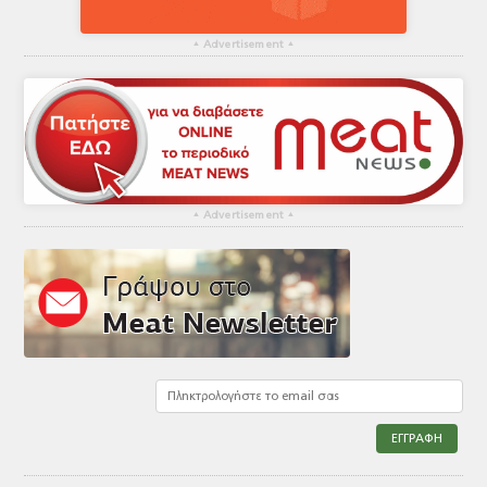
▴
Advertisement
▴
▴
Advertisement
▴