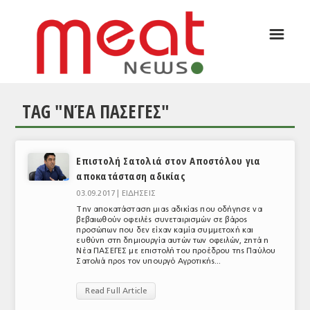
☰
ΑΡΘΡΟΓΡΑΦΙΑ
ΕΛΛΑΔΑ
TAG "ΝΈΑ ΠΑΣΕΓΕΣ"
ΕΙΔΗΣΕΙΣ
ΣΥΝΕΝΤΕΥΞΕΙΣ
Επιστολή Σατολιά στον Αποστόλου για
ΘΕΜΑΤΑ
αποκατάσταση αδικίας
ΑΝΑΛΥΣΕΙΣ
03.09.2017 |
ΕΙΔΗΣΕΙΣ
Την αποκατάσταση μιας αδικίας που οδήγησε να
ΚΟΣΜΟΣ
βεβαιωθούν οφειλές συνεταιρισμών σε βάρος
προσώπων που δεν είχαν καμία συμμετοχή και
ευθύνη στη δημιουργία αυτών των οφειλών, ζητά η
ΕΙΔΗΣΕΙΣ
Νέα ΠΑΣΕΓΕΣ με επιστολή του προέδρου της Παύλου
Σατολιά προς τον υπουργό Αγροτικής...
ΕΥΡΩΠΑΪΚΕΣ ΑΠΟΦΑΣΕΙΣ
Read Full Article
ΘΕΜΑΤΑ