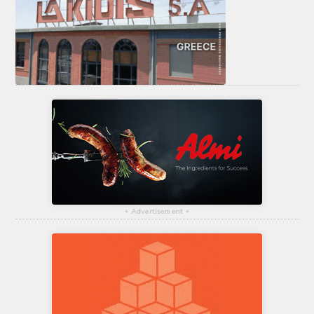
▴
Advertisement
▴