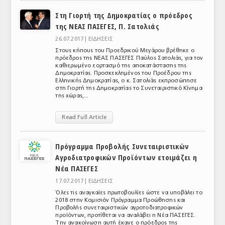
Στη Γιορτή της Δημοκρατίας ο πρόεδρος
ΑΝΑΛΥΣΕΙΣ
της ΝΕΑΣ ΠΑΣΕΓΕΣ, Π. Σατολιάς
ΕΜΠΟΡΙΚΟΣ ΚΑΤΑΛΟΓΟΣ
26.07.2017 |
ΕΙΔΗΣΕΙΣ
Στους κήπους του Προεδρικού Μεγάρου βρέθηκε ο
ΠΑΡΑΓΩΓΗ & ΕΜΠΟΡΙΑ
πρόεδρος της ΝΕΑΣ ΠΑΣΕΓΕΣ Παύλος Σατολιάς, για τον
καθιερωμένο εορτασμό της αποκατάστασης της
Δημοκρατίας. Προσκεκλημένος του Προέδρου της
ΣΦΑΓΕΙΑ
Ελληνικής Δημοκρατίας, ο κ. Σατολιάς εκπροσώπησε
στη Γιορτή της Δημοκρατίας το Συνεταιριστικό Κίνημα
ΠΡΩΤΕΣ ΥΛΕΣ
της χώρας,...
ΕΞΟΠΛΙΣΜΟΣ
Read Full Article
ΥΠΗΡΕΣΙΕΣ
Πρόγραμμα Προβολής Συνεταιριστικών
ΕΜΠΟΡΙΚΟΙ ΑΝΤΙΠΡΟΣΩΠΟΙ
Αγροδιατροφικών Προϊόντων ετοιμάζει η
Νέα ΠΑΣΕΓΕΣ
ΝΟΜΟΘΕΣΙΑ
17.07.2017 |
ΕΙΔΗΣΕΙΣ
Όλες τις αναγκαίες πρωτοβουλίες ώστε να υποβάλει το
ΕΛΛΗΝΙΚΗ ΝΟΜΟΘΕΣΙΑ
2018 στην Κομισιόν Πρόγραμμα Προώθησης και
Προβολής συνεταιριστικών αγροτοδιατροφικών
ΕΥΡΩΠΑΪΚΗ ΝΟΜΟΘΕΣΙΑ
προϊόντων, προτίθεται να αναλάβει η Νέα ΠΑΣΕΓΕΣ.
Την ανακοίνωση αυτή έκανε ο πρόεδρος της