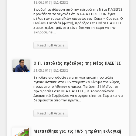
19.06.2017 |
ΕΙΔΗΣΕΙΣ
Σφοδρή αντίδραση από την πλευρά της Νέας ΠΑΣΕΓΕΣ
προκάλεσε το γεγονός ότι η GAIA ΕΠΙΧΕΙΡΕΙΝ έγινε
μέλος των ευρωπαϊκών οργανώσεων Copa – Cogeca. Ο
Παύλος Σατολιάς (φωτο), πρόεδρος της Νέας ΠΑΣΕΓΕΣ,
χαρακτηρίζει μάλιστα «όνειδος για τη χώρα να την
εκπροσωπεί...
Read Full Article
Ο Π. Σατολιάς πρόεδρος της Νέας ΠΑΣΕΓΕΣ
31.05.2017 |
ΕΙΔΗΣΕΙΣ
Σε κλίμα αισιοδοξίας για τη νέα εποχή που μόλις
εγκαινιάστηκε στο Συνεταιριστικό Κίνημα της χώρας,
πραγματοποιήθηκαν σήμερα, Τετάρτη 31 Μαΐου, οι
αρχαιρεσίες στη ΝΕΑ ΠΑΣΕΓΕΣ, με το νεοεκλεγέν
Διοικητικό Συμβούλιο να συγκροτείται σε Σώμα και να
δεσμεύεται από την πρώτη...
Read Full Article
Μετατέθηκε για τις 18/5 η πρώτη εκλογική