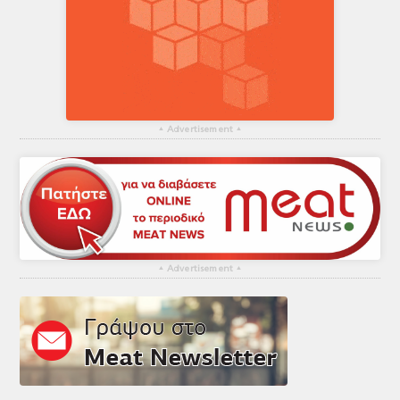
▴
Advertisement
▴
▴
Advertisement
▴