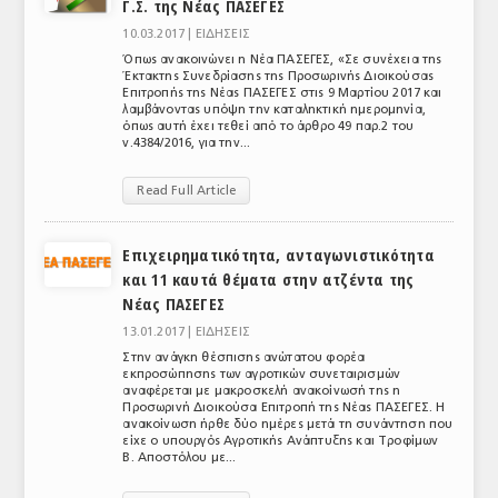
Γ.Σ. της Νέας ΠΑΣΕΓΕΣ
10.03.2017 |
ΕΙΔΗΣΕΙΣ
Όπως ανακοινώνει η Νέα ΠΑΣΕΓΕΣ, «Σε συνέχεια της
Έκτακτης Συνεδρίασης της Προσωρινής Διοικούσας
Επιτροπής της Νέας ΠΑΣΕΓΕΣ στις 9 Μαρτίου 2017 και
λαμβάνοντας υπόψη την καταληκτική ημερομηνία,
όπως αυτή έχει τεθεί από το άρθρο 49 παρ.2 του
ν.4384/2016, για την...
Read Full Article
Επιχειρηματικότητα, ανταγωνιστικότητα
και 11 καυτά θέματα στην ατζέντα της
Νέας ΠΑΣΕΓΕΣ
13.01.2017 |
ΕΙΔΗΣΕΙΣ
Στην ανάγκη θέσπισης ανώτατου φορέα
εκπροσώπησης των αγροτικών συνεταιρισμών
αναφέρεται με μακροσκελή ανακοίνωσή της η
Προσωρινή Διοικούσα Επιτροπή της Νέας ΠΑΣΕΓΕΣ. Η
ανακοίνωση ήρθε δύο ημέρες μετά τη συνάντηση που
είχε ο υπουργός Αγροτικής Ανάπτυξης και Τροφίμων
Β. Αποστόλου με...