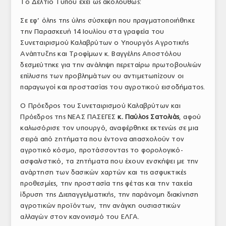
Το Δελτίο Τύπου έχει ως ακολούθως:
Σε εφ’ όλης της ύλης σύσκεψη που πραγματοποιήθηκε
την Παρασκευή 14 Ιουλίου στα γραφεία του
Συνεταιρισμού Καλαβρύτων ο Υπουργός Αγροτικής
Ανάπτυξης και Τροφίμων κ. Βαγγέλης Αποστόλου
δεσμεύτηκε για την ανάληψη περεταίρω πρωτοβουλιών
επίλυσης των προβλημάτων ου αντιμετωπίζουν οι
παραγωγοί και προστασίας του αγροτικού εισοδήματος.
Ο Πρόεδρος του Συνεταιρισμού Καλαβρύτων και
Πρόεδρος της ΝΕΑΣ ΠΑΣΕΓΕΣ
κ. Παύλος Σατολιάς
, αφού
καλωσόρισε τον υπουργό, αναφέρθηκε εκτενώς σε μια
σειρά από ζητήματα που έντονα απασχολούν τον
αγροτικό κόσμο, προτάσσοντας το φορολογικό-
ασφαλιστικό, τα ζητήματα που έχουν ενσκήψει με την
ανάρτηση των δασικών χαρτών και τις ασφυκτικές
προθεσμίες, την προστασία της φέτας και την ταχεία
ίδρυση της Διεπαγγελματικής, την παράνομη διακίνηση
αγροτικών προϊόντων, την ανάγκη ουσιαστικών
αλλαγών στον κανονισμό του ΕΛΓΑ.