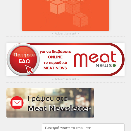
▴
Advertisement
▴
▴
Advertisement
▴