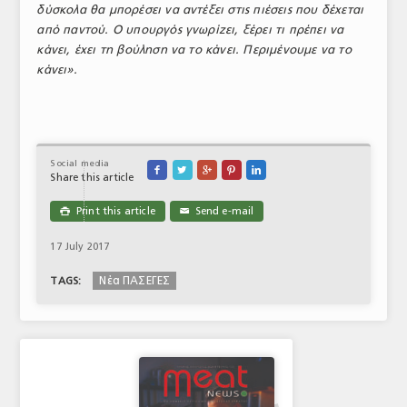
δύσκολα θα μπορέσει να αντέξει στις πιέσεις που δέχεται
από παντού. Ο υπουργός γνωρίζει, ξέρει τι πρέπει να
κάνει, έχει τη βούληση να το κάνει.
Περιμένουμε να το
κάνει».
Social media





Share this article
Print this article
Send e-mail

✉
17 July 2017
Νέα ΠΑΣΕΓΕΣ
TAGS: