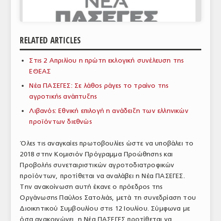
ΑΝΑΛΥΣΕΙΣ
ΕΜΠΟΡΙΚΟΣ ΚΑΤΑΛΟΓΟΣ
RELATED ARTICLES
ΠΑΡΑΓΩΓΗ & ΕΜΠΟΡΙΑ
Στις 2 Απριλίου η πρώτη εκλογική συνέλευση της
ΕΘΕΑΣ
ΣΦΑΓΕΙΑ
Νέα ΠΑΣΕΓΕΣ: Σε λάθος ράγες το τραίνο της
ΠΡΩΤΕΣ ΥΛΕΣ
αγροτικής ανάπτυξης
Λιβανός: Εθνική επιλογή η ανάδειξη των ελληνικών
ΕΞΟΠΛΙΣΜΟΣ
προϊόντων διεθνώς
ΥΠΗΡΕΣΙΕΣ
Όλες τις αναγκαίες πρωτοβουλίες ώστε να υποβάλει το
ΕΜΠΟΡΙΚΟΙ ΑΝΤΙΠΡΟΣΩΠΟΙ
2018 στην Κομισιόν Πρόγραμμα Προώθησης και
Προβολής συνεταιριστικών αγροτοδιατροφικών
ΝΟΜΟΘΕΣΙΑ
προϊόντων, προτίθεται να αναλάβει η Νέα ΠΑΣΕΓΕΣ.
Την ανακοίνωση αυτή έκανε ο πρόεδρος της
ΕΛΛΗΝΙΚΗ ΝΟΜΟΘΕΣΙΑ
Οργάνωσης Παύλος Σατολιάς, μετά τη συνεδρίαση του
Διοικητικού Συμβουλίου στις 12 Ιουλίου. Σύμφωνα με
ΕΥΡΩΠΑΪΚΗ ΝΟΜΟΘΕΣΙΑ
όσα ανακοινώνει, η Νέα ΠΑΣΕΓΕΣ προτίθεται να