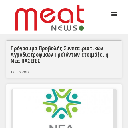
☰
ΑΡΘΡΟΓΡΑΦΙΑ
ΕΛΛΑΔΑ
ΕΙΔΗΣΕΙΣ
Πρόγραμμα Προβολής Συνεταιριστικών
Αγροδιατροφικών Προϊόντων ετοιμάζει η
ΣΥΝΕΝΤΕΥΞΕΙΣ
Νέα ΠΑΣΕΓΕΣ
ΘΕΜΑΤΑ
17 July 2017
ΑΝΑΛΥΣΕΙΣ
ΚΟΣΜΟΣ
ΕΙΔΗΣΕΙΣ
ΕΥΡΩΠΑΪΚΕΣ ΑΠΟΦΑΣΕΙΣ
ΘΕΜΑΤΑ