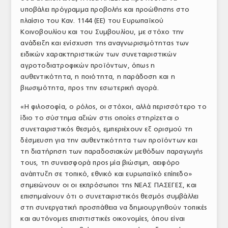
υποβάλει πρόγραμμα προβολής και προώθησης στο
ΤΟ ΠΕΡΙΟΔΙΚΟ
πλαίσιο του Καν. 1144 (ΕΕ) του Ευρωπαϊκού
Profile
Κοινοβουλίου και του Συμβουλίου, με στόχο την
ανάδειξη και ενίσχυση της αναγνωρισιμότητας των
ΑΡΧΕΙΟ ΤΕΥΧΩΝ
ειδικών χαρακτηριστικών των συνεταιριστικών
αγροτοδιατροφικών προϊόντων, όπως η
ΣΥΝΕΔΡΙΟ ΚΡΕΑΤΟΣ
αυθεντικότητα, η ποιότητα, η παράδοση και η
βιωσιμότητα, προς την εσωτερική αγορά.
«Η φιλοσοφία, ο ρόλος, οι στόχοι, αλλά περισσότερο το
ίδιο το σύστημα αξιών στις οποίες στηρίζεται ο
συνεταιριστικός θεσμός, εμπεριέχουν εξ ορισμού τη
δέσμευση για την αυθεντικότητα των προϊόντων και
τη διατήρηση των παραδοσιακών μεθόδων παραγωγής
τους, τη συνεισφορά προς μία βιώσιμη, αειφόρο
ανάπτυξη σε τοπικό, εθνικό και ευρωπαϊκό επίπεδο»
σημειώνουν οι οι εκπρόσωποι της ΝΕΑΣ ΠΑΣΕΓΕΣ, και
επισημαίνουν ότι ο συνεταιριστικός θεσμός συμβάλλει
στη συνεργατική προσπάθεια να δημιουργηθούν τοπικές
και αυτόνομες επισιτιστικές οικονομίες, όπου είναι