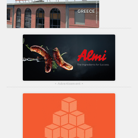
▴
Advertisement
▴