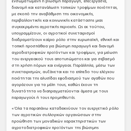
ενσωματωμένη η βιώσιμη παραγωγή, επεξεργασία,
διανομή και κατανάλωση τοπικών τροφίμων ποιότητας,
με σκοπό την αναβάθμιση της οικονομικής,
περιβαλλοντικής και κοινωνικής κατάστασης μιας
συγκεκριμένης αγροτικής περιοχής. Ως εκ τούτου,
υπογραμμίζουν, οι αγροτικοί συνεταιρισμοί
διαδραματίζουν καίριο ρόλο στην ευρωπαϊκή, εθνική και
τοπική προσπάθεια για βιώσιμη παραγωγή και διανομή
αγροδιατροφικών προϊόντων και τροφίμων, για μείωση
του ενεργειακού τους αποτυπώματος και για σεβασμό
στη χρήση πόρων και ενέργειας. Παράλληλα, μέσω των
συνεταιρισμών, αυξάνεται και το επίπεδο του ελέγχου
ποιότητας της αλυσίδας εφοδιασμού των αγαθών που
αγοράζουν για τα μέλη τους, καθώς έχουν τη
δυνατότητα να διαπραγματεύονται άμεσα με τους
παραγωγούς ή τους προμηθευτές.
«Όλα τα παραπάνω καταδεικνύουν τον ευεργετικό ρόλο
των αγροτικών συλλογικών οργανώσεων στην
προώθηση των μοναδικών χαρακτηριστικών των
αγροτοδιατροφικών προϊόντων της βιώσιμης