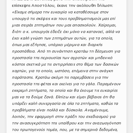
επίσκεψης Αποστόλου, έκανε την ακόλουθη δήλωση:
«Είχαμε σήμερα την ευκαιρία να καταθέσουμε στον
υπουργό τις σκέψεις και τους προβληματισμούς μας επί
μιας σειράς ζητημάτων που μας απασχολούν. Χαίρομαι,
διότι ο κ. υπουργός έδειξε όχι μόνο να κατανοεί, αλλά να
έχει καλή γνώση των ζητημάτων αυτών, για τα οποία,
όπως μας εξήγησε, υπάρχει μέριμνα και διαρκής
προσπάθεια. Από τη συνάντηση κρατάω τη δέσμευση για
προστασία της περιουσίας των αγροτών και μηδενικό
κόστος σχετικά με τις αντιρρήσεις στο θέμα των δασικών
χαρτών, για το οποίο, ωστόσο, επέμεινα στην ανάγκη
παράτασης. Κρατάω ακόμη τις παρεμβάσεις για την
προστασία της φέτας και εκείνες για το γάλα. Παραμένουν
εκκρεμή ζητήματα, τα οποία και θα έχουμε τις ευκαιρίες
μας να τα δούμε ξανά. Ελπίζω και είμαι βέβαιος ότι θα
υπάρξει καλή συνεργασία σε όλα τα ζητήματα, καθώς τα
προβλήματα είναι πολλά και δύσκολα. Αναμένουμε,
λοιπόν, την εφαρμογή στην πράξη του σχεδιασμού για
την ανασυγκρότηση της υπαίθρου και την αναζωογόνηση
του πρωτογενούς τομέα, που, με τα σημερινά δεδομένα,