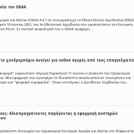
οσία του ΟΚΑΑ
ορών και Αλιείας (ΟΚΑΑ Α.Ε.) σε συνεργασία με το Εθνικό Κέντρο Αιμοδοσίας (ΕΚΕΑ
τη 16 Ιουνίου 2021, την 3η Εθελοντική Αιμοδοσία στις εγκαταστάσεις της Κεντρικής
νη Ρέντη. Σε σχετική ανακοίνωσή του ο ΟΚΑΑ αναφέρει:...
το χονδρεμπόριο ανοίγει για online αγορές από τους επαγγελματίε
αναγορά” παρουσίασε σήμερα Παρασκευή 11 Ιουνίου η Διοίκηση του Οργανισμού
ίας. Μια εφαρμογή που προσφέρει τη δυνατότητα αποκλειστικά σε επιχειρήσεις και
αγορές και "ψηφιακή παραγγελία". Όπως επεσήμανε ο Διευθύνων Σύμβουλος του...
κος: Αδιαπραγμάτευτος παράγοντας η εφαρμογή αυστηρών
ρων
Σ
ρόσκοπτη λειτουργία του Οργανισμού Κεντρικών Αγορών και Αλιείας στη διάρκεια τη