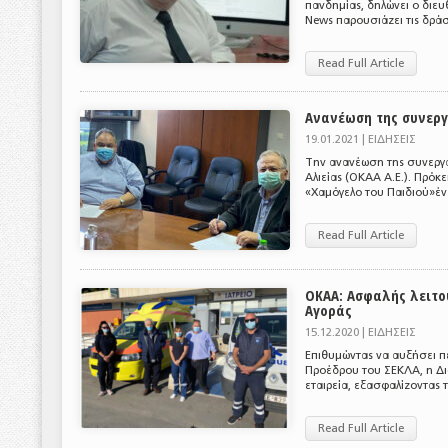
πανδημίας, δηλώνει ο δι
News παρουσιάζει τις δράσ
Read Full Article
Ανανέωση της συνεργ
19.01.2021 |
ΕΙΔΗΣΕΙΣ
Την ανανέωση της συνεργα
Αλιείας (ΟΚΑΑ Α.Ε.). Πρόκ
«Χαμόγελο του Παιδιού»έν
Read Full Article
ΟΚΑΑ: Ασφαλής λειτο
Αγοράς
15.12.2020 |
ΕΙΔΗΣΕΙΣ
Επιθυμώντας να αυξήσει πε
Προέδρου του ΣΕΚΛΑ, η Δι
εταιρεία, εξασφαλίζοντας
Read Full Article