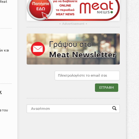
Meat
▴
Advertisement
▴
ν και
ς
α του
ε