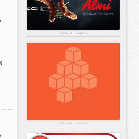
)
▴
Advertisement
▴
ς
▴
Advertisement
▴
ς