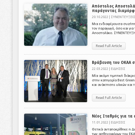
Απόστολος Αποστολά
παράγοντας διαμόρφ
20.10.2022 |
ΣΥΝΕΝΤΕΥΞΕΙ
Μια ενδιαφέρουσα συζήτησ
τον παραγωγό, όσο και για
Αποστολάκο. ΣΥΝΕΝΤΕΥΞΗ σ
Read Full Article
Βράβευση του ΟΚΑΑ σ
22.03.2022 |
ΕΙΔΗΣΕΙΣ
Μία ακόμη τιμητική διάκρι
στην κατηγορία Best Green
και ανάκτησης υλικών και τ
Read Full Article
Νέος Σταθμός για τα 
11.01.2022 |
ΕΙΔΗΣΕΙΣ
Θετικά ανταποκρίθηκε η Δ
των ασθενοφόρων του ΕΚΑΒ