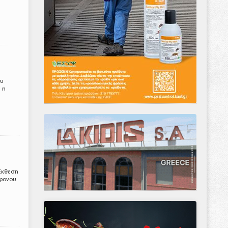
ου
 η
 Έκθεση
χρονου