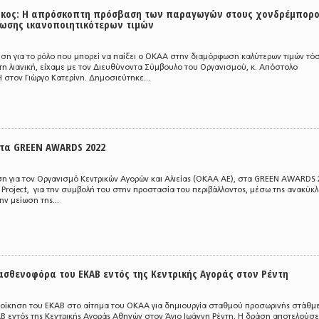
κος: Η απρόσκοπτη πρόσβαση των παραγωγών στους χονδρέμπορο
ωσης ικανοποιητικότερων τιμών
Σ
η για το ρόλο που μπορεί να παίξει ο ΟΚΑΑ στην διαμόρφωση καλύτερων τιμών τόσ
 τη λιανική, είχαμε με τον Διευθύνοντα Σύμβουλο του Οργανισμού, κ. Απόστολο
τον Γιώργο Κατερίνη. Δημοσιεύτηκε...
τα GREEN AWARDS 2022
ση για τον Οργανισμό Κεντρικών Αγορών και Αλιείας (ΟΚΑΑ ΑΕ), στα GREEN AWARDS 
 Project, για την συμβολή του στην προστασία του περιβάλλοντος, μέσω της ανακύκ
ην μείωση της...
ασθενοφόρα του ΕΚΑΒ εντός της Κεντρικής Αγοράς στον Ρέντη
ιοίκηση του ΕΚΑΒ στο αίτημα του ΟΚΑΑ για δημιουργία σταθμού προσωρινής στάθμ
 εντός της Κεντρικής Αγοράς Αθηνών στον Άγιο Ιωάννη Ρέντη. Η δράση αποτελούσε