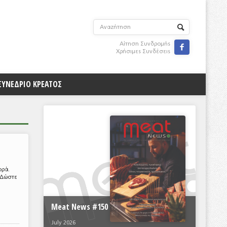
Αίτηση Συνδρομής

Χρήσιμες Συνδέσεις
ΣΥΝΕΔΡΙΟ ΚΡΕΑΤΟΣ
ορά.
 Δώστε
Meat News #150
July 2026