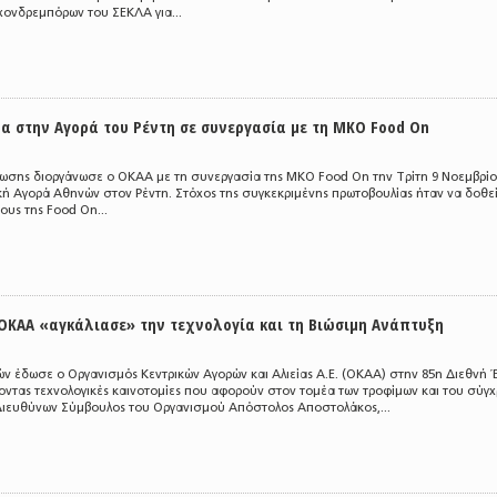
χονδρεμπόρων του ΣΕΚΛΑ για...
μα στην Αγορά του Ρέντη σε συνεργασία με τη ΜΚΟ Food On
ωσης διοργάνωσε ο ΟΚΑΑ με τη συνεργασία της ΜΚΟ Food On την Τρίτη 9 Νοεμβρί
ρική Αγορά Αθηνών στον Ρέντη. Στόχος της συγκεκριμένης πρωτοβουλίας ήταν να δοθεί
υς της Food On...
ΟΚΑΑ «αγκάλιασε» την τεχνολογία και τη Βιώσιμη Ανάπτυξη
ών έδωσε ο Οργανισμός Κεντρικών Αγορών και Αλιείας Α.Ε. (ΟΚΑΑ) στην 85η Διεθνή
ντας τεχνολογικές καινοτομίες που αφορούν στον τομέα των τροφίμων και του σύγ
Διευθύνων Σύμβουλος του Οργανισμού Απόστολος Αποστολάκος,...