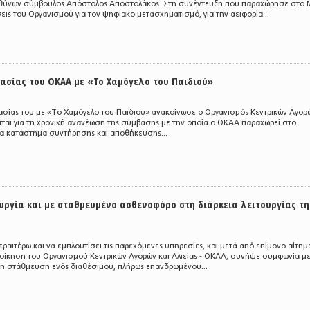
ευθύνων σύμβουλος Απόστολος Αποστολάκος. Στη συνέντευξη που παραχώρησε στο 
εις του Οργανισμού για τον ψηφιακο μετασχηματισμό, για την αειφορία...
ασίας του ΟΚΑΑ με «Το Χαμόγελο του Παιδιού»
σίας του με «Το Χαμόγελο του Παιδιού» ανακοίνωσε ο Οργανισμός Κεντρικών Αγορώ
ειται για τη χρονική ανανέωση της σύμβασης με την οποία ο ΟΚΑΑ παραχωρεί στο
α κατάστημα συντήρησης και αποθήκευσης...
υργία και με σταθμευμένο ασθενοφόρο στη διάρκεια λειτουργίας τη
ραιτέρω και να εμπλουτίσει τις παρεχόμενες υπηρεσίες, και μετά από επίμονο αίτημ
οίκηση του Οργανισμού Κεντρικών Αγορών και Αλιείας - ΟΚΑΑ, συνήψε συμφωνία μ
 τη στάθμευση ενός διαθέσιμου, πλήρως επανδρωμένου...