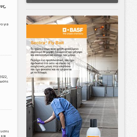
υς,
ο για
2022,
λωσης
ευσης
 και