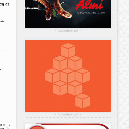
ση σε
κών
▴
Advertisement
▴
ή
▴
Advertisement
▴
αι στην
τα. Οι