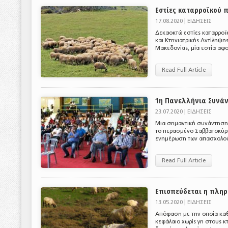
Εστίες καταρροϊκού 
17.08.2020 |
ΕΙΔΗΣΕΙΣ
Δεκαοκτώ εστίες καταρροϊ
και Κτηνιατρικής Αντίληψη
Μακεδονίας, μία εστία αφο
Read Full Article
1η Πανελλήνια Συνά
23.07.2020 |
ΕΙΔΗΣΕΙΣ
Μια σημαντική συνάντηση
το περασμένο Σαββατοκύρι
ενημέρωση των απασχολούμ
Read Full Article
Επισπεύδεται η πληρ
13.05.2020 |
ΕΙΔΗΣΕΙΣ
Απόφαση με την οποία καθο
κεφάλαιο χωρίς γη στους 