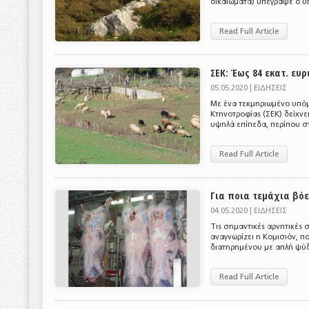
δικαιώματα) υπέγραψε ο υπ
Read Full Article
ΣΕΚ: Έως 84 εκατ. ε
05.05.2020 |
ΕΙΔΗΣΕΙΣ
Με ένα τεκμηριωμένο υπόμ
Κτηνοτροφίας (ΣΕΚ) δείχνε
υψηλά επίπεδα, περίπου στα
Read Full Article
Για ποια τεμάχια βό
04.05.2020 |
ΕΙΔΗΣΕΙΣ
Τις σημαντικές αρνητικές 
αναγνωρίζει η Κομισιόν, 
διατηρημένου με απλή ψύξη
Read Full Article