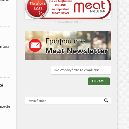
▴
Advertisement
▴
αι ώρα
πό
υμφωνία