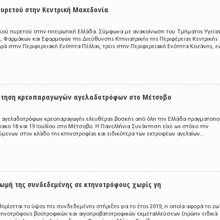
πυρετού στην Κεντρική Μακεδονία
κού πυρετού στην ηπειρωτική Ελλάδα. Σύμφωνα με ανακοίνωση του Τμήματος Υγεία
ς, Φαρμάκων και Εφαρμογών της Διεύθυνσης Κτηνιατρικής της Περιφέρειας Κεντρικής
ρά στην Περιφερειακή Ενότητα Πέλλας, τρεις στην Περιφερειακή Ενότητα Κοζάνης, ενν
ντηση κρεοπαραγωγών αγελαδοτρόφων στο Μέτσοβο
 αγελαδοτρόφων κρεοπαραγωγής ελευθέρας βοσκής από όλη την Ελλάδα πραγματοπο
ακο 18 και 19 Ιουλίου στο Μέτσοβο. Η Πανελλήνια Συνάντηση είχε ως στόχο την
ενων στον κλάδο της κτηνοτροφίας και ειδικότερα των εκτροφέων αγελαίων...
ωμή της συνδεδεμένης σε κτηνοτρόφους χωρίς γη
ρίζεται το ύψος της συνδεδεμένης στήριξης για το έτος 2019, η οποία αφορά το ζω
κτηνοτρόφους βοοτροφικών και αιγοπροβατοτροφικών εκμεταλλεύσεων (πρώην ειδικά