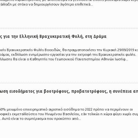
άλλαξη με στόχο να δημιουργήσουν λιγότερο επιθετικά...
 για την Ελληνική Βραχυκερατική Φυλή, στη Δράμα
κής Βραχυκερατικής Φυλής Βοοειδών, θα πραγματοποιήσει την Κυριακή 29/09/2019 κ
Δράμας, εκδήλωση ενημέρωσης-εργασίας για την εκτροφή της Βραχυκερατικής φυλής.
δήλωσης θα είναι ο Καθηγητής του Γεωπονικού Πανεπιστημίου Αθηνών Ιωσήφ...
ίωση εισοδήματος για βοοτρόφους, προβατοτρόφους, η συνέπεια α
0% μειωμένο επιχειρηματικό αγροτικό εισόδημα το 2022 πρέπει να περιμένουν οι
οφικές εκμεταλλεύσεις του Ηνωμένου Βασιλείου, εάν τελικώς η χώρα φύγει χωρίς σ
 Αυτό είναι το συμπέρασμα που προκύπτει από...