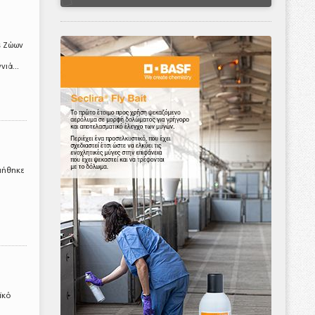
ς Ζώων
ιά...
ιήθηκε
ϊκό