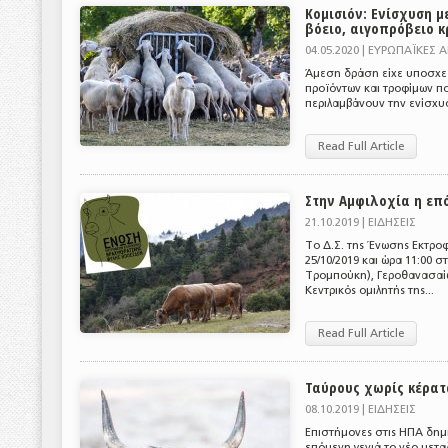
Κομισιόν: Ενίσχυση μ
βόειο, αιγοπρόβειο κ
04.05.2020 |
ΕΥΡΩΠΑΪΚΕΣ 
Άμεση δράση είχε υποσχεθε
προϊόντων και τροφίμων π
περιλαμβάνουν την ενίσχυσ
Read Full Article
Στην Αμφιλοχία η επ
21.10.2019 |
ΕΙΔΗΣΕΙΣ
Το Δ.Σ. της Ένωσης Εκτρο
25/10/2019 και ώρα 11:00
Τρομπούκη), Γεροθανασαίω
Κεντρικός ομιλητής της...
Read Full Article
Ταύρους χωρίς κέρατ
08.10.2019 |
ΕΙΔΗΣΕΙΣ
Επιστήμονες στις ΗΠΑ δημι
επόμενη γενιά το νέο μετα