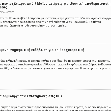
ε πεντοχίλιαρο, από 7 Μαΐου αιτήσεις για ιδιωτική αποθεματοποίη
ρέας
ΑΠΟΦΑΣΕΙΣ
ί ότι θα αναλάβει η Επιτροπή, με έκτακτα μέτρα για την στήριξη των αγορών γεωργι
ου πλήττονται περισσότερο από την πανδημία του νέου κορωνοϊού. Τα μέτρα
η της ιδιωτικής αποθεματοποίησης στους τομείς...
όμενη ενημερωτική εκδήλωση για τη Βραχυκερατική
φέων Ελληνικής Βραχυκερατικής Φυλής Βοοειδών, θα πραγματοποιήσει την Παρασκευ
 στην Αμφιλοχία Αιτωλοακαρνανίας, Αίθουσα πολλαπλών χρήσεων του Δήμου (Αίθουσα
ν 200, εκδήλωση ενημέρωσης-εργασίας για την εκτροφή της Βραχυκερατικής φυλής.
α δημιούργησαν επιστήμονες στις ΗΠΑ
ούργησαν μέσω γενετικής τροποποίησης ταύρους χωρίς κέρατα, οι οποίοι περνάνε κ
λλαγμένο χαρακτηριστικό, με αποτέλεσμα να γεννιούνται επίσης μοσχάρια χωρίς κέρα