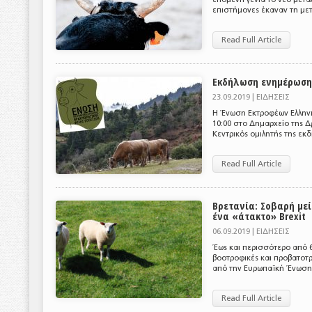
επιστήμονες έκαναν τη μετ
Read Full Article
Εκδήλωση ενημέρωσης
23.09.2019 |
ΕΙΔΗΣΕΙΣ
Η Ένωση Εκτροφέων Ελληνι
10:00 στο Δημαρχείο της 
Κεντρικός ομιλητής της εκ
Read Full Article
Βρετανία: Σοβαρή με
ένα «άτακτο» Brexit
06.09.2019 |
ΕΙΔΗΣΕΙΣ
Έως και περισσότερο από 6
βοοτροφικές και προβατοτρ
από την Ευρωπαϊκή Ένωση.
Read Full Article