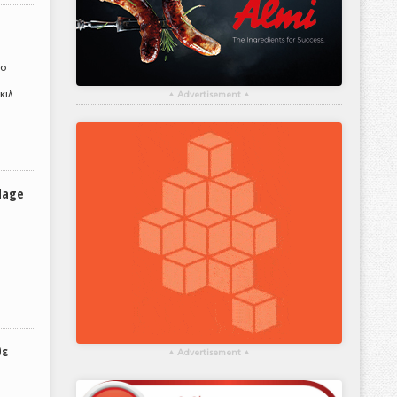
το
ιλ.
▴
Advertisement
▴
lage
θε
▴
Advertisement
▴