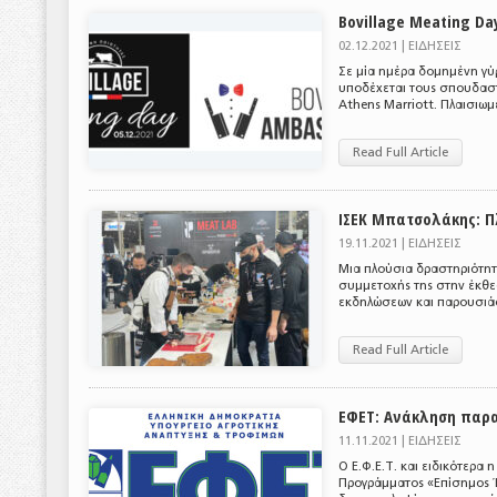
Βοvillage Meating Da
02.12.2021 |
ΕΙΔΗΣΕΙΣ
Σε μία ημέρα δομημένη γύρ
υποδέχεται τους σπουδαστέ
Athens Marriott. Πλαισιωμ
Read Full Article
ΙΣΕΚ Μπατσολάκης: Π
19.11.2021 |
ΕΙΔΗΣΕΙΣ
Μια πλούσια δραστηριότητα
συμμετοχής της στην έκθε
εκδηλώσεων και παρουσιάσε
Read Full Article
ΕΦΕΤ: Ανάκληση παρ
11.11.2021 |
ΕΙΔΗΣΕΙΣ
Ο Ε.Φ.Ε.Τ. και ειδικότερα 
Προγράμματος «Επίσημος Έ