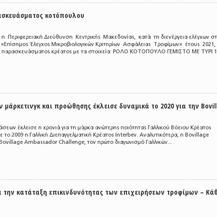
ασκευάσματος κοτόπουλου
α η Περιφερειακή Διεύθυνση Κεντρικής Μακεδονίας, κατά τη διενέργεια ελέγχων σ
 «Επίσημος Έλεγχος Μικροβιολογικών Κριτηρίων Ασφάλειας Τροφίμων» έτους 2021,
 παρασκευάσματος κρέατος με τα στοιχεία: ΡΟΛΟ ΚΟΤΟΠΟΥΛΟ ΓΕΜΙΣΤΟ ΜΕ ΤΥΡΙ 1κ
μάρκετινγκ και προώθησης έκλεισε δυναμικά το 2020 για την Bovil
σεων έκλεισε η χρονιά για τη μάρκα ανώτερης ποιότητας Γαλλικού Βόειου Κρέατος
 το 2009 η Γαλλική Διεπαγγελματική Κρέατος Interbev. Αναλυτικότερα, η Bovillage
Bovillage Ambassador Challenge, τον πρώτο διαγωνισμό Γαλλικών...
α την κατάταξη επικινδυνότητας των επιχειρήσεων τροφίμων – Κά