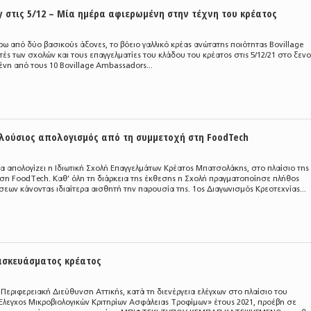
y στις 5/12 – Μία ημέρα αφιερωμένη στην τέχνη του κρέατος
ω από δύο βασικούς άξονες, το βόειο γαλλικό κρέας ανώτατης ποιότητας Bovillage
ς των σχολών και τους επαγγελματίες του κλάδου του κρέατος στις 5/12/21 στο ξεν
ένη από τους 10 Bovillage Ambassadors...
λούσιος απολογισμός από τη συμμετοχή στη FoodTech
 απολογίζει η Ιδιωτική Σχολή Επαγγελμάτων Κρέατος Μπατσολάκης, στο πλαίσιο της
ση FoodTech. Καθ’ όλη τη διάρκεια της έκθεσης η Σχολή πραγματοποίησε πλήθος
ων κάνοντας ιδιαίτερα αισθητή την παρουσία της. 1ος Διαγωνισμός Κρεοτεχνίας...
ασκευάσματος κρέατος
η Περιφερειακή Διεύθυνση Αττικής, κατά τη διενέργεια ελέγχων στο πλαίσιο του
λεγχος Μικροβιολογικών Κριτηρίων Ασφάλειας Τροφίμων» έτους 2021, προέβη σε