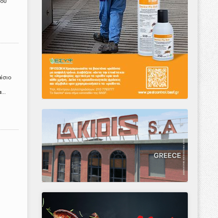
μού
αίσιο
ε
...