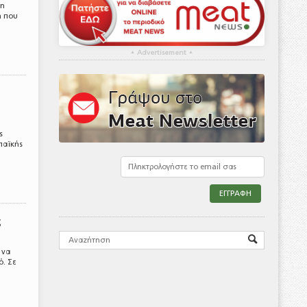
τη
ή που
▴
Advertisement
▴
ς
παϊκής
ς
 να
ό. Σε