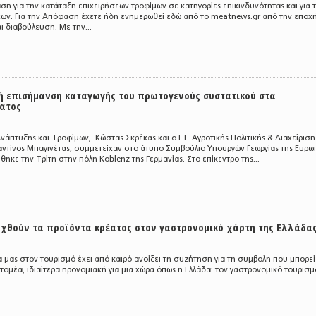
 για την κατάταξη επιχειρήσεων τροφίμων σε κατηγορίες επικινδυνότητας και για 
ων. Για την Απόφαση έχετε ήδη ενημερωθεί εδώ από το meatnews.gr από την εποχ
 διαβούλευση. Με την...
ή επισήμανση καταγωγής του πρωτογενούς συστατικού στα
ατος
άπτυξης και Τροφίμων, Κώστας Σκρέκας και ο Γ.Γ. Αγροτικής Πολιτικής & Διαχείριση
ντίνος Μπαγινέτας, συμμετείχαν στο άτυπο Συμβούλιο Υπουργών Γεωργίας της Ευρω
κε την Τρίτη στην πόλη Koblenz της Γερμανίας. Στο επίκεντρο της...
ταχθούν τα προϊόντα κρέατος στον γαστρονομικό χάρτη της Ελλάδα
 μας στον τουρισμό έχει από καιρό ανοίξει τη συζήτηση για τη συμβολη που μπορεί
 τομέα, ιδιαίτερα προνομιακή για μια χώρα όπως η Ελλάδα: τον γαστρονομικό τουρισμ