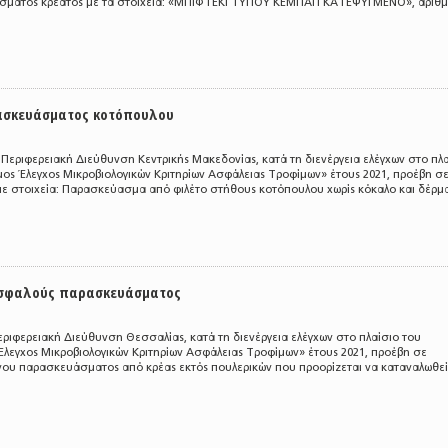
σματος κρέατος με τα στοιχεία: «ΜΠΙΦΤΕΚΙ ΤΥΠΟΥ ΚΕΜΠΑΠ ΚΑΤΕΨΥΓΜΕΝΟ», αριθ
ασκευάσματος κοτόπουλου
 η Περιφερειακή Διεύθυνση Κεντρικής Μακεδονίας, κατά τη διενέργεια ελέγχων στο πλ
ος Έλεγχος Μικροβιολογικών Κριτηρίων Ασφάλειας Τροφίμων» έτους 2021, προέβη σ
με στοιχεία: Παρασκεύασμα από φιλέτο στήθους κοτόπουλου χωρίς κόκαλο και δέρμα
ασφαλούς παρασκευάσματος
εριφερειακή Διεύθυνση Θεσσαλίας, κατά τη διενέργεια ελέγχων στο πλαίσιο του
λεγχος Μικροβιολογικών Κριτηρίων Ασφάλειας Τροφίμων» έτους 2021, προέβη σε
ου παρασκευάσματος από κρέας εκτός πουλερικών που προορίζεται να καταναλωθεί