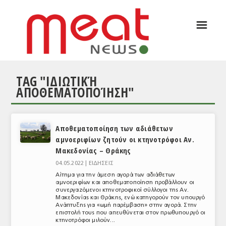
☰
ΑΡΘΡΟΓΡΑΦΙΑ
ΕΛΛΑΔΑ
TAG "ΙΔΙΩΤΙΚΉ
ΕΙΔΗΣΕΙΣ
ΑΠΟΘΕΜΑΤΟΠΟΊΗΣΗ"
ΣΥΝΕΝΤΕΥΞΕΙΣ
ΘΕΜΑΤΑ
Αποθεματοποίηση των αδιάθετων
αμνοεριφίων ζητούν οι κτηνοτρόφοι Αν.
ΑΝΑΛΥΣΕΙΣ
Μακεδονίας – Θράκης
ΚΟΣΜΟΣ
04.05.2022 |
ΕΙΔΗΣΕΙΣ
Αίτημα για την άμεση αγορά των αδιάθετων
ΕΙΔΗΣΕΙΣ
αμνοεριφίων και αποθεματοποίηση προβάλλουν οι
συνεργαζόμενοι κτηνοτροφικοί σύλλογοι της Αν.
Μακεδονίας και Θράκης, ενώ κατηγορούν τον υπουργό
ΕΥΡΩΠΑΪΚΕΣ ΑΠΟΦΑΣΕΙΣ
Ανάπτυξης για «ωμή παρέμβαση» στην αγορά. Στην
επιστολή τους που απευθύνεται στον πρωθυπουργό οι
ΘΕΜΑΤΑ
κτηνοτρόφοι μιλούν...