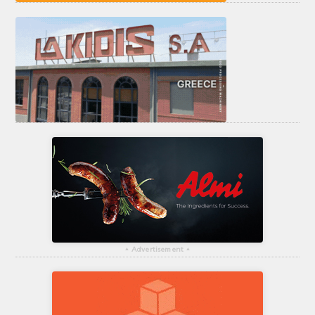
▴
Advertisement
▴