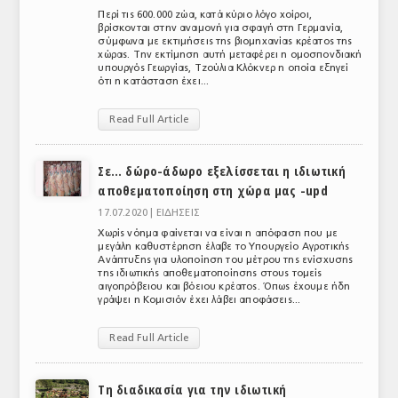
Περί τις 600.000 ζώα, κατά κύριο λόγο χοίροι,
ΤΟ ΠΕΡΙΟΔΙΚΟ
βρίσκονται στην αναμονή για σφαγή στη Γερμανία,
σύμφωνα με εκτιμήσεις της βιομηχανίας κρέατος της
Profile
χώρας. Την εκτίμηση αυτή μεταφέρει η ομοσπονδιακή
υπουργός Γεωργίας, Τζούλια Κλόκνερ η οποία εξηγεί
ότι η κατάσταση έχει...
ΑΡΧΕΙΟ ΤΕΥΧΩΝ
Read Full Article
ΣΥΝΕΔΡΙΟ ΚΡΕΑΤΟΣ
Σε… δώρο-άδωρο εξελίσσεται η ιδιωτική
αποθεματοποίηση στη χώρα μας -upd
17.07.2020 |
ΕΙΔΗΣΕΙΣ
Χωρίς νόημα φαίνεται να είναι η απόφαση που με
μεγάλη καθυστέρηση έλαβε το Υπουργείο Αγροτικής
Ανάπτυξης για υλοποίηση του μέτρου της ενίσχυσης
της ιδιωτικής αποθεματοποίησης στους τομείς
αιγοπρόβειου και βόειου κρέατος. Όπως έχουμε ήδη
γράψει η Κομισιόν έχει λάβει αποφάσεις...
Read Full Article
Τη διαδικασία για την ιδιωτική