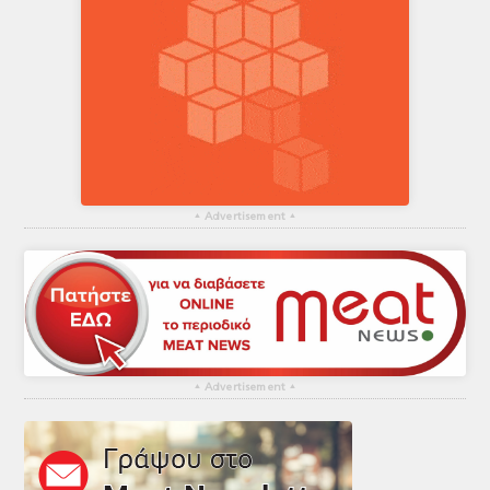
▴
Advertisement
▴
▴
Advertisement
▴