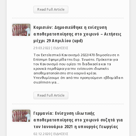
ΑΝΑΛΥΣΕΙΣ
Read Full Article
ΕΜΠΟΡΙΚΟΣ ΚΑΤΑΛΟΓΟΣ
Κομισιόν: Δημοσιεύθηκε η ενίσχυση
αποθεματοποίησης στο χοιρινό – Αιτήσεις
ΠΑΡΑΓΩΓΗ & ΕΜΠΟΡΙΑ
μέχρι 29 Απριλίου (upd)
ΣΦΑΓΕΙΑ
29.03.2022 |
ΕΙΔΗΣΕΙΣ
Τον Εκτελεστικό Κανονισμό 2022/470 δημοσίευσε η
ΠΡΩΤΕΣ ΥΛΕΣ
Επίσημη Εφημερίδα της Ευρ. Ένωσης. Πρόκειται για
τον Κανονισμό που ορίζει τη διαδικασία και τα
χρονικά περιθώρια για την ενίσχυση ιδιωτικής
ΕΞΟΠΛΙΣΜΟΣ
αποθεματοποίησης στο χοιρινό κρέας.
Υπενθυμίζουμε ότι από την προηγούμενη εβδομάδα η
ΥΠΗΡΕΣΙΕΣ
συζήτηση για...
ΕΜΠΟΡΙΚΟΙ ΑΝΤΙΠΡΟΣΩΠΟΙ
Read Full Article
ΝΟΜΟΘΕΣΙΑ
Γερμανία: Ενίσχυση ιδιωτικής
ΕΛΛΗΝΙΚΗ ΝΟΜΟΘΕΣΙΑ
αποθεματοποίησης στο χοιρινό συζητά για
τον Ιανουάριο 2021 η υπουργός Γεωργίας
ΕΥΡΩΠΑΪΚΗ ΝΟΜΟΘΕΣΙΑ
02.12.2020 |
ΕΙΔΗΣΕΙΣ