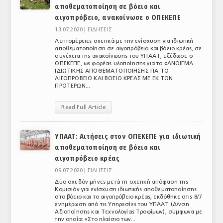
αποθεματοποίηση σε βόειο και
αιγοπρόβειο, ανακοίνωσε ο ΟΠΕΚΕΠΕ
13.07.2020 |
ΕΙΔΗΣΕΙΣ
Λεπτομέρειες σχετικά με την ενίσχυση για ιδιωτική
αποθεματοποίηση σε αιγοπρόβειο και βόειο κρέας, σε
συνέχεια της ανακοίνωσης του ΥΠΑΑΤ, εξέδωσε ο
ΟΠΕΚΕΠΕ, ως φορέας υλοποίησης για το «ΑΝΟΙΓΜΑ
ΙΔΙΩΤΙΚΗΣ ΑΠΟΘΕΜΑΤΟΠΟΙΗΣΗΣ ΓΙΑ ΤΟ
ΑΙΓΟΠΡΟΒΕΙΟ ΚΑΙ ΒΟΕΙΟ ΚΡΕΑΣ ΜΕ ΕΚ ΤΩΝ
ΠΡΟΤΕΡΩΝ...
Read Full Article
ΥΠΑΑΤ: Αιτήσεις στον ΟΠΕΚΕΠΕ για ιδιωτική
αποθεματοποίηση σε βόειο και
αιγοπρόβειο κρέας
09.07.2020 |
ΕΙΔΗΣΕΙΣ
Δύο σχεδόν μήνες μετά τη σχετική απόφαση της
Κομισιόν για ενίσχυση ιδιωτικής αποθεματοποίησης
στο βόειο και το αιγοπρόβειο κρέας, εκδόθηκε στις 8/7
ενημέρωση από τις Υπηρεσίες του ΥΠΑΑΤ (Δ/νση
Αξιοποίησης και Τεχνολογίας Τροφίμων), σύμφωνα με
την οποία: «Στο πλαίσιο των...