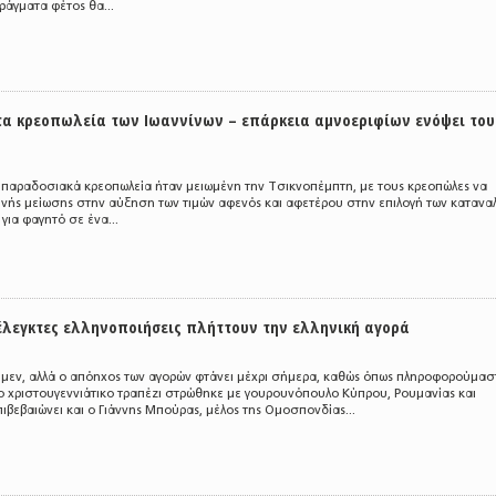
ράγματα φέτος θα...
τα κρεοπωλεία των Ιωαννίνων – επάρκεια αμνοεριφίων ενόψει του
α παραδοσιακά κρεοπωλεία ήταν μειωμένη την Τσικνοπέμπτη, με τους κρεοπώλες να
ινής μείωσης στην αύξηση των τιμών αφενός και αφετέρου στην επιλογή των καταν
για φαγητό σε ένα...
ξέλεγκτες ελληνοποιήσεις πλήττουν την ελληνική αγορά
μεν, αλλά ο απόηχος των αγορών φτάνει μέχρι σήμερα, καθώς όπως πληροφορούμασ
το χριστουγεννιάτικο τραπέζι στρώθηκε με γουρουνόπουλο Κύπρου, Ρουμανίας και
πιβεβαιώνει και ο Γιάννης Μπούρας, μέλος της Ομοσπονδίας...