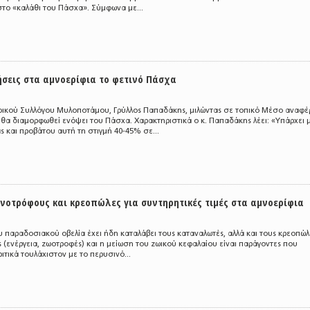
στο «καλάθι του Πάσχα». Σύμφωνα με...
ήσεις στα αμνοερίφια το φετινό Πάσχα
φικού Συλλόγου Μυλοποτάμου, Γρύλλος Παπαδάκης, μιλώντας σε τοπικό Μέσο αναφ
υ θα διαμορφωθεί ενόψει του Πάσχα. Χαρακτηριστικά ο κ. Παπαδάκης λέει: «Υπάρχει
ς και προβάτου αυτή τη στιγμή 40-45% σε...
νοτρόφους και κρεοπώλες για συντηρητικές τιμές στα αμνοερίφια
ου παραδοσιακού οβελία έχει ήδη καταλάβει τους καταναλωτές, αλλά και τους κρεοπώλ
(ενέργεια, ζωοτροφές) και η μείωση του ζωικού κεφαλαίου είναι παράγοντες που
ριτικά τουλάχιστον με το περυσινό...