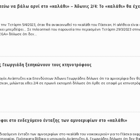
πεύω να βάλω αρνί στο «καλάθι» – Άδωνις 2/4: Το «καλάθι» θα έχε
την Τετάρτη 5/4/2023, όταν θα ανακοινωθεί το «καλάθι του Πάσχα»; Η αλήθεια είναι 
ει μπερδέψει... Σε τηλεοπτική του παρουσία την περασμένη Τετάρτη 29/3/2023 στη
GA» δήλωσε ότι δεν...
ς Γεωργιάδη ξεσηκώνουν τους κτηνοτρόφους
υργός Ανάπτυξης και Επενδύσεων Άδωνις Γεωργιάδης δήλωνε ότι τα αμνοερίφια δεν θ
σχα», μιλώντας χθες 2/4 σε πρωινή εκπομπή δήλωσε ότι ήρθε σε επαφή με κτηνοτρό
ρόφοι στο ενδεχόμενο ένταξης των αμνοεριφίων στο «καλάθι»
διαζόμενη ένταξη των αμνοεριφίων στο «καλάθι του νοικοκυριού» για το Πάσχα εκφρ
οτροφίας. Πρόσφατα βέβαια ο υπουργός Ανάπτυξης Α. Γεωργιάδης δήλωσε ότι δεν θα