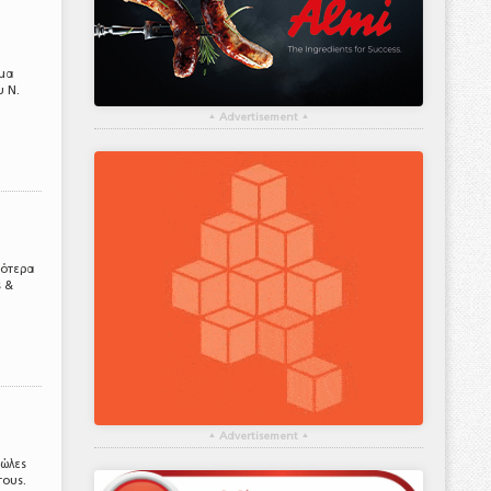
όμα
υ Ν.
▴
Advertisement
▴
κότερα
ς &
▴
Advertisement
▴
πώλες
τους.