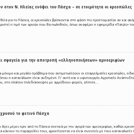
ν στον Ν. Ηλείας ενόψει του Πάσχα – σε ετοιμότητα οι κρεοπώλες
ευθεία για το Πάσχα, οι κρεοπώλες βρίσκονται στη φάση της προετοιμασίας αν και ακ
αριστεί η τιμή των αρνιών που θα πωληθούν, όπως αναφέρει η εφημερίδα «Πατρίς» το
αι σφαγεία για την αποτροπή «ελληνοποιήσεων» αμνοεριφίων
να μόνιμο και μεγάλο πρόβλημα που αντιμετωπίζουν οι επαγγελματίες κρεοπώλες, ειδι
 όπου η κατανάλωση είναι αυξημένη. Γι’ αυτό και ο υφυπουργός Αγροτικής Ανάπτυξη
υ, στο πλαίσιο τηλεδιάσκεψης με αρμόδιους φορείς, ζήτησε...
 χρυσού το φετινό Πάσχα
ι λίγες μέρες πριν από το Πάσχα σχετικά με την αγορά των αμνοεριφίων, καθώς κρεο
α κάνουν τις παραγγελίες τους, φροντίζοντας να είναι συνεπείς με τους καταναλωτές 