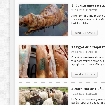
Επάρκεια αμνοεριφίω
24.03.2023 |
ΕΙΔΗΣΕΙΣ
Λίγο πριν από την τελική 
είναι νωρίς ώστε να ξεκαθ
Ηλείας. Παρ’...
Read Full Article
Έλεγχοι σε σύνορα κ
21.03.2023 |
ΕΙΔΗΣΕΙΣ
Οι ελληνοποιήσεις είναι έ
τις εορταστικές περιόδους
Τροφίμων, Σίμος Κεδίκογλο
Read Full Article
Αμνοερίφια σε τιμή…
13.03.2023 |
ΕΙΔΗΣΕΙΣ
Πολλές συζητήσεις γίνοντα
και έμποροι ετοιμάζονται ν