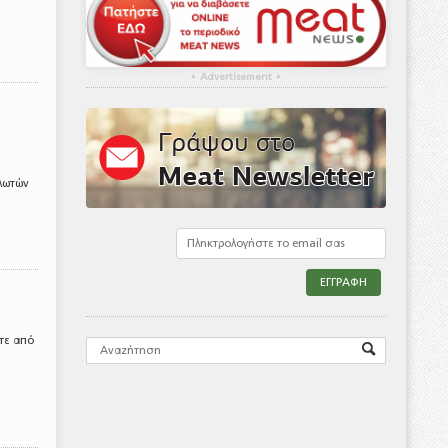
▴
Advertisement
▴
αλωτών
τε από