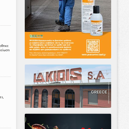
έρθηκε
 μείωση
ες,