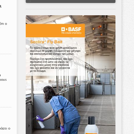
ι
ότι ο
ν
α
φους
άζει ο