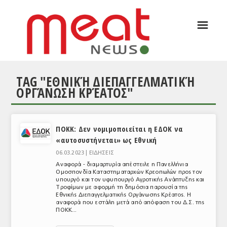
☰
ΑΡΘΡΟΓΡΑΦΙΑ
ΕΛΛΑΔΑ
TAG "ΕΘΝΙΚΉ ΔΙΕΠΑΓΓΕΛΜΑΤΙΚΉ
ΕΙΔΗΣΕΙΣ
ΟΡΓΆΝΩΣΗ ΚΡΈΑΤΟΣ"
ΣΥΝΕΝΤΕΥΞΕΙΣ
ΘΕΜΑΤΑ
ΠΟΚΚ: Δεν νομιμοποιείται η ΕΔΟΚ να
«αυτοσυστήνεται» ως Εθνική
ΑΝΑΛΥΣΕΙΣ
06.03.2023 |
ΕΙΔΗΣΕΙΣ
ΚΟΣΜΟΣ
Αναφορά - διαμαρτυρία απέστειλε η Πανελλήνια
Ομοσπονδία Καταστηματαρχών Κρεοπωλών προς τον
υπουργό και τον υφυπουργό Αγροτικής Ανάπτυξης και
ΕΙΔΗΣΕΙΣ
Τροφίμων με αφορμή τη δημόσια παρουσία της
Εθνικής Διεπαγγελματικής Οργάνωσης Κρέατος. Η
ΕΥΡΩΠΑΪΚΕΣ ΑΠΟΦΑΣΕΙΣ
αναφορά που εστάλη μετά από απόφαση του Δ.Σ. της
ΠΟΚΚ...
ΘΕΜΑΤΑ