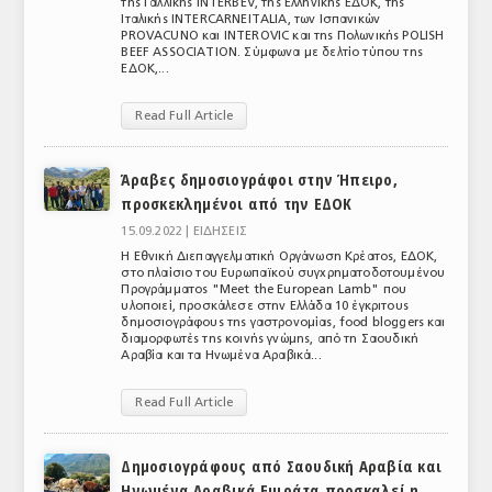
της Γαλλικής INTERBEV, της Ελληνικής ΕΔΟΚ, της
Ιταλικής INTERCARNEITALIA, των Ισπανικών
ΤΟ ΠΕΡΙΟΔΙΚΟ
PROVACUNO και INTEROVIC και της Πολωνικής POLISH
BEEF ASSOCIATION. Σύμφωνα με δελτίο τύπου της
Profile
ΕΔΟΚ,...
ΑΡΧΕΙΟ ΤΕΥΧΩΝ
Read Full Article
ΣΥΝΕΔΡΙΟ ΚΡΕΑΤΟΣ
Άραβες δημοσιογράφοι στην Ήπειρο,
προσκεκλημένοι από την ΕΔΟΚ
15.09.2022 |
ΕΙΔΗΣΕΙΣ
Η Εθνική Διεπαγγελματική Οργάνωση Κρέατος, ΕΔΟΚ,
στο πλαίσιο του Ευρωπαϊκού συγχρηματοδοτουμένου
Προγράμματος "Meet the European Lamb" που
υλοποιεί, προσκάλεσε στην Ελλάδα 10 έγκριτους
δημοσιογράφους της γαστρονομίας, food bloggers και
διαμορφωτές της κοινής γνώμης, από τη Σαουδική
Αραβία και τα Ηνωμένα Αραβικά...
Read Full Article
Δημοσιογράφους από Σαουδική Αραβία και
Ηνωμένα Αραβικά Εμιράτα προσκαλεί η