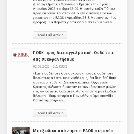
Διεπαγγελματική Οργάνωση Κρέατος την Τρίτη 5
Απριλίου 2022 και ώρα 12:00. Η συνέντευξη Τύπου
πραγματοποιείται στην αίθουσα συσκέψεων των
γραφείων της ΕΔΟΚ (Αρκαδίας 26 & Μεσογείων, 4ος
όροφος). Τα θέματα για τα οποία θα ενημερώσει...
Read Full Article
ΠΟΚΚ προς Διεπαγγελματική: Ουδέποτε
σας συκοφαντήσαμε
02.03.2022 |
ΕΙΔΗΣΕΙΣ
«Εμείς ουδέποτε σας συκοφαντήσαμε, ουδέποτε
δηλώσαμε ή έστω υπαινιχθήκαμε, ότι δεν ιδρύθηκε
σύννομα η Εθνική Διεπαγγελματική Οργάνωση
Κρέατος, άλλωστε ήμασταν εκ των ιδρυτικών μελών
της, αν εσείς το ξεχνάτε». Αυτό απαντά με εξώδικη
δήλωση - διαμαρτυρία η Πανελλήνια Ομοσπονδία
Καταστηματαρχών...
Read Full Article
Με εξώδικο απάντησε η ΕΔΟΚ στη «νέα