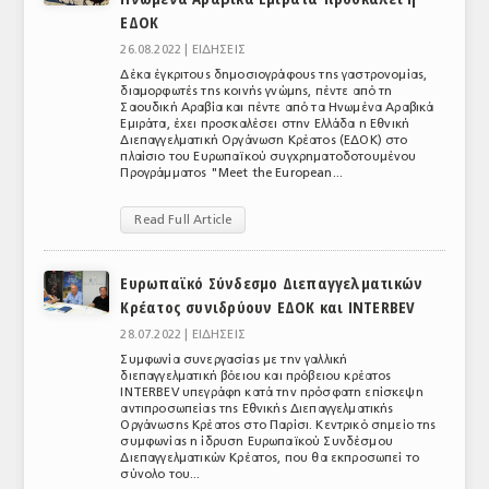
ΕΔΟΚ
26.08.2022 |
ΕΙΔΗΣΕΙΣ
Δέκα έγκριτους δημοσιογράφους της γαστρονομίας,
διαμορφωτές της κοινής γνώμης, πέντε από τη
Σαουδική Αραβία και πέντε από τα Ηνωμένα Αραβικά
Εμιράτα, έχει προσκαλέσει στην Ελλάδα η Εθνική
Διεπαγγελματική Οργάνωση Κρέατος (ΕΔΟΚ) στο
πλαίσιο του Ευρωπαϊκού συγχρηματοδοτουμένου
Προγράμματος "Meet the European...
Read Full Article
Ευρωπαϊκό Σύνδεσμο Διεπαγγελματικών
Κρέατος συνιδρύουν ΕΔΟΚ και INTERBEV
28.07.2022 |
ΕΙΔΗΣΕΙΣ
Συμφωνία συνεργασίας με την γαλλική
διεπαγγελματική βόειου και πρόβειου κρέατος
INTERBEV υπεγράφη κατά την πρόσφατη επίσκεψη
αντιπροσωπείας της Εθνικής Διεπαγγελματικής
Οργάνωσης Κρέατος στο Παρίσι. Κεντρικό σημείο της
συμφωνίας η ίδρυση Ευρωπαϊκού Συνδέσμου
Διεπαγγελματικών Κρέατος, που θα εκπροσωπεί το
σύνολο του...