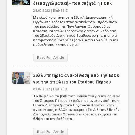
διεπαγγελματική» που συζητά η ΠΟΚΚ
28.02.2022 |
ΕΙΔΗΣΕΙΣ
Με εξώδικο απάντησε η Εθνική Διεπαγγελματική
Οργάνωση Κρέατος στην ανακοίνωση - πρόσκληση
του προεδρείου της Πανελλήνιας Ομοσπονδίας
Καταστηματαρχών Κρεοπωλών για την συνεδρίαση
του 25μελούς Διοικητικού Συμβουλίου της, η οποία
πραγματοποιήθηκε χθες (27/2). Αιτία το 4ο θέμα της
πρόσκλησης, «κινήσεις για...
Read Full Article
Συλλυπητήρια ανακοίνωση από την ΕΔΟΚ
για την απώλεια του Σταύρου Πέρρου
03.02.2022 |
ΕΙΔΗΣΕΙΣ
Τη θλίψη και τη βαθύτατη οδύνη του για την απώλεια
του Σταύρου Πέρρου εκφράζει με ανακοίνωσή της η
Εθνική Διεπαγγελματική Οργάνωση Κρέατος. Στην
ανακοίνωση, η ΕΔΟΚ αναφέρει: «Το Δ.Σ. της Εθνικής
Διεπαγγελματικής Οργάνωσης Κρέατος, εκφράζει τη
θλίψη και την βαθύτατη...
Read Full Article