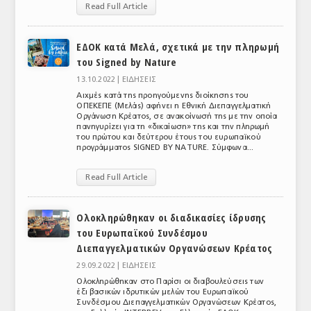
Read Full Article
ΑΝΑΛΥΣΕΙΣ
ΕΔΟΚ κατά Μελά, σχετικά με την πληρωμή
ΕΜΠΟΡΙΚΟΣ ΚΑΤΑΛΟΓΟΣ
του Signed by Nature
ΠΑΡΑΓΩΓΗ & ΕΜΠΟΡΙΑ
13.10.2022 |
ΕΙΔΗΣΕΙΣ
Αιχμές κατά της προηγούμενης διοίκησης του
ΣΦΑΓΕΙΑ
ΟΠΕΚΕΠΕ (Μελάς) αφήνει η Εθνική Διεπαγγελματική
Οργάνωση Κρέατος, σε ανακοίνωσή της με την οποία
πανηγυρίζει για τη «δικαίωση» της και την πληρωμή
ΠΡΩΤΕΣ ΥΛΕΣ
του πρώτου και δεύτερου έτους του ευρωπαϊκού
προγράμματος SIGNED BY NATURE. Σύμφωνα...
ΕΞΟΠΛΙΣΜΟΣ
Read Full Article
ΥΠΗΡΕΣΙΕΣ
ΕΜΠΟΡΙΚΟΙ ΑΝΤΙΠΡΟΣΩΠΟΙ
Ολοκληρώθηκαν οι διαδικασίες ίδρυσης
του Ευρωπαϊκού Συνδέσμου
ΝΟΜΟΘΕΣΙΑ
Διεπαγγελματικών Οργανώσεων Κρέατος
29.09.2022 |
ΕΙΔΗΣΕΙΣ
ΕΛΛΗΝΙΚΗ ΝΟΜΟΘΕΣΙΑ
Ολοκληρώθηκαν στο Παρίσι οι διαβουλεύσεις των
έξι βασικών ιδρυτικών μελών του Ευρωπαϊκού
ΕΥΡΩΠΑΪΚΗ ΝΟΜΟΘΕΣΙΑ
Συνδέσμου Διεπαγγελματικών Οργανώσεων Κρέατος,