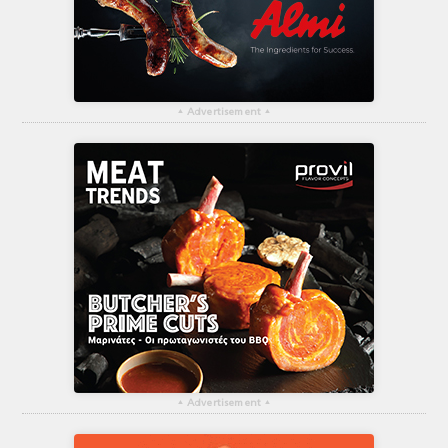
▴
Advertisement
▴
▴
Advertisement
▴