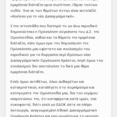
ημερήσιας διάταξης προς συζήτηση. Πέραν τούτων
ουδέν. Ένα εκ των θεμάτων όντως είναι αυτολεξεί:
«Κινήσεις για τη νέα Διεπαγγελματική».
Στην ιστοσελίδα που διατηρεί το ως άνω περιοδικό
δημοσιεύτηκε η Πρόσκληση σύγκλησης του Δ.Σ. της
Ομοσπονδίας, καθώς και τα θέματα της ημερήσιας
διάταξης, πλην όμως πριν την δημοσίευση της
Πρόσκλησής μας υφίστατο και σχολιασμός του
περιοδικού για τις διεργασίες περί ιδρύσεως νέας
Διεπαγγελματικής Οργάνωσης Κρέατος, πηγή όμως του
σχολιασμού δεν αποτελούσε το δικό μας θέμα
ημερήσιας διάταξης.
Εσείς όμως αντιθέτως, όλως αυθαιρέτως και
καταχρηστικώς, καταλήγετε στο συμπέρασμα και
κατηγορείτε την Ομοσπονδία μας, δια του νομίμου
εκπροσώπου της, ότι καταφέρεται κατά υμών, σας
συκοφαντεί, διότι εσείς ως ΕΔΟΚ είστε σε πλήρη
λειτουργία, αναγνωρισμένη Εθνική Διεπαγγελματική
Οργάνωση Κρέατος και ενώ γνωρίζουμε το γεγονός