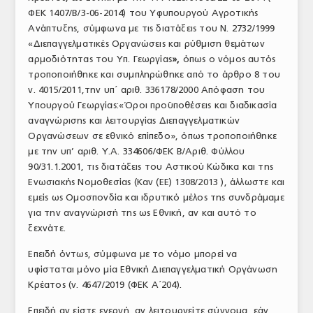
ΦΕΚ 1407/Β/3-06-2014) του Υφυπουργού Αγροτικής
Ανάπτυξης, σύμφωνα με τις διατάξεις του Ν. 2732/1999
«Διεπαγγελματικές Οργανώσεις και ρύθμιση θεμάτων
αρμοδιότητας του Υπ. Γεωργίας
»,
όπως ο νόμος αυτός
τροποποιήθηκε και συμπληρώθηκε από το άρθρο 8 του
ν. 4015/2011,την υπ΄ αριθ. 336178/2000 Απόφαση του
Υπουργού Γεωργίας:«Όροι προϋποθέσεις και διαδικασία
αναγνώρισης και λειτουργίας Διεπαγγελματικών
Οργανώσεων σε εθνικό επίπεδο», όπως τροποποιήθηκε
με την υπ’ αριθ. Υ.Α. 334606/ΦΕΚ Β/Αριθ. Φύλλου
90/31.1.2001, τις διατάξεις του Αστικού Κώδικα και της
Ενωσιακής Νομοθεσίας (Καν (ΕΕ) 1308/2013 ), άλλωστε και
εμείς ως Ομοσπονδία και ιδρυτικό μέλος της συνδράμαμε
για την αναγνώρισή της ως Εθνική, αν και αυτό το
ξεχνάτε.
Επειδή όντως, σύμφωνα με το νόμο μπορεί να
υφίσταται μόνο μία Εθνική Διεπαγγελματική Οργάνωση
Κρέατος (ν. 4647/2019 (ΦΕΚ Α΄204).
Επειδή αν είστε ενεργή, αν λειτουργείτε σύννομα, εάν