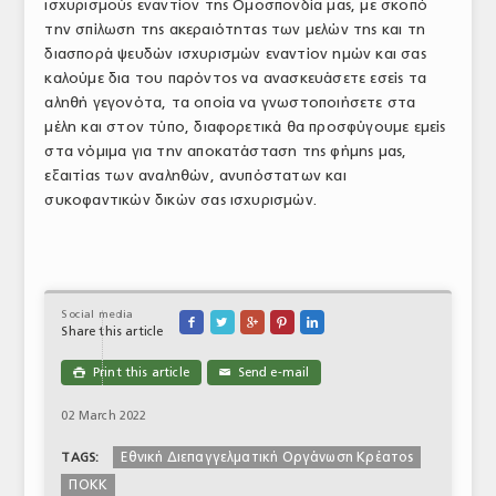
ισχυρισμούς εναντίον της Ομοσπονδία μας, με σκοπό
την σπίλωση της ακεραιότητας των μελών της και τη
διασπορά ψευδών ισχυρισμών εναντίον ημών και σας
καλούμε δια του παρόντος να ανασκευάσετε εσείς τα
αληθή γεγονότα, τα οποία να γνωστοποιήσετε στα
μέλη και στον τύπο, διαφορετικά θα προσφύγουμε εμείς
στα νόμιμα για την αποκατάσταση της φήμης μας,
εξαιτίας των αναληθών, ανυπόστατων και
συκοφαντικών δικών σας ισχυρισμών.
Social media





Share this article
Print this article
Send e-mail

✉
02 March 2022
Εθνική Διεπαγγελματική Οργάνωση Κρέατος
TAGS:
ΠΟΚΚ