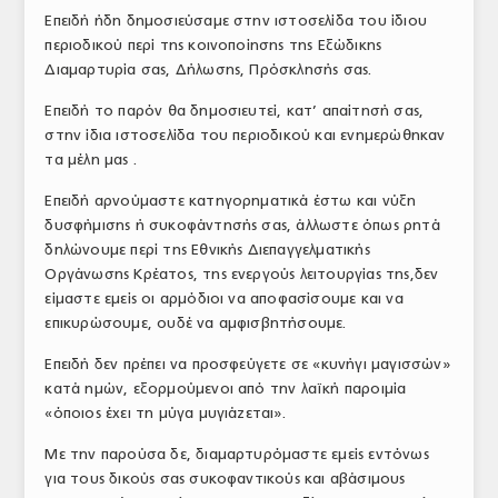
Επειδή ήδη δημοσιεύσαμε στην ιστοσελίδα του ίδιου
περιοδικού περί της κοινοποίησης της Εξώδικης
Διαμαρτυρία σας, Δήλωσης, Πρόσκλησής σας.
Επειδή το παρόν θα δημοσιευτεί, κατ’ απαίτησή σας,
στην ίδια ιστοσελίδα του περιοδικού και ενημερώθηκαν
τα μέλη μας .
Επειδή αρνούμαστε κατηγορηματικά έστω και νύξη
δυσφήμισης ή συκοφάντησής σας, άλλωστε όπως ρητά
δηλώνουμε περί της Εθνικής Διεπαγγελματικής
Οργάνωσης Κρέατος, της ενεργούς λειτουργίας της,δεν
είμαστε εμείς οι αρμόδιοι να αποφασίσουμε και να
επικυρώσουμε, ουδέ να αμφισβητήσουμε.
Επειδή δεν πρέπει να προσφεύγετε σε «κυνήγι μαγισσών»
κατά ημών, εξορμούμενοι από την λαϊκή παροιμία
«όποιος έχει τη μύγα μυγιάζεται».
Με την παρούσα δε, διαμαρτυρόμαστε εμείς εντόνως
για τους δικούς σας συκοφαντικούς και αβάσιμους