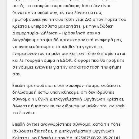
αυτό, το αποκρύπτουμε σκόπιμα, διότι δεν είναι
δυνατόν να υπάρξουν, εκ του λόγου αυτού,
πρωτοβουλίες για τη σύσταση νέας ΔΟ στον τομέα του
Κρέατος. Επιπρόσθετα μας ζητάτε, με την Εξώδικη
Διαμαρτυρία- Δήλωση – Πρόσκλησή σας να
διαγράψουμε τη ψευδή και συκοφαντική αναφορά μας,
να ανασκευάσουμε στο αληθές τα γεγονότα,
ενημερώνοντας τα μέλη μας και τον τύπο ότι υφίσταται
και λειτουργεί νόμιμα η ΕΔΟΚ, διαφορετικά θα προβείτε
σε νόμιμες ενέργειες για την αποκατάσταση της φήμης
σας.
Επειδή εμείς ουδέποτε σας συκοφαντήσαμε, ουδέποτε
δηλώσαμε ή έστω υπαινιχθήκαμε, ότι δεν ιδρύθηκε
σύννομα η Εθνική Διεπαγγελματική Οργάνωση Κρέατος,
άλλωστε ήμασταν εκ των ιδρυτικών μελών της, αν εσείς
το ξεχνάτε .
Επειδή όντως αναγνωρίστηκε σύννομα, κατά τις τότε
ισχύουσες διατάξεις, η Διεπαγγελματική Οργάνωση
Κρέατος, ως Εθνική με την ΥΑ 1025/67508/22-05-2014 (