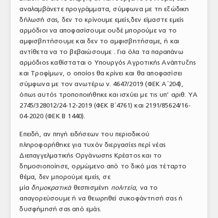
αναλαμβάνετε προγράμματα, σύμφωνα με τη εξώδικη
δήλωσή σας, δεν το κρίνουμε εμείς,δεν είμαστε εμείς
αρμόδιοι να αποφασίσουμε ουδέ μπορούμε να το
αμφισβητήσουμε και δεν το αμφισβητήσαμε, ή και
αντίθετα να το βεβαιώσουμε . Για όλα τα παραπάνω
αρμόδιος καθίσταται ο Υπουργός Αγροτικής Ανάπτυξης
και Τροφίμων, ο οποίος θα κρίνει και θα αποφασίσει
σύμφωνα με τον ανωτέρω ν. 4647/2019 (ΦΕΚ Α΄204),
όπως αυτός τροποποιήθηκε και ισχύει με τις υπ’ αριθ. ΥΑ
2745/328012/24-12-2019 (ΦΕΚ Β΄4761) και 2191/85624/16-
04-2020 (ΦΕΚ Β 1440).
Επειδή, αν πηγή ειδήσεων του περιοδικού
πληροφορήθηκε για τυχόν διεργασίες περί νέας
Διεπαγγελματικής Οργάνωσης Κρέατος και το
δημοσιοποίησε, ορμώμενο από το δικό μας τέταρτο
θέμα, δεν μπορούμε εμείς, σε
μία
δημοκρατικά
θεσπισμένη
πολιτεία
, να το
απαγορεύσουμε ή να θεωρηθεί συκοφάντησή σας ή
δυσφήμησή σας από εμάς.