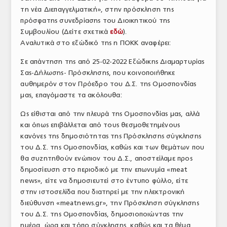
τη νέα Διεπαγγελματική», στην πρόσκληση της
ΤΟ ΠΕΡΙΟΔΙΚΟ
πρόσφατης συνεδρίασης του Διοικητικού της
Profile
Συμβουλίου (Δείτε σχετικά
εδώ
).
Αναλυτικά στο εξώδικό της η ΠΟΚΚ αναφέρει:
ΑΡΧΕΙΟ ΤΕΥΧΩΝ
Σε απάντηση της από 25-02-2022 Εξώδικης Διαμαρτυρίας
ΣΥΝΕΔΡΙΟ ΚΡΕΑΤΟΣ
Σας-Δήλωσης- Πρόσκλησης, που κοινοποιήθηκε
αυθημερόν στον Πρόεδρο του Δ.Σ. της Ομοσπονδίας
μας, επαγόμαστε τα ακόλουθα:
Ως είθισται από την πλευρά της Ομοσπονδίας μας, αλλά
και όπως επιβάλλεται από τους θεσμοθετημένους
κανόνες της δημοσιότητας της Πρόσκλησης σύγκλησης
του Δ.Σ. της Ομοσπονδίας, καθώς και των θεμάτων που
θα συζητηθούν ενώπιον του Δ.Σ., αποστείλαμε προς
δημοσίευση στο περιοδικό με την επωνυμία «meat
news», είτε να δημοσιευτεί στο έντυπο φύλλο, είτε
στην ιστοσελίδα που διατηρεί με την ηλεκτρονική
διεύθυνση «meatnews.gr», την Πρόσκληση σύγκλησης
του Δ.Σ. της Ομοσπονδίας, δημοσιοποιώντας την
ημέρα, ώρα και τόπο σύγκλησης, καθώς και τα θέμα