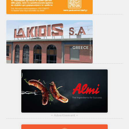
▴
Advertisement
▴