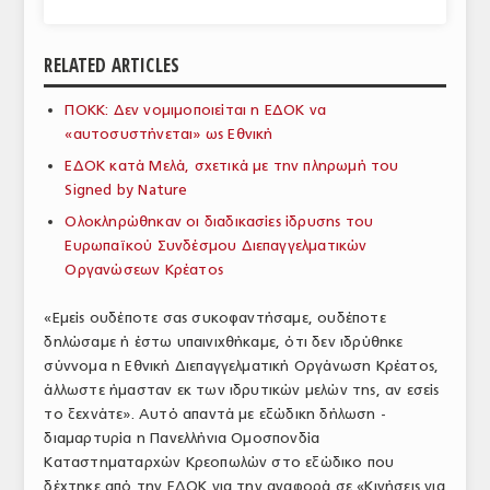
ΑΝΑΛΥΣΕΙΣ
RELATED ARTICLES
ΕΜΠΟΡΙΚΟΣ ΚΑΤΑΛΟΓΟΣ
ΠΟΚΚ: Δεν νομιμοποιείται η ΕΔΟΚ να
ΠΑΡΑΓΩΓΗ & ΕΜΠΟΡΙΑ
«αυτοσυστήνεται» ως Εθνική
ΣΦΑΓΕΙΑ
ΕΔΟΚ κατά Μελά, σχετικά με την πληρωμή του
Signed by Nature
ΠΡΩΤΕΣ ΥΛΕΣ
Ολοκληρώθηκαν οι διαδικασίες ίδρυσης του
Ευρωπαϊκού Συνδέσμου Διεπαγγελματικών
ΕΞΟΠΛΙΣΜΟΣ
Οργανώσεων Κρέατος
ΥΠΗΡΕΣΙΕΣ
«Εμείς ουδέποτε σας συκοφαντήσαμε, ουδέποτε
ΕΜΠΟΡΙΚΟΙ ΑΝΤΙΠΡΟΣΩΠΟΙ
δηλώσαμε ή έστω υπαινιχθήκαμε, ότι δεν ιδρύθηκε
σύννομα η Εθνική Διεπαγγελματική Οργάνωση Κρέατος,
ΝΟΜΟΘΕΣΙΑ
άλλωστε ήμασταν εκ των ιδρυτικών μελών της, αν εσείς
το ξεχνάτε». Αυτό απαντά με εξώδικη δήλωση -
ΕΛΛΗΝΙΚΗ ΝΟΜΟΘΕΣΙΑ
διαμαρτυρία η Πανελλήνια Ομοσπονδία
Καταστηματαρχών Κρεοπωλών στο εξώδικο που
ΕΥΡΩΠΑΪΚΗ ΝΟΜΟΘΕΣΙΑ
δέχτηκε από την ΕΔΟΚ για την αναφορά σε «Κινήσεις για