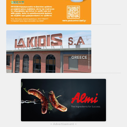
▴
Advertisement
▴