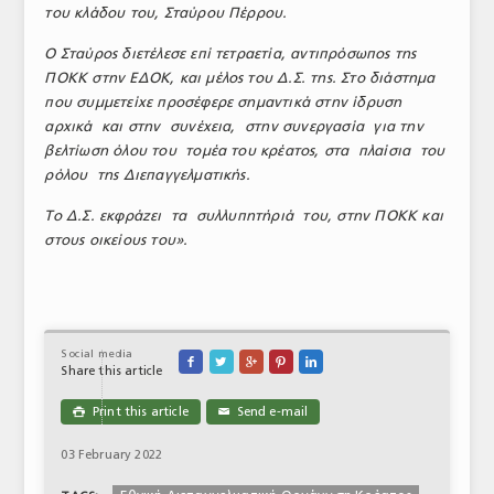
του κλάδου του, Σταύρου Πέρρου.
ΤΟ ΠΕΡΙΟΔΙΚΟ
Ο Σταύρος διετέλεσε επί τετραετία, αντιπρόσωπος της
Profile
ΠΟΚΚ στην ΕΔΟΚ, και μέλος του Δ.Σ. της. Στο διάστημα
που συμμετείχε προσέφερε σημαντικά στην ίδρυση
ΑΡΧΕΙΟ ΤΕΥΧΩΝ
αρχικά και στην συνέχεια, στην συνεργασία για την
βελτίωση όλου του τομέα του κρέατος, στα πλαίσια του
ΣΥΝΕΔΡΙΟ ΚΡΕΑΤΟΣ
ρόλου της Διεπαγγελματικής.
Το Δ.Σ. εκφράζει τα συλλυπητήριά του, στην ΠΟΚΚ και
στους οικείους του».
Social media





Share this article
Print this article
Send e-mail

✉
03 February 2022