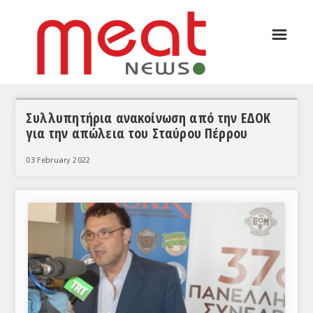
☰
ΑΡΘΡΟΓΡΑΦΙΑ
ΕΛΛΑΔΑ
ΕΙΔΗΣΕΙΣ
Συλλυπητήρια ανακοίνωση από την ΕΔΟΚ
για την απώλεια του Σταύρου Πέρρου
ΣΥΝΕΝΤΕΥΞΕΙΣ
03 February 2022
ΘΕΜΑΤΑ
ΑΝΑΛΥΣΕΙΣ
ΚΟΣΜΟΣ
ΕΙΔΗΣΕΙΣ
ΕΥΡΩΠΑΪΚΕΣ ΑΠΟΦΑΣΕΙΣ
ΘΕΜΑΤΑ