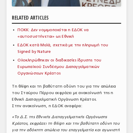
ΑΝΑΛΥΣΕΙΣ
RELATED ARTICLES
ΕΜΠΟΡΙΚΟΣ ΚΑΤΑΛΟΓΟΣ
ΠΟΚΚ: Δεν νομιμοποιείται η ΕΔΟΚ να
ΠΑΡΑΓΩΓΗ & ΕΜΠΟΡΙΑ
«αυτοσυστήνεται» ως Εθνική
ΣΦΑΓΕΙΑ
ΕΔΟΚ κατά Μελά, σχετικά με την πληρωμή του
Signed by Nature
ΠΡΩΤΕΣ ΥΛΕΣ
Ολοκληρώθηκαν οι διαδικασίες ίδρυσης του
Ευρωπαϊκού Συνδέσμου Διεπαγγελματικών
ΕΞΟΠΛΙΣΜΟΣ
Οργανώσεων Κρέατος
ΥΠΗΡΕΣΙΕΣ
Τη θλίψη και τη βαθύτατη οδύνη του για την απώλεια
ΕΜΠΟΡΙΚΟΙ ΑΝΤΙΠΡΟΣΩΠΟΙ
του Σταύρου Πέρρου εκφράζει με ανακοίνωσή της η
Εθνική Διεπαγγελματική Οργάνωση Κρέατος.
ΝΟΜΟΘΕΣΙΑ
Στην ανακοίνωση, η ΕΔΟΚ αναφέρει:
ΕΛΛΗΝΙΚΗ ΝΟΜΟΘΕΣΙΑ
«Το Δ.Σ. της Εθνικής Διεπαγγελματικής Οργάνωσης
Κρέατος, εκφράζει τη θλίψη και την βαθύτατη οδύνη του
ΕΥΡΩΠΑΪΚΗ ΝΟΜΟΘΕΣΙΑ
για την αδόκητη απώλεια του επαγγελματία και αγωνιστή