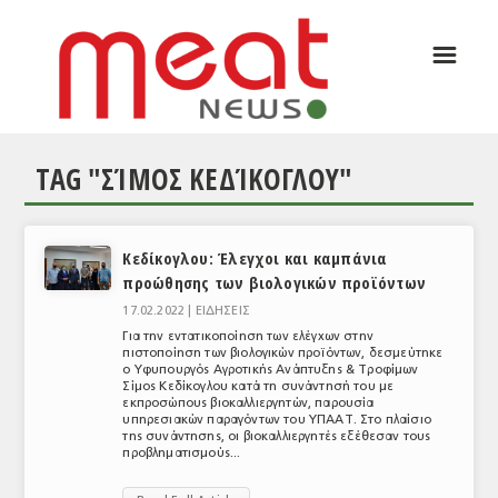
☰
ΑΡΘΡΟΓΡΑΦΙΑ
ΕΛΛΑΔΑ
TAG "ΣΊΜΟΣ ΚΕΔΊΚΟΓΛΟΥ"
ΕΙΔΗΣΕΙΣ
ΣΥΝΕΝΤΕΥΞΕΙΣ
Κεδίκογλου: Έλεγχοι και καμπάνια
ΘΕΜΑΤΑ
προώθησης των βιολογικών προϊόντων
ΑΝΑΛΥΣΕΙΣ
17.02.2022 |
ΕΙΔΗΣΕΙΣ
Για την εντατικοποίηση των ελέγχων στην
ΚΟΣΜΟΣ
πιστοποίηση των βιολογικών προϊόντων, δεσμεύτηκε
ο Υφυπουργός Αγροτικής Ανάπτυξης & Τροφίμων
Σίμος Κεδίκογλου κατά τη συνάντησή του με
ΕΙΔΗΣΕΙΣ
εκπροσώπους βιοκαλλιεργητών, παρουσία
υπηρεσιακών παραγόντων του ΥΠΑΑΤ. Στο πλαίσιο
της συνάντησης, οι βιοκαλλιεργητές εξέθεσαν τους
ΕΥΡΩΠΑΪΚΕΣ ΑΠΟΦΑΣΕΙΣ
προβληματισμούς...
ΘΕΜΑΤΑ