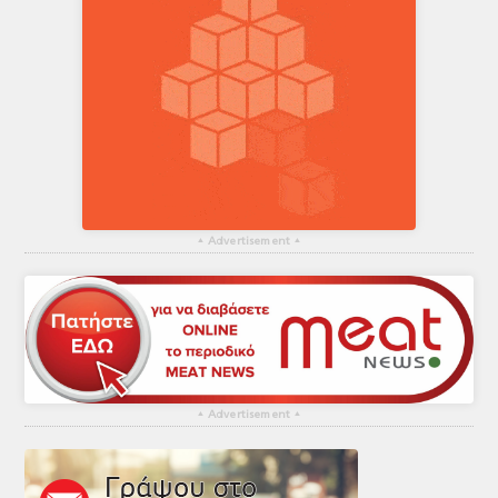
▴
Advertisement
▴
▴
Advertisement
▴