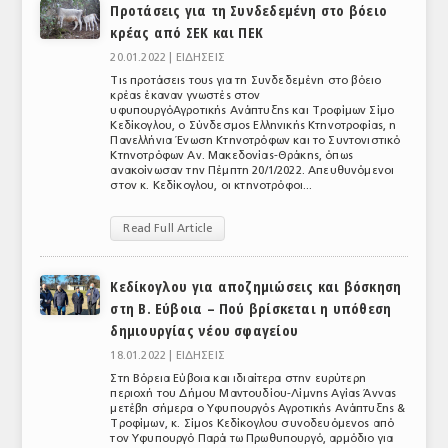
Προτάσεις για τη Συνδεδεμένη στο βόειο
κρέας από ΣΕΚ και ΠΕΚ
20.01.2022 |
ΕΙΔΗΣΕΙΣ
Τις προτάσεις τους για τη Συνδεδεμένη στο βόειο
κρέας έκαναν γνωστές στον
υφυπουργόΑγροτικής Ανάπτυξης και Τροφίμων Σίμο
Κεδίκογλου, ο Σύνδεσμος Ελληνικής Κτηνοτροφίας, η
Πανελλήνια Ένωση Κτηνοτρόφων και το Συντονιστικό
Κτηνοτρόφων Αν. Μακεδονίας-Θράκης, όπως
ανακοίνωσαν την Πέμπτη 20/1/2022. Απευθυνόμενοι
στον κ. Κεδίκογλου, οι κτηνοτρόφοι...
Read Full Article
Κεδίκογλου για αποζημιώσεις και βόσκηση
στη Β. Εύβοια – Πού βρίσκεται η υπόθεση
δημιουργίας νέου σφαγείου
18.01.2022 |
ΕΙΔΗΣΕΙΣ
Στη Βόρεια Εύβοια και ιδιαίτερα στην ευρύτερη
περιοχή του Δήμου Μαντουδίου-Λίμνης Αγίας Άννας
μετέβη σήμερα ο Υφυπουργός Αγροτικής Ανάπτυξης &
Τροφίμων, κ. Σίμος Κεδίκογλου συνοδευόμενος από
τον Υφυπουργό Παρά τω Πρωθυπουργό, αρμόδιο για