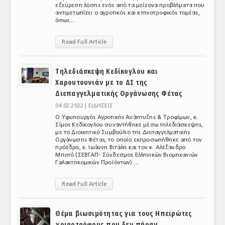
εξεύρεση λύσης ενός από τα μείζονα προβλήματα που
ΤΟ ΠΕΡΙΟΔΙΚΟ
αντιμετωπίζει ο αγροτικός και κτηνοτροφικός τομέας,
όπως...
Profile
Read Full Article
ΑΡΧΕΙΟ ΤΕΥΧΩΝ
Τηλεδιάσκεψη Κεδίκογλου και
ΣΥΝΕΔΡΙΟ ΚΡΕΑΤΟΣ
Χαρουτουνιάν με το ΔΣ της
Διεπαγγελματικής Οργάνωσης Φέτας
04.02.2022 |
ΕΙΔΗΣΕΙΣ
Ο Υφυπουργός Αγροτικής Ανάπτυξης & Τροφίμων, κ.
Σίμος Κεδίκογλου συναντήθηκε μέσω τηλεδιάσκεψης,
με το Διοικητικό Συμβούλιο της Διεπαγγελματικής
Οργάνωσης Φέτας, το οποίο εκπροσωπήθηκε από τον
πρόεδρο, κ. Ιωάννη Βιτάλη και τον κ. Αλέξανδρο
Μποτό (ΣΕΒΓΑΠ- Σύνδεσμος Ελληνικών Βιομηχανιών
Γαλακτοκομικών Προϊόντων)....
Read Full Article
Θέμα βιωσιμότητας για τους Ηπειρώτες
χοιροτρόφους που δεν πήραν