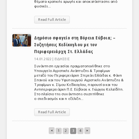
θέματα κρατικής αρωγής και αποκατάστασης από
φυσικές...
Read Full Article
Δημόσιο σφαγείο στη Βόρεια Εύβοια; –
Συζητήσεις Κεδίκογλου με τον
Περιφερειάρχη Στ. Ελλάδας
14.01.2022 |
ΕΙΔΗΣΕΙΣ
Συνάντηση εργασίας πραγματοποιήθηκε στο
Υπουργείο Αγροτικής Ανάπτυξης & Τροφίμων
μεταξύ του Περιφερειάρχη Στερεάς Ελλάδας κ. Φάνη
Σπανού και του Υφυπουργού Αγροτικής Ανάπτυξης &
Τροφίμων κ. Σίμου Κεδίκογλου, παρουσία και του
Αντιπεριφερειάρχη Π.Ε. Εύβοιας κ. Γιώργου Κελαϊδίτη.
Στο πλαίσιο της συνάντησης συζητήθηκε
ο σχεδιασμός και η εξέλιξη...
Read Full Article
◂
1
2
3
4
▸