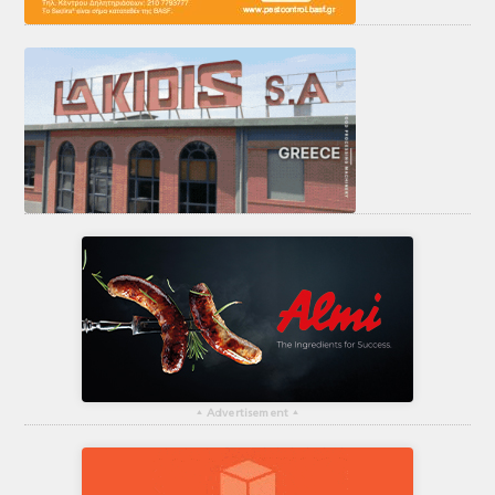
▴
Advertisement
▴