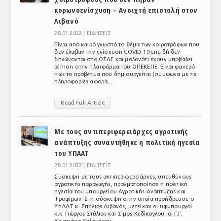
κορωνοενίσχυση – Aνοιχτή επιστολή στον
Λιβανό
28.01.2022 |
ΕΙΔΗΣΕΙΣ
Είναι από καιρό γνωστό το θέμα των χοιροτρόφων που
δεν έλαβαν την ενίσχυση COVID-19 επειδή δεν
δηλώνονται στο ΟΣΔΕ και μολονότι έχουν υποβάλει
αίτηση στην πλατφόρμα του ΟΠΕΚΕΠΕ. Είναι φανερό
πως το πρόβλημα που δημιουργείται (σύμφωνα με τις
πληροφορίες αφορά...
Read Full Article
Με τους αντιπεριφερειάρχες αγροτικής
ανάπτυξης συναντήθηκε η πολιτική ηγεσία
του ΥΠΑΑΤ
28.01.2022 |
ΕΙΔΗΣΕΙΣ
Σύσκεψη με τους αντιπεριφερειάρχες, υπευθύνους
αγροτικής παραγωγής, πραγματοποίησε η πολιτική
ηγεσία του υπουργείου Αγροτικής Ανάπτυξης και
Τροφίμων. Στη σύσκεψη στην οποία προήδρευσε ο
ΥπΑΑΤ κ. Σπήλιος Λιβανός, μετείχαν οι υφυπουργοί
κ.κ. Γιώργος Στύλιος και Σίμος Κεδίκογλου, οι Γ.Γ.