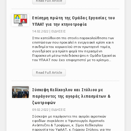
Read Full Article
ΑΝΑΛΥΣΕΙΣ
Επίσημη πρώτη της Ομάδας Εργασίας του
ΕΜΠΟΡΙΚΟΣ ΚΑΤΑΛΟΓΟΣ
ΥΠΑΑΤ για την κτηνοτροφία
14.02.2022 |
ΕΙΔΗΣΕΙΣ
ΠΑΡΑΓΩΓΗ & ΕΜΠΟΡΙΑ
Στην κατεύθυνση της στενής παρακολούθησης των
επιπτώσεων που προκαλεί η ενεργειακή κρίση και η
ΣΦΑΓΕΙΑ
πανδημία του κορωνοϊού στον πρωτογενή τομέα,
συνεδρίασε για πρώτη φορά την περασμένη
ΠΡΩΤΕΣ ΥΛΕΣ
Παρασκευή μέσω τηλεδιάσκεψης η Ομάδα Εργασίας
του ΥΠΑΑΤ που έχει επιφορτιστεί με το κρίσιμο...
ΕΞΟΠΛΙΣΜΟΣ
Read Full Article
ΥΠΗΡΕΣΙΕΣ
Σύσκεψη Κεδίκογλου και Στύλιου με
ΕΜΠΟΡΙΚΟΙ ΑΝΤΙΠΡΟΣΩΠΟΙ
παράγοντες της αγοράς λιπασμάτων &
ζωοτροφών
ΝΟΜΟΘΕΣΙΑ
09.02.2022 |
ΕΙΔΗΣΕΙΣ
ΕΛΛΗΝΙΚΗ ΝΟΜΟΘΕΣΙΑ
Σύσκεψη με παράγοντες της αγοράς αγροτικών
εφοδίων συγκάλεσε ο Υφυπουργός Αγροτικής
ΕΥΡΩΠΑΪΚΗ ΝΟΜΟΘΕΣΙΑ
Ανάπτυξης & Τροφίμων, κ. Σίμος Κεδίκογλου
παρουσία του ΥφΑΑΤ, κ. Γιώργου Στύλιου, για την