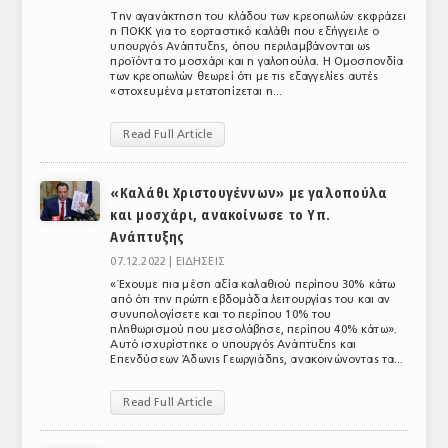
Την αγανάκτηση του κλάδου των κρεοπωλών εκφράζει
η ΠΟΚΚ για το εορταστικό καλάθι που εξήγγειλε ο
υπουργός Ανάπτυξης, όπου περιλαμβάνονται ως
προϊόντα το μοσχάρι και η γαλοπούλα. Η Ομοσπονδία
των κρεοπωλών θεωρεί ότι με τις εξαγγελίες αυτές
«στοχευμένα μετατοπίζεται η...
Read Full Article
«Kαλάθι Χριστουγέννων» με γαλοπούλα
και μοσχάρι, ανακοίνωσε το Υπ.
Ανάπτυξης
07.12.2022 |
ΕΙΔΗΣΕΙΣ
«Έχουμε πια μέση αξία καλαθιού περίπου 30% κάτω
από ότι την πρώτη εβδομάδα λειτουργίας του και αν
συνυπολογίσετε και το περίπου 10% του
πληθωρισμού που μεσολάβησε, περίπου 40% κάτω».
Αυτό ισχυρίστηκε ο υπουργός Ανάπτυξης και
Επενδύσεων Άδωνις Γεωργιάδης, ανακοινώνοντας τα...
Read Full Article