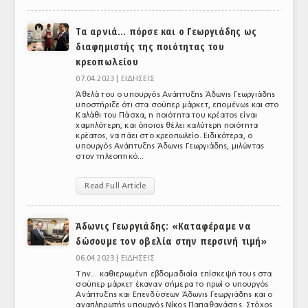
ΑΝΑΛΥΣΕΙΣ
Τα αρνιά… πόρσε και ο Γεωργιάδης ως
διαφημιστής της ποιότητας του
ΕΜΠΟΡΙΚΟΣ ΚΑΤΑΛΟΓΟΣ
κρεοπωλείου
ΠΑΡΑΓΩΓΗ & ΕΜΠΟΡΙΑ
07.04.2023 |
ΕΙΔΗΣΕΙΣ
Άθελά του ο υπουργός Ανάπτυξης Άδωνις Γεωργιάδης
ΣΦΑΓΕΙΑ
υποστήριξε ότι στα σούπερ μάρκετ, επομένως και στο
Καλάθι του Πάσχα, η ποιότητα του κρέατος είναι
χαμηλότερη, και όποιος θέλει καλύτερη ποιότητα
ΠΡΩΤΕΣ ΥΛΕΣ
κρέατος, να πάει στο κρεοπωλείο. Ειδικότερα, ο
υπουργός Ανάπτυξης Άδωνις Γεωργιάδης, μιλώντας
στον τηλεοπτικό...
ΕΞΟΠΛΙΣΜΟΣ
ΥΠΗΡΕΣΙΕΣ
Read Full Article
ΕΜΠΟΡΙΚΟΙ ΑΝΤΙΠΡΟΣΩΠΟΙ
Άδωνις Γεωργιάδης: «Καταφέραμε να
δώσουμε τον οβελία στην περσινή τιμή»
ΝΟΜΟΘΕΣΙΑ
06.04.2023 |
ΕΙΔΗΣΕΙΣ
ΕΛΛΗΝΙΚΗ ΝΟΜΟΘΕΣΙΑ
Την... καθιερωμένη εβδομαδιαία επίσκεψή τους στα
σούπερ μάρκετ έκαναν σήμερα το πρωί ο υπουργός
ΕΥΡΩΠΑΪΚΗ ΝΟΜΟΘΕΣΙΑ
Ανάπτυξης και Επενδύσεων Άδωνις Γεωργιάδης και ο
αναπληρωτής υπουργός Νίκος Παπαθανάσης. Στόχος