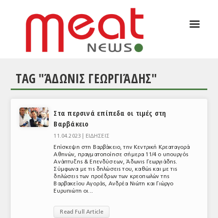
☰
ΑΡΘΡΟΓΡΑΦΙΑ
ΕΛΛΑΔΑ
TAG "ΆΔΩΝΙΣ ΓΕΩΡΓΙΆΔΗΣ"
ΕΙΔΗΣΕΙΣ
ΣΥΝΕΝΤΕΥΞΕΙΣ
Στα περσινά επίπεδα οι τιμές στη
ΘΕΜΑΤΑ
Βαρβάκειο
ΑΝΑΛΥΣΕΙΣ
11.04.2023 |
ΕΙΔΗΣΕΙΣ
Επίσκεψη στη Βαρβάκειο, την Κεντρική Κρεαταγορά
ΚΟΣΜΟΣ
Αθηνών, πραγματοποίησε σήμερα 11/4 ο υπουργός
Ανάπτυξης & Επενδύσεων, Άδωνις Γεωργιάδης.
Σύμφωνα με τις δηλώσεις του, καθώς και με τις
ΕΙΔΗΣΕΙΣ
δηλώσεις των προέδρων των κρεοπωλών της
Βαρβακείου Αγοράς, Ανδρέα Νιώτη και Γιώργο
Ευρυπιώτη οι...
ΕΥΡΩΠΑΪΚΕΣ ΑΠΟΦΑΣΕΙΣ
Read Full Article
ΘΕΜΑΤΑ