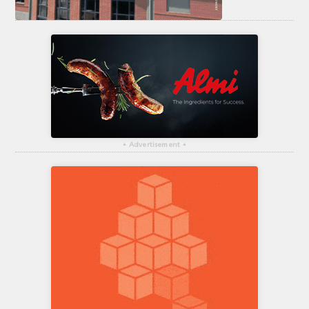
▴
Advertisement
▴