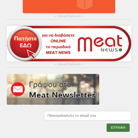
▴
Advertisement
▴
▴
Advertisement
▴