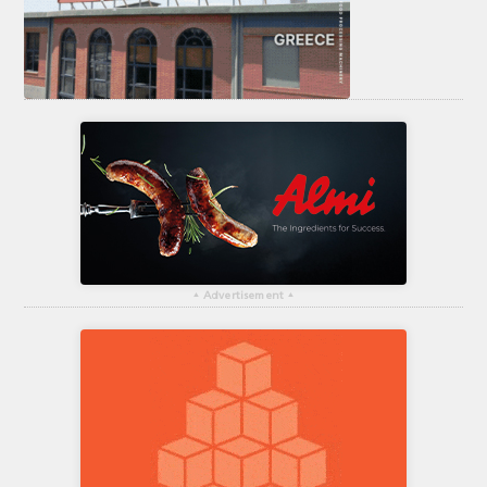
▴
Advertisement
▴