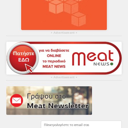
▴
Advertisement
▴
▴
Advertisement
▴