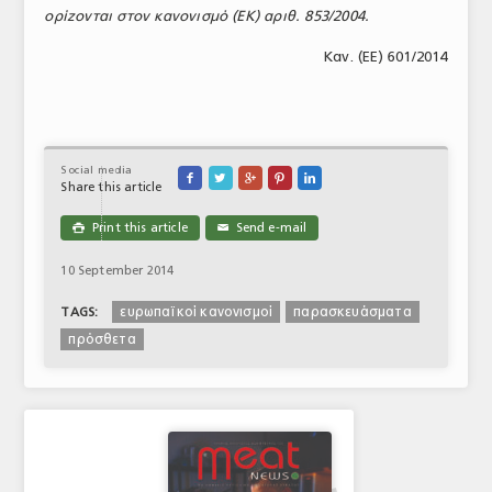
ορίζονται στον κανονισμό (ΕΚ) αριθ. 853/2004.
Καν. (ΕΕ) 601/2014
Social media





Share this article
Print this article
Send e-mail

✉
10 September 2014
ευρωπαϊκοί κανονισμοί
παρασκευάσματα
TAGS:
πρόσθετα