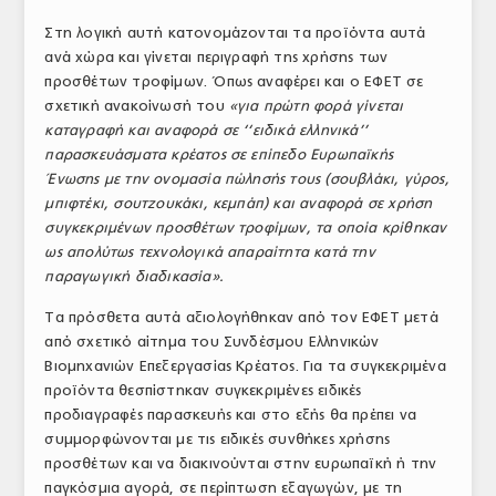
Στη λογική αυτή κατονομάζονται τα προϊόντα αυτά
ανά χώρα και γίνεται περιγραφή της χρήσης των
προσθέτων τροφίμων. Όπως αναφέρει και ο ΕΦΕΤ σε
σχετική ανακοίνωσή του
«για πρώτη φορά γίνεται
καταγραφή και αναφορά σε ‘‘ειδικά ελληνικά’’
παρασκευάσματα κρέατος σε επίπεδο Ευρωπαϊκής
Ένωσης με την ονομασία πώλησής τους (σουβλάκι, γύρος,
μπιφτέκι, σουτζουκάκι, κεμπάπ) και αναφορά σε χρήση
συγκεκριμένων προσθέτων τροφίμων, τα οποία κρίθηκαν
ως απολύτως τεχνολογικά απαραίτητα κατά την
παραγωγική διαδικασία».
Τα πρόσθετα αυτά αξιολογήθηκαν από τον ΕΦΕΤ μετά
από σχετικό αίτημα του Συνδέσμου Ελληνικών
Βιομηχανιών Επεξεργασίας Κρέατος. Για τα συγκεκριμένα
προϊόντα θεσπίστηκαν συγκεκριμένες ειδικές
προδιαγραφές παρασκευής και στο εξής θα πρέπει να
συμμορφώνονται με τις ειδικές συνθήκες χρήσης
προσθέτων και να διακινούνται στην ευρωπαϊκή ή την
παγκόσμια αγορά, σε περίπτωση εξαγωγών, με τη