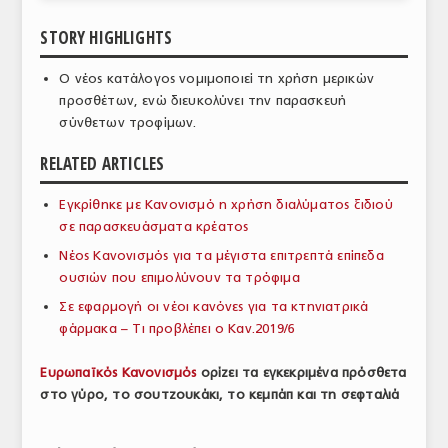
ΑΝΑΛΥΣΕΙΣ
STORY HIGHLIGHTS
ΕΜΠΟΡΙΚΟΣ ΚΑΤΑΛΟΓΟΣ
O νέος κατάλογος νομιμοποιεί τη χρήση μερικών
προσθέτων, ενώ διευκολύνει την παρασκευή
ΠΑΡΑΓΩΓΗ & ΕΜΠΟΡΙΑ
σύνθετων τροφίμων.
ΣΦΑΓΕΙΑ
RELATED ARTICLES
ΠΡΩΤΕΣ ΥΛΕΣ
Εγκρίθηκε με Κανονισμό η χρήση διαλύματος ξιδιού
σε παρασκευάσματα κρέατος
ΕΞΟΠΛΙΣΜΟΣ
Νέος Κανονισμός για τα μέγιστα επιτρεπτά επίπεδα
ΥΠΗΡΕΣΙΕΣ
ουσιών που επιμολύνουν τα τρόφιμα
Σε εφαρμογή οι νέοι κανόνες για τα κτηνιατρικά
ΕΜΠΟΡΙΚΟΙ ΑΝΤΙΠΡΟΣΩΠΟΙ
φάρμακα – Τι προβλέπει ο Καν.2019/6
ΝΟΜΟΘΕΣΙΑ
Ευρωπαϊκός Κανονισμός
ορίζει τα εγκεκριμένα πρόσθετα
ΕΛΛΗΝΙΚΗ ΝΟΜΟΘΕΣΙΑ
στο γύρο, το σουτζουκάκι, το κεμπάπ και τη σεφταλιά
ΕΥΡΩΠΑΪΚΗ ΝΟΜΟΘΕΣΙΑ