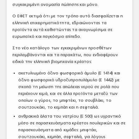
συγκεκριμένη ονομασία πώλησης και μόνο.
Ο ΕΦΕΤ εκτιμά ότι με τον τρόπο αυτό διασφαλίζεται η
ελληνική επιχειρηματικότητα, εδραιώνοντας τα
προϊόντα αυτά καθιστώντας τα αναγνωρίσιμα σε
ευρωπαϊκό και παγκόσμιο επίπεδο.
Στο νέο κατάλογο των εγκεκριμένων προσθέτων
περιλαμβάνονται και τα παρακάτω, που ενδιαφέρουν
ειδικά την ελληνική βιομηχανία κρέατος:
ακετυλιωμένο όξινο φωσφορικό άμυλο (Ε 1414) και
όξινο φωσφορικό υδροξυπροπυλάμυλο (Ε 1442) με
σκοπό τη μείωση της απώλειας νερού σε ρολά που
περιέχουν κιμά, και σε άλλα προϊόντα μεταξύ των
οποίων ο γύρος, το μπιφτέκι, το σουβλάκι, το
σουτζουκάκι, το κεμπάπ και η σεφταλιά.
ανθρακικά άλατα του νατρίου (Ε 500) ως υγραντικό
μέσο σε παρασκευάσματα κρέατος πουλερικών και σε
παρασκευάσματα από κιμάδες: μπιφτέκι,
σουτζουκάκι, κεμπάπ, σεφταλιά, για λόγους