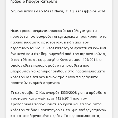
Γράφει ο Γιώργος Κατερίνης
ΤΟ ΠΕΡΙΟΔΙΚΟ
Δημοσιεύτηκε στο Meat News, τ. 19, Σεπτέμβριος 2014
Profile
ΑΡΧΕΙΟ ΤΕΥΧΩΝ
Νέος τροποποιημένος ενωσιακός κατάλογος για τα
πρόσθετα που θεωρούνται εγκεκριμένα προς χρήση στα
ΣΥΝΕΔΡΙΟ ΚΡΕΑΤΟΣ
παρασκευάσματα κρέατος ισχύει ήδη από τον
περασμένο Ιούνιο. Ο νέος κατάλογος έρχεται να καλύψει
ένα κενό που είχε δημιουργηθεί από τον περσινό Ιούνιο,
όταν τέθηκε σε εφαρμογή ο Κανονισμός 1129/2011, ο
οποίος έθετε περιορισμούς στα πρόσθετα που
μπορούσαν να χρησιμοποιηθούν στα παρασκευάσματα
κρέατος. Με ένα νέο Κανονισμό πλέον τα πράγματα
αποκτούν «νομική σαφήνεια».
Τι είχε συμβεί. Ο Κανονισμός 1333/2008 για τα πρόσθετα
τροφίμων και ο νεώτερος 1129/2011 που τον
τροποποίησε ταξινομούσε το κρέας και τα προϊόντα
κρέατος σε δυο υποκατηγορίες: το «μη επεξεργασμένο»
και το «επεξεργασμένο» κρέας. Τα παρασκευάσματα,