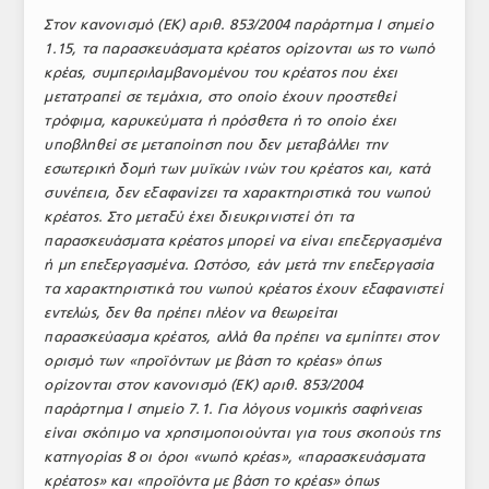
Στον κανονισμό (ΕΚ) αριθ. 853/2004 παράρτημα I σημείο
1.15, τα παρασκευάσματα κρέατος ορίζονται ως το νωπό
κρέας, συμπεριλαμβανομένου του κρέατος που έχει
μετατραπεί σε τεμάχια, στο οποίο έχουν προστεθεί
τρόφιμα, καρυκεύματα ή πρόσθετα ή το οποίο έχει
υποβληθεί σε μεταποίηση που δεν μεταβάλλει την
εσωτερική δομή των μυϊκών ινών του κρέατος και, κατά
συνέπεια, δεν εξαφανίζει τα χαρακτηριστικά του νωπού
κρέατος. Στο μεταξύ έχει διευκρινιστεί ότι τα
παρασκευάσματα κρέατος μπορεί να είναι επεξεργασμένα
ή μη επεξεργασμένα. Ωστόσο, εάν μετά την επεξεργασία
τα χαρακτηριστικά του νωπού κρέατος έχουν εξαφανιστεί
εντελώς, δεν θα πρέπει πλέον να θεωρείται
παρασκεύασμα κρέατος, αλλά θα πρέπει να εμπίπτει στον
ορισμό των «προϊόντων με βάση το κρέας» όπως
ορίζονται στον κανονισμό (ΕΚ) αριθ. 853/2004
παράρτημα I σημείο 7.1. Για λόγους νομικής σαφήνειας
είναι σκόπιμο να χρησιμοποιούνται για τους σκοπούς της
κατηγορίας 8 οι όροι «νωπό κρέας», «παρασκευάσματα
κρέατος» και «προϊόντα με βάση το κρέας» όπως