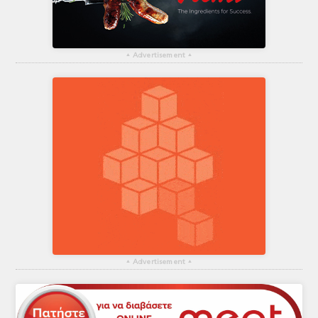
▴
Advertisement
▴
▴
Advertisement
▴