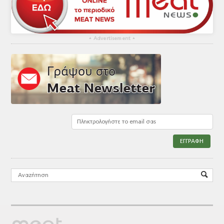
▴
Advertisement
▴