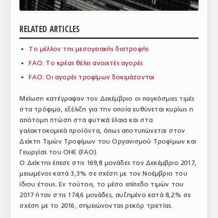
ΑΝΑΛΥΣΕΙΣ
RELATED ARTICLES
ΕΜΠΟΡΙΚΟΣ ΚΑΤΑΛΟΓΟΣ
Το μέλλον της μεσογειακής διατροφής
ΠΑΡΑΓΩΓΗ & ΕΜΠΟΡΙΑ
FAO: Το κρέας θέλει ανοιχτές αγορές
ΣΦΑΓΕΙΑ
FAO: Οι αγορές τροφίμων δοκιμάζονται
ΠΡΩΤΕΣ ΥΛΕΣ
Μείωση κατέγραψαν τον Δεκέμβριο οι παγκόσμιες τιμές
στα τρόφιμα, εξέλιξη για την οποία ευθύνεται κυρίως η
ΕΞΟΠΛΙΣΜΟΣ
απότομη πτώση στα φυτικά έλαια και στα
γαλακτοκομικά προϊόντα, όπως αποτυπώνεται στον
ΥΠΗΡΕΣΙΕΣ
Δείκτη Τιμών Τροφίμων του Οργανισμού Τροφίμων και
ΕΜΠΟΡΙΚΟΙ ΑΝΤΙΠΡΟΣΩΠΟΙ
Γεωργίας του ΟΗΕ (FAO).
Ο Δείκτης έπεσε στις 169,8 μονάδες τον Δεκέμβριο 2017,
ΝΟΜΟΘΕΣΙΑ
μειωμένος κατά 3,3% σε σχέση με τον Νοέμβριο του
ίδιου έτους. Εν τούτοις, το μέσο επίπεδο τιμών του
ΕΛΛΗΝΙΚΗ ΝΟΜΟΘΕΣΙΑ
2017 ήταν στις 174,6 μονάδες, αυξημένο κατά 8,2% σε
σχέση με το 2016, σημειώνοντας ρεκόρ τριετίας.
ΕΥΡΩΠΑΪΚΗ ΝΟΜΟΘΕΣΙΑ