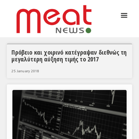
☰
ΑΡΘΡΟΓΡΑΦΙΑ
ΕΛΛΑΔΑ
ΕΙΔΗΣΕΙΣ
Πρόβειο και χοιρινό κατέγραψαν διεθνώς τη
μεγαλύτερη αύξηση τιμής το 2017
ΣΥΝΕΝΤΕΥΞΕΙΣ
25 January 2018
ΘΕΜΑΤΑ
ΑΝΑΛΥΣΕΙΣ
ΚΟΣΜΟΣ
ΕΙΔΗΣΕΙΣ
ΕΥΡΩΠΑΪΚΕΣ ΑΠΟΦΑΣΕΙΣ
ΘΕΜΑΤΑ