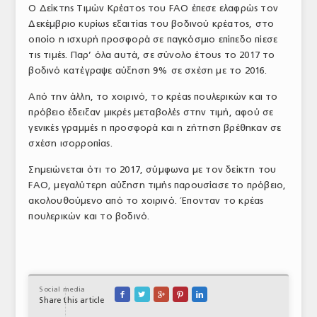
Ο Δείκτης Τιμών Κρέατος του FAO έπεσε ελαφρώς τον
ΤΟ ΠΕΡΙΟΔΙΚΟ
Δεκέμβριο κυρίως εξαιτίας του βοδινού κρέατος, στο
οποίο η ισχυρή προσφορά σε παγκόσμιο επίπεδο πίεσε
Profile
τις τιμές. Παρ’ όλα αυτά, σε σύνολο έτους το 2017 το
βοδινό κατέγραψε αύξηση 9% σε σχέση με το 2016.
ΑΡΧΕΙΟ ΤΕΥΧΩΝ
Από την άλλη, το χοιρινό, το κρέας πουλερικών και το
ΣΥΝΕΔΡΙΟ ΚΡΕΑΤΟΣ
πρόβειο έδειξαν μικρές μεταβολές στην τιμή, αφού σε
γενικές γραμμές η προσφορά και η ζήτηση βρέθηκαν σε
σχέση ισορροπίας.
Σημειώνεται ότι το 2017, σύμφωνα με τον δείκτη του
FAO, μεγαλύτερη αύξηση τιμής παρουσίασε το πρόβειο,
ακολουθούμενο από το χοιρινό. Έπονταν το κρέας
πουλερικών και το βοδινό.
Social media





Share this article