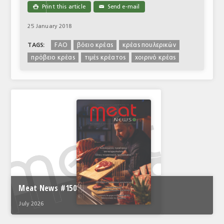
Print this article
Send e-mail

✉
25 January 2018
FAO
βόειο κρέας
κρέας πουλερικών
TAGS:
πρόβειο κρέας
τιμές κρέατος
χοιρινό κρέας
Meat News #150
July 2026