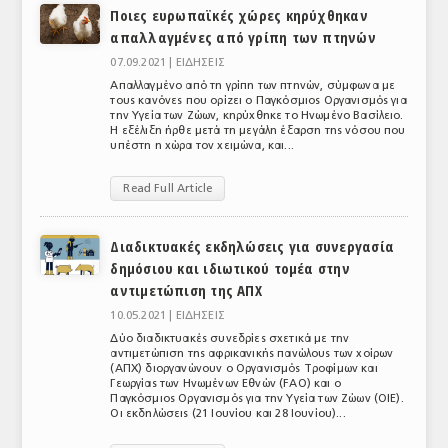
Ποιες ευρωπαϊκές χώρες κηρύχθηκαν
ΑΝΑΛΥΣΕΙΣ
απαλλαγμένες από γρίπη των πτηνών
07.09.2021 |
ΕΙΔΗΣΕΙΣ
ΕΜΠΟΡΙΚΟΣ ΚΑΤΑΛΟΓΟΣ
Απαλλαγμένο από τη γρίπη των πτηνών, σύμφωνα με
τους κανόνες που ορίζει ο Παγκόσμιος Οργανισμός για
ΠΑΡΑΓΩΓΗ & ΕΜΠΟΡΙΑ
την Υγεία των Ζώων, κηρύχθηκε το Ηνωμένο Βασίλειο.
Η εξέλιξη ήρθε μετά τη μεγάλη έξαρση της νόσου που
υπέστη η χώρα τον χειμώνα, και...
ΣΦΑΓΕΙΑ
ΠΡΩΤΕΣ ΥΛΕΣ
Read Full Article
ΕΞΟΠΛΙΣΜΟΣ
Διαδικτυακές εκδηλώσεις για συνεργασία
δημόσιου και ιδιωτικού τομέα στην
ΥΠΗΡΕΣΙΕΣ
αντιμετώπιση της ΑΠΧ
ΕΜΠΟΡΙΚΟΙ ΑΝΤΙΠΡΟΣΩΠΟΙ
10.05.2021 |
ΕΙΔΗΣΕΙΣ
Δύο διαδικτυακές συνεδρίες σχετικά με την
ΝΟΜΟΘΕΣΙΑ
αντιμετώπιση της αφρικανικής πανώλους των χοίρων
(ΑΠΧ) διοργανώνουν ο Οργανισμός Τροφίμων και
Γεωργίας των Ηνωμένων Εθνών (FAO) και ο
ΕΛΛΗΝΙΚΗ ΝΟΜΟΘΕΣΙΑ
Παγκόσμιος Οργανισμός για την Υγεία των Ζώων (OIE).
Οι εκδηλώσεις (21 Ιουνίου και 28 Ιουνίου)...
ΕΥΡΩΠΑΪΚΗ ΝΟΜΟΘΕΣΙΑ