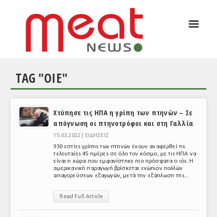
☰
ΑΡΘΡΟΓΡΑΦΙΑ
ΕΛΛΑΔΑ
TAG "OIE"
ΕΙΔΗΣΕΙΣ
ΣΥΝΕΝΤΕΥΞΕΙΣ
Χτύπησε τις ΗΠΑ η γρίπη των πτηνών – Σε
ΘΕΜΑΤΑ
απόγνωση οι πτηνοτρόφοι και στη Γαλλία
ΑΝΑΛΥΣΕΙΣ
15.03.2022 |
ΕΙΔΗΣΕΙΣ
930 εστίες γρίπης των πτηνών έχουν αναφερθεί τις
ΚΟΣΜΟΣ
τελευταίες 45 ημέρες σε όλο τον κόσμο, με τις ΗΠΑ να
είναι η χώρα που εμφανίστηκε πιο πρόσφατα ο ιός. Η
αμερικανική παραγωγή βρίσκεται ενώπιον πολλών
ΕΙΔΗΣΕΙΣ
απαγορεύσεων εξαγωγών, μετά την εξάπλωση της...
ΕΥΡΩΠΑΪΚΕΣ ΑΠΟΦΑΣΕΙΣ
Read Full Article
ΘΕΜΑΤΑ