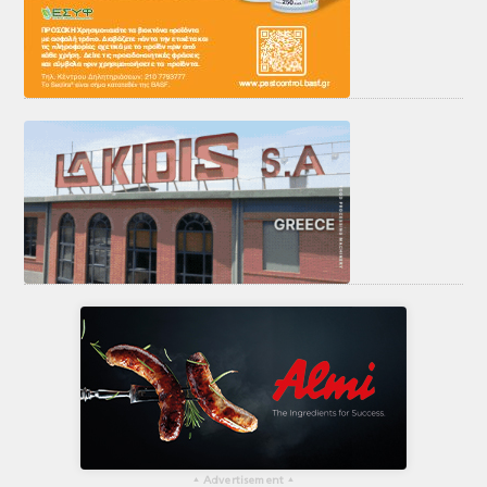
▴
Advertisement
▴