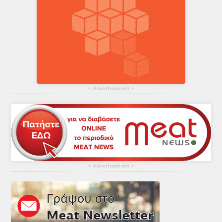
▴
Advertisement
▴
▴
Advertisement
▴