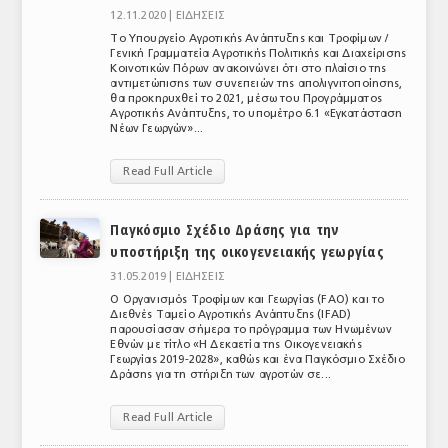
12.11.2020 |
ΕΙΔΗΣΕΙΣ
Το Υπουργείο Αγροτικής Ανάπτυξης και Τροφίμων /
Γενική Γραμματεία Αγροτικής Πολιτικής και Διαχείρισης
Κοινοτικών Πόρων ανακοινώνει ότι στο πλαίσιο της
αντιμετώπισης των συνεπειών της απολιγνιτοποίησης,
θα προκηρυχθεί το 2021, μέσω του Προγράμματος
Αγροτικής Ανάπτυξης, το υπομέτρο 6.1 «Εγκατάσταση
Νέων Γεωργών»...
Read Full Article
Παγκόσμιο Σχέδιο Δράσης για την
υποστήριξη της οικογενειακής γεωργίας
31.05.2019 |
ΕΙΔΗΣΕΙΣ
Ο Οργανισμός Τροφίμων και Γεωργίας (FAO) και το
Διεθνές Ταμείο Αγροτικής Ανάπτυξης (IFAD)
παρουσίασαν σήμερα το πρόγραμμα των Ηνωμένων
Εθνών με τίτλο «Η Δεκαετία της Οικογενειακής
Γεωργίας 2019-2028», καθώς και ένα Παγκόσμιο Σχέδιο
Δράσης για τη στήριξη των αγροτών σε...
Read Full Article