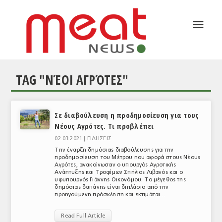
☰
ΑΡΘΡΟΓΡΑΦΙΑ
ΕΛΛΑΔΑ
TAG "ΝΈΟΙ ΑΓΡΌΤΕΣ"
ΕΙΔΗΣΕΙΣ
ΣΥΝΕΝΤΕΥΞΕΙΣ
Σε διαβούλευση η προδημοσίευση για τους
ΘΕΜΑΤΑ
Νέους Αγρότες. Τι προβλέπει
ΑΝΑΛΥΣΕΙΣ
02.03.2021 |
ΕΙΔΗΣΕΙΣ
Την έναρξη δημόσιας διαβούλευσης για την
ΚΟΣΜΟΣ
προδημοσίευση του Μέτρου που αφορά στους Νέους
Αγρότες, ανακοίνωσαν ο υπουργός Αγροτικής
Ανάπτυξης και Τροφίμων Σπήλιος Λιβανός και ο
ΕΙΔΗΣΕΙΣ
υφυπουργός Γιάννης Οικονόμου. Το μέγεθος της
δημόσιας δαπάνης είναι διπλάσιο από την
προηγούμενη πρόσκληση και εκτιμάται...
ΕΥΡΩΠΑΪΚΕΣ ΑΠΟΦΑΣΕΙΣ
Read Full Article
ΘΕΜΑΤΑ