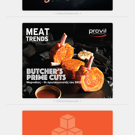
▴
Advertisement
▴
▴
Advertisement
▴