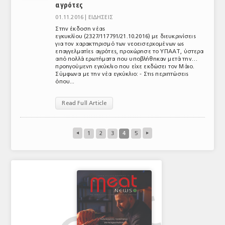
αγρότες
01.11.2016 |
ΕΙΔΗΣΕΙΣ
Στην έκδοση νέας
εγκυκλίου (2327/117791/21.10.2016) με διευκρινίσεις
για τον χαρακτηρισμό των νεοεισερχομένων ως
επαγγελματίες αγρότες, προχώρησε το ΥΠΑΑΤ, ύστερα
από πολλά ερωτήματα που υποβλήθηκαν μετά την…
προηγούμενη εγκύκλιο που είχε εκδώσει τον Μάιο.
Σύμφωνα με την νέα εγκύκλιο: - Στις περιπτώσεις
όπου...
Read Full Article
◂
1
2
3
4
5
▸