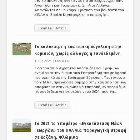
εθνικό απόθεμα, ανακοίνωσε ο υπουργός Αγροτικής
Ανάπτυξης και Τροφίμων κ. Σπήλιος Λιβανός.
ΤΟ ΠΕΡΙΟΔΙΚΟ
Απαντώντας σε Επίκαιρη Ερώτηση του βουλευτή του
ΚΙΝΑΛ κ. Βασίλη Κεγκέρογλου, ο υπουργός...
Profile
Read Full Article
ΑΡΧΕΙΟ ΤΕΥΧΩΝ
ΣΥΝΕΔΡΙΟ ΚΡΕΑΤΟΣ
Το καλοκαίρι η εσωτερική σύγκλιση στην
Κομισιόν, χωρίς αλλαγές η Συνδεδεμένη
19.02.2021 |
ΕΙΔΗΣΕΙΣ
Το Υπουργείο Αγροτικής Ανάπτυξης και Τροφίμων
ενημέρωσε την Ευρωπαϊκή Επιτροπή για την απόφασή
του σχετικά με την Εσωτερική Σύγκλιση. Ταυτόχρονα,
το ΥΠΑΑΤ, προχώρησε σήμερα στην κοινοποίηση των
αποφάσεων στην Ευρωπαϊκή Επιτροπή, αναφορικά με
τις συνδεδεμένες ενισχύσεις του 2021, που θα...
Read Full Article
Το 2021 το Υπομέτρο «Εγκατάσταση Νέων
Γεωργών» του ΠΑΑ για παραγωγική στροφή
σε Κοζάνη, Φλώρινα