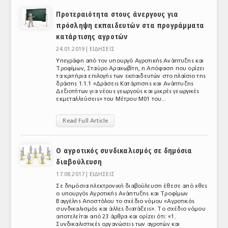
Προτεραιότητα στους άνεργους για
πρόσληψη εκπαιδευτών στα προγράμματα
κατάρτισης αγροτών
24.01.2019 |
ΕΙΔΗΣΕΙΣ
Υπεγράφη από τον υπουργό Αγροτικής Ανάπτυξης και
Τροφίμων, Σταύρο Αραχωβίτη, η Απόφαση που ορίζει
τα κριτήρια επιλογής των εκπαιδευτών στο πλαίσιο της
δράσης 1.1.1 «Δράσεις Κατάρτισης και Ανάπτυξης
Δεξιοτήτων για νέους γεωργούς και μικρές γεωργικές
εκμεταλλεύσεις» του Μέτρου Μ01 του...
Read Full Article
Ο αγροτικός συνδικαλισμός σε δημόσια
διαβούλευση
17.08.2017 |
ΕΙΔΗΣΕΙΣ
Σε δημόσια ηλεκτρονική διαβούλευση έθεσε από χθες
ο υπουργός Αγροτικής Ανάπτυξης και Τροφίμων
Βαγγέλης Αποστόλου το σχέδιο νόμου «Αγροτικός
συνδικαλισμός και άλλες διατάξεις». Το σχέδιο νόμου
αποτελείται από 23 άρθρα και ορίζει ότι: «1.
Συνδικαλιστικές οργανώσεις των αγροτών και