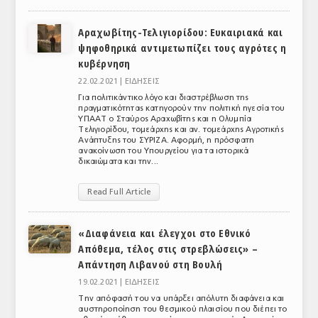
ΑΝΑΛΥΣΕΙΣ
Αραχωβίτης-Τελιγιορίδου: Ευκαιριακά και
ψηφοθηρικά αντιμετωπίζει τους αγρότες η
ΕΜΠΟΡΙΚΟΣ ΚΑΤΑΛΟΓΟΣ
κυβέρνηση
ΠΑΡΑΓΩΓΗ & ΕΜΠΟΡΙΑ
22.02.2021 |
ΕΙΔΗΣΕΙΣ
Για πολιτικάντικο λόγο και διαστρέβλωση της
ΣΦΑΓΕΙΑ
πραγματικότητας κατηγορούν την πολιτική ηγεσία του
ΥΠΑΑΤ ο Σταύρος Αραχωβίτης και η Ολυμπία
Τελιγιορίδου, τομεάρχης και αν. τομεάρχης Αγροτικής
ΠΡΩΤΕΣ ΥΛΕΣ
Ανάπτυξης του ΣΥΡΙΖΑ. Αφορμή, η πρόσφατη
ανακοίνωση του Υπουργείου για τα ιστορικά
δικαιώματα και την...
ΕΞΟΠΛΙΣΜΟΣ
ΥΠΗΡΕΣΙΕΣ
Read Full Article
ΕΜΠΟΡΙΚΟΙ ΑΝΤΙΠΡΟΣΩΠΟΙ
«Διαφάνεια και έλεγχοι στο Εθνικό
Απόθεμα, τέλος στις στρεβλώσεις» –
ΝΟΜΟΘΕΣΙΑ
Απάντηση Λιβανού στη Βουλή
ΕΛΛΗΝΙΚΗ ΝΟΜΟΘΕΣΙΑ
19.02.2021 |
ΕΙΔΗΣΕΙΣ
Την απόφασή του να υπάρξει απόλυτη διαφάνεια και
ΕΥΡΩΠΑΪΚΗ ΝΟΜΟΘΕΣΙΑ
αυστηροποίηση του θεσμικού πλαισίου που διέπει το