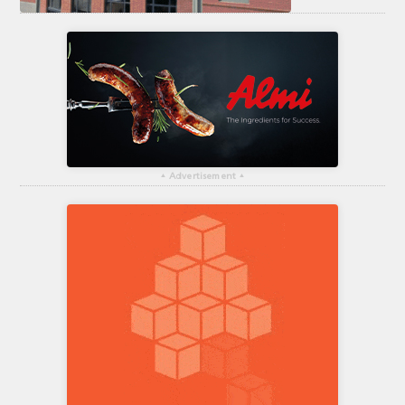
▴
Advertisement
▴