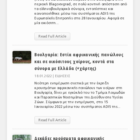
περιοχή Blagoevgrad, σε πολύ κοντινή απόσταση από
τα ελληνοβουλγαρικά σύνορα, εντοπίστηκε και
κοινοποιήθηκε μέσω του συστήματος ADIS της
Ευρωπαϊκής Επιτροπής στις 28 Ιανουαρίου. Αφορά σε
μία οικόσιτη...
Read Full Article
Βουλγαρία: Εστία αφρικανικής πανώλους
και σε οικόσιτους χοίρους, κοντά στα
σύνορα με Ελλάδα (+χάρτης)
18.01.2022 |
ΕΙΔΗΣΕΙΣ
Νεότερη ενημέρωση σχετικά με την έκρηξη
κρουσμάτων αφρικανικής πανώλους των χοίρων στη
Βουλγαρία, δίνει με εγκύκλιό του το Τμήμα Λοιμωδών
και Παρασιτικών Νοσημάτων της Διεύθυνσης Υγείας
Ζώων. Σύμφωνα με την ενημέρωση, στις 15
Ιανουαρίου 2022 μέσω του συστήματος ADIS της...
Read Full Article
Δεκάδες κρούσματα αφρικανικής