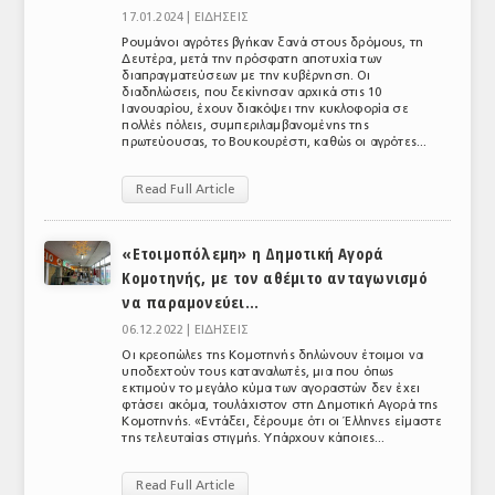
17.01.2024 |
ΕΙΔΗΣΕΙΣ
Ρουμάνοι αγρότες βγήκαν ξανά στους δρόμους, τη
Δευτέρα, μετά την πρόσφατη αποτυχία των
διαπραγματεύσεων με την κυβέρνηση. Οι
διαδηλώσεις, που ξεκίνησαν αρχικά στις 10
Ιανουαρίου, έχουν διακόψει την κυκλοφορία σε
πολλές πόλεις, συμπεριλαμβανομένης της
πρωτεύουσας, το Βουκουρέστι, καθώς οι αγρότες...
Read Full Article
«Ετοιμοπόλεμη» η Δημοτική Αγορά
Κομοτηνής, με τον αθέμιτο ανταγωνισμό
να παραμονεύει…
06.12.2022 |
ΕΙΔΗΣΕΙΣ
Oι κρεοπώλες της Κομοτηνής δηλώνουν έτοιμοι να
υποδεχτούν τους καταναλωτές, μια που όπως
εκτιμούν το μεγάλο κύμα των αγοραστών δεν έχει
φτάσει ακόμα, τουλάχιστον στη Δημοτική Αγορά της
Κομοτηνής. «Εντάξει, ξέρουμε ότι οι Έλληνες είμαστε
της τελευταίας στιγμής. Υπάρχουν κάποιες...
Read Full Article