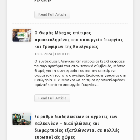
πλήρως τη...
ΤΟ ΠΕΡΙΟΔΙΚΟ
Read Full Article
Profile
ΑΡΧΕΙΟ ΤΕΥΧΩΝ
Ο Θωμάς Μόσχος επίτιμος
προσκεκλημένος στο υπουργείο Γεωργίας
ΣΥΝΕΔΡΙΟ ΚΡΕΑΤΟΣ
και Τροφίμων της Βουλγαρίας
18.06.2024 |
ΕΙΔΗΣΕΙΣ
Ο Σύνδεσμος Ελληνικής Κτηνοτροφίας (ΣΕΚ) εκφράζει
τα συγχαρητήριά του στον τεχνικό σύμβουλο, Μόσχο
Θωμά, για τη συνεργασία του και την επικείμενη
συμμετοχή του στο συνέδριο βιολογικής γεωργίας στη
Βουλγαρία. Ο κ. Μόσχος ως επίτιμος προσκεκλημένος
ομιλητής από το υπουργείο Γεωργίας...
Read Full Article
Σε ρυθμό διαδηλώσεων οι αγρότες των
Βαλκανίων – Διαδηλώσεις και
διαμαρτυρίες εξαπλώνονται σε πολλές
ευρωπαϊκές χώρες