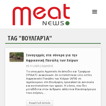
☰
ΑΡΘΡΟΓΡΑΦΙΑ
ΕΛΛΑΔΑ
TAG "ΒΟΥΛΓΑΡΊΑ"
ΕΙΔΗΣΕΙΣ
ΣΥΝΕΝΤΕΥΞΕΙΣ
Συναγερμός στα σύνορα για την
ΘΕΜΑΤΑ
Αφρικανική Πανώλη των Χοίρων
ΑΝΑΛΥΣΕΙΣ
05.11.2025 |
ΕΙΔΗΣΕΙΣ
Το υπουργείο Αγροτικής Ανάπτυξης και Τροφίμων
ΚΟΣΜΟΣ
(ΥΠΑΑΤ) ανακοίνωσε ότι εντοπίστηκαν νέες εστίες
Αφρικανικής Πανώλης των Χοίρων (ΑΠΧ) σε
αγριόχοιρους στη Βουλγαρία, προκαλώντας ανησυχία
ΕΙΔΗΣΕΙΣ
και κινητοποίηση των αρχών. Η νόσος, που δεν
μεταδίδεται στον άνθρωπο αλλά είναι θανατηφόρα για
τους χοίρους,...
ΕΥΡΩΠΑΪΚΕΣ ΑΠΟΦΑΣΕΙΣ
Read Full Article
ΘΕΜΑΤΑ