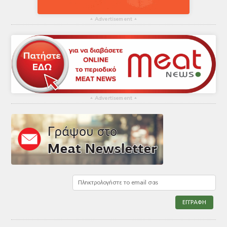
▴
Advertisement
▴
▴
Advertisement
▴