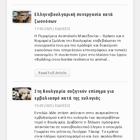
ΑΝΑΛΥΣΕΙΣ
Ελληνοβουλγαρική συνεργασία κατά
ζωονόσων
ΕΜΠΟΡΙΚΟΣ ΚΑΤΑΛΟΓΟΣ
17.09.2025 |
ΕΙΔΗΣΕΙΣ
ΠΑΡΑΓΩΓΗ & ΕΜΠΟΡΙΑ
Η Περιφέρεια Ανατολικής Μακεδονίας – Θράκης και η
Νομαρχία Σμόλιαν της Βουλγαρίας επιβεβαίωσαν τη
συνεργασία τους για την πρόληψη και διαχείριση
ΣΦΑΓΕΙΑ
ζωονόσων που επηρεάζουν κτηνοτρόφους και τοπικές
οικονομίες. Η συνάντηση έγινε στο πλαίσιο του έργου
ΠΡΩΤΕΣ ΥΛΕΣ
«Building cross-border resilience to animal...
ΕΞΟΠΛΙΣΜΟΣ
Read Full Article
ΥΠΗΡΕΣΙΕΣ
Στη Βουλγαρία συζητούν επίσημα για
ΕΜΠΟΡΙΚΟΙ ΑΝΤΙΠΡΟΣΩΠΟΙ
εμβολιασμό κατά της ευλογιάς
15.09.2025 |
ΕΙΔΗΣΕΙΣ
ΝΟΜΟΘΕΣΙΑ
Εντελώς άλλη στάση απέναντι στην αναγκαιότητα
εμβολιασμού κατά της ευλογιάς των αιγοπροβάτων
ΕΛΛΗΝΙΚΗ ΝΟΜΟΘΕΣΙΑ
τηρεί η Βουλγαρία. Διαβάστε τι δήλωσε πρόσφατα
απαντώντας σε κοινοβουλευτικό έλεγχο ο υπουργός
Γεωργίας της γείτονος, Γκεόργκι Τάχοφ: Το κράτος
ΕΥΡΩΠΑΪΚΗ ΝΟΜΟΘΕΣΙΑ
είναι πλήρως προετοιμασμένο και έχει ακολουθήσει