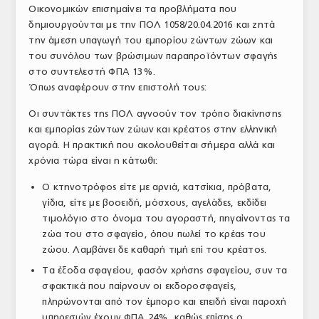
Οικονομικών επισημαίνει τα προβλήματα που
ΤΟ ΠΕΡΙΟΔΙΚΟ
δημιουργούνται με την ΠΟΛ 1058/20.04.2016 και ζητά
την άμεση υπαγωγή του εμπορίου ζώντων ζώων και
Profile
του συνόλου των βρώσιμων παραπροϊόντων σφαγής
στο συντελεστή ΦΠΑ 13%.
ΑΡΧΕΙΟ ΤΕΥΧΩΝ
Όπως αναφέρουν στην επιστολή τους:
ΣΥΝΕΔΡΙΟ ΚΡΕΑΤΟΣ
Οι συντάκτες της ΠΟΛ αγνοούν τον τρόπο διακίνησης
και εμπορίας ζώντων ζώων και κρέατος στην ελληνική
αγορά. Η πρακτική που ακολουθείται σήμερα αλλά και
χρόνια τώρα είναι η κάτωθι:
Ο κτηνοτρόφος είτε με αρνιά, κατσίκια, πρόβατα,
γίδια, είτε με βοοειδή, μόσχους, αγελάδες, εκδίδει
τιμολόγιο στο όνομα του αγοραστή, πηγαίνοντας τα
ζώα του στο σφαγείο, όπου πωλεί το κρέας του
ζώου. Λαμβάνει δε καθαρή τιμή επί του κρέατος.
Τα έξοδα σφαγείου, φασόν χρήσης σφαγείου, συν τα
σφακτικά που παίρνουν οι εκδοροσφαγείς,
πληρώνονται από τον έμπορο και επειδή είναι παροχή
υπηρεσιών έχουν ΦΠΑ 24%, καθώς επίσης ο