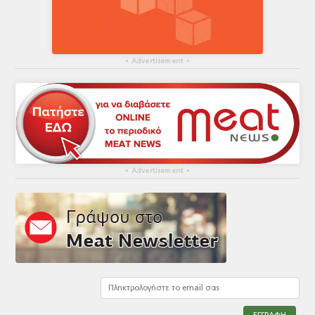
▴
Advertisement
▴
▴
Advertisement
▴