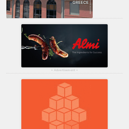
▴
Advertisement
▴