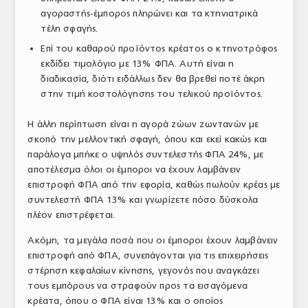
αγοραστής-έμπορος πληρώνει και τα κτηνιατρικά
τέλη σφαγής.
Επί του καθαρού προϊόντος κρέατος ο κτηνοτρόφος
εκδίδει τιμολόγιο με 13% ΦΠΑ. Αυτή είναι η
διαδικασία, διότι ειδάλλως δεν θα βρεθεί ποτέ άκρη
στην τιμή κοστολόγησης του τελικού προϊόντος.
Η άλλη περίπτωση είναι η αγορά ζώων ζωντανών με
σκοπό την μελλοντική σφαγή, όπου και εκεί κακώς και
παράλογα μπήκε ο υψηλός συντελεστής ΦΠΑ 24%, με
αποτέλεσμα όλοι οι έμποροι να έχουν λαμβάνειν
επιστροφή ΦΠΑ από την εφορία, καθώς πωλούν κρέας με
συντελεστή ΦΠΑ 13% και γνωρίζετε πόσο δύσκολα
πλέον επιστρέφεται.
Ακόμη, τα μεγάλα ποσά που οι έμποροι έχουν λαμβάνειν
επιστροφή από ΦΠΑ, συνεπάγονται για τις επιχειρήσεις
στέρηση κεφαλαίων κίνησης, γεγονός που αναγκάζει
τους εμπόρους να στραφούν προς τα εισαγόμενα
κρέατα, όπου ο ΦΠΑ είναι 13% και ο οποίος