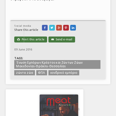
Social media





Share this article
Print this article
Send e-mail

✉
09 June 2016
TAGS:
Ένωση Εμπόρων Κρέατος και Ζώντων Ζώων
Μακεδονίας-Θράκης-Θεσσαλίας
ζώντα ζώα
ΦΠΑ
χονδρικό εμπόριο