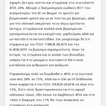
σφαγής (έντερα, κύστες και στομάχια) στο συντελεστή
ΦΠΑ 24%. Μπορεί ο δασμολογικός κωδικός 0511 του
Δασμολογίου της ΕΕ να θεωρεί το προϊόν για
βιομηχανική χρήση και ως εκ τούτου μη βρώσιμο, αλλά
για την ελληνική επικράτεια τα εν λόγω προϊόντα
(έντερα, στομάχια και κοιλιές) είναι βρώσιμα και
χρησιμοποιούνται σε κοκορέτσια, γαρδούμπες αλλά και
ως πατσάς στα πατσατζίδικα. Σας γνωρίζουμε δε ότι
σύμφωνα με την ΠΟΛ 1188/26.08.2015 και τον
Ν.4336/2015 τα βρώσιμα παραπροϊόντα, όπως τα
έντερα, τα στομάχια και οι κοιλιές των βοοειδών,
υπάγονται στο μειωμένο συντελεστή διότι είναι
κατάλληλα για ανθρώπινη κατανάλωση.
Παρακαλούμε πολύ να διορθωθεί ο ΦΠΑ στα ζωντανά
ζώα από 24% σε 13%, αλλά και η όλη αυτή διαδικασία
όπως ανφέρεται στην ΠΟΛ 1058/20.04.2016 να είναι στο
13%, διότι όσοι δραστηριοποιούνται στη σφαγή
ελληνικών ζώων, ήδη έχουν να λαμβάνουν ΦΠΑ και στο
τέλος η διαφορά του 11% θα τους αναγκάσει να
στραφούν στις εισαγωγές.