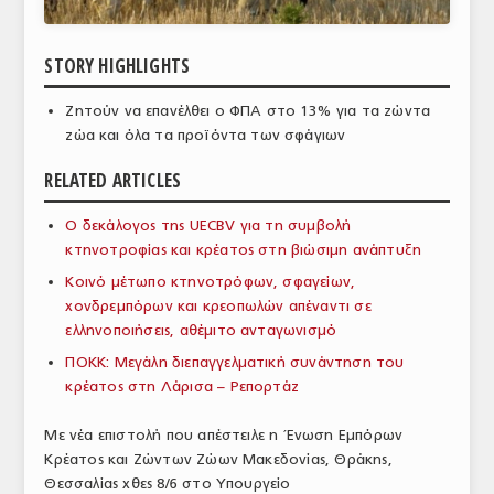
ΑΝΑΛΥΣΕΙΣ
STORY HIGHLIGHTS
ΕΜΠΟΡΙΚΟΣ ΚΑΤΑΛΟΓΟΣ
Ζητούν να επανέλθει ο ΦΠΑ στο 13% για τα ζώντα
ΠΑΡΑΓΩΓΗ & ΕΜΠΟΡΙΑ
ζώα και όλα τα προϊόντα των σφάγιων
ΣΦΑΓΕΙΑ
RELATED ARTICLES
ΠΡΩΤΕΣ ΥΛΕΣ
Ο δεκάλογος της UECBV για τη συμβολή
κτηνοτροφίας και κρέατος στη βιώσιμη ανάπτυξη
ΕΞΟΠΛΙΣΜΟΣ
Κοινό μέτωπο κτηνοτρόφων, σφαγείων,
ΥΠΗΡΕΣΙΕΣ
χονδρεμπόρων και κρεοπωλών απέναντι σε
ελληνοποιήσεις, αθέμιτο ανταγωνισμό
ΕΜΠΟΡΙΚΟΙ ΑΝΤΙΠΡΟΣΩΠΟΙ
ΠΟΚΚ: Μεγάλη διεπαγγελματική συνάντηση του
ΝΟΜΟΘΕΣΙΑ
κρέατος στη Λάρισα – Ρεπορτάζ
ΕΛΛΗΝΙΚΗ ΝΟΜΟΘΕΣΙΑ
Με νέα επιστολή που απέστειλε η Ένωση Εμπόρων
Κρέατος και Ζώντων Ζώων Μακεδονίας, Θράκης,
ΕΥΡΩΠΑΪΚΗ ΝΟΜΟΘΕΣΙΑ
Θεσσαλίας χθες 8/6 στο Υπουργείο