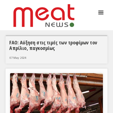
☰
ΑΡΘΡΟΓΡΑΦΙΑ
ΕΛΛΑΔΑ
ΕΙΔΗΣΕΙΣ
FAO: Αύξηση στις τιμές των τροφίμων τον
Απρίλιο, παγκοσμίως
ΣΥΝΕΝΤΕΥΞΕΙΣ
07 May 2024
ΘΕΜΑΤΑ
ΑΝΑΛΥΣΕΙΣ
ΚΟΣΜΟΣ
ΕΙΔΗΣΕΙΣ
ΕΥΡΩΠΑΪΚΕΣ ΑΠΟΦΑΣΕΙΣ
ΘΕΜΑΤΑ