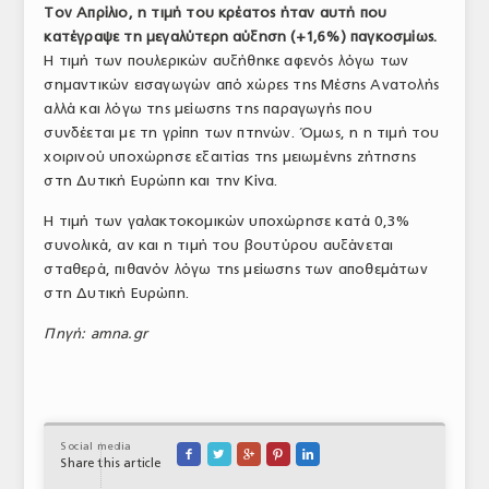
Τον Απρίλιο, η τιμή του κρέατος ήταν αυτή που
ΤΟ ΠΕΡΙΟΔΙΚΟ
κατέγραψε τη μεγαλύτερη αύξηση (+1,6%) παγκοσμίως.
Η τιμή των πουλερικών αυξήθηκε αφενός λόγω των
Profile
σημαντικών εισαγωγών από χώρες της Μέσης Ανατολής
αλλά και λόγω της μείωσης της παραγωγής που
ΑΡΧΕΙΟ ΤΕΥΧΩΝ
συνδέεται με τη γρίπη των πτηνών. Όμως, η η τιμή του
ΣΥΝΕΔΡΙΟ ΚΡΕΑΤΟΣ
χοιρινού υποχώρησε εξαιτίας της μειωμένης ζήτησης
στη Δυτική Ευρώπη και την Κίνα.
Η τιμή των γαλακτοκομικών υποχώρησε κατά 0,3%
συνολικά, αν και η τιμή του βουτύρου αυξάνεται
σταθερά, πιθανόν λόγω της μείωσης των αποθεμάτων
στη Δυτική Ευρώπη.
Πηγή: amna.gr
Social media





Share this article