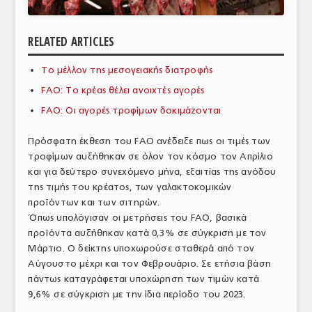
ΑΝΑΛΥΣΕΙΣ
RELATED ARTICLES
ΕΜΠΟΡΙΚΟΣ ΚΑΤΑΛΟΓΟΣ
Το μέλλον της μεσογειακής διατροφής
ΠΑΡΑΓΩΓΗ & ΕΜΠΟΡΙΑ
FAO: Το κρέας θέλει ανοιχτές αγορές
ΣΦΑΓΕΙΑ
FAO: Οι αγορές τροφίμων δοκιμάζονται
ΠΡΩΤΕΣ ΥΛΕΣ
Πρόσφατη έκθεση του FAO ανέδειξε πως οι τιμές των
τροφίμων αυξήθηκαν σε όλον τον κόσμο τον Απρίλιο
ΕΞΟΠΛΙΣΜΟΣ
και για δεύτερο συνεχόμενο μήνα, εξαιτίας της ανόδου
της τιμής του κρέατος, των γαλακτοκομικών
ΥΠΗΡΕΣΙΕΣ
προϊόντων και των σιτηρών.
ΕΜΠΟΡΙΚΟΙ ΑΝΤΙΠΡΟΣΩΠΟΙ
Όπως υπολόγισαν οι μετρήσεις του FAO, βασικά
προϊόντα αυξήθηκαν κατά 0,3% σε σύγκριση με τον
ΝΟΜΟΘΕΣΙΑ
Μάρτιο. Ο δείκτης υποχωρούσε σταθερά από τον
Αύγουστο μέχρι και τον Φεβρουάριο. Σε ετήσια βάση
ΕΛΛΗΝΙΚΗ ΝΟΜΟΘΕΣΙΑ
πάντως καταγράφεται υποχώρηση των τιμών κατά
9,6% σε σύγκριση με την ίδια περίοδο του 2023.
ΕΥΡΩΠΑΪΚΗ ΝΟΜΟΘΕΣΙΑ