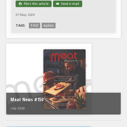
Print this article
Send e-mail

✉
07 May 2024
FAO
κρέας
TAGS:
Meat News #150
July 2026