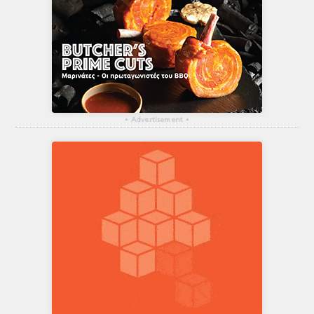
▴
Advertisement
▴