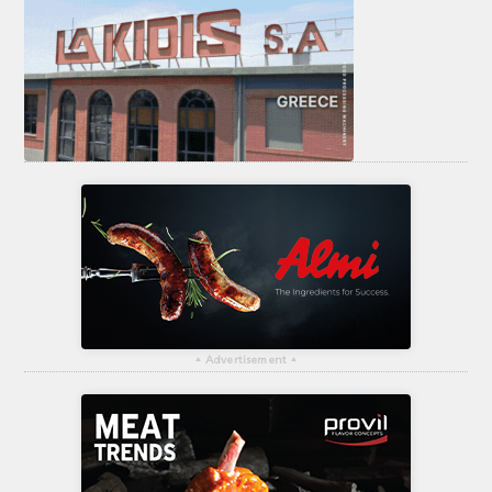
▴
Advertisement
▴