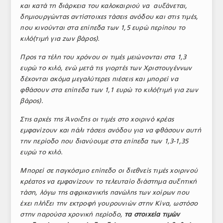
και κατά τη διάρκεια του καλοκαιριού να αυξάνεται,
δημιουργώντας αντίστοιχες τάσεις ανόδου και στις τιμές,
που κινούνται στα επίπεδα των 1,5 ευρώ περίπου το
κιλό(τιμή για ζων βάρος).
Προς τα τέλη του χρόνου οι τιμές μειώνονται στα 1,3
ευρώ το κιλό, ενώ μετά τις γιορτές των Χριστουγέννων
δέχονται ακόμα μεγαλύτερες πιέσεις και μπορεί να
φθάσουν στα επίπεδα των 1,1 ευρώ το κιλό(τιμή για ζων
βάρος).
Στις αρχές της Άνοιξης οι τιμές στο χοιρινό κρέας
εμφανίζουν και πάλι τάσεις ανόδου για να φθάσουν αυτή
την περίοδο που διανύουμε στα επίπεδα των 1,3-1,35
ευρώ το κιλό.
Μπορεί σε παγκόσμιο επίπεδο οι διεθνείς τιμές χοιρινού
κρέατος να εμφανίζουν το τελευταίο διάστημα αυξητική
τάση, λόγω της αφρικανικής πανώλης των χοίρων που
έχει πλήξει την εκτροφή γουρουνιών στην Κίνα, ωστόσο
στην παρούσα χρονική περίοδο,
τα στοιχεία τιμών