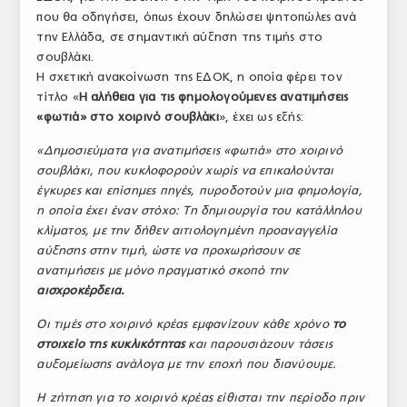
που θα οδηγήσει, όπως έχουν δηλώσει ψητοπώλες ανά
ΤΟ ΠΕΡΙΟΔΙΚΟ
την Ελλάδα, σε σημαντική αύξηση της τιμής στο
Profile
σουβλάκι.
Η σχετική ανακοίνωση της ΕΔΟΚ, η οποία φέρει τον
ΑΡΧΕΙΟ ΤΕΥΧΩΝ
τίτλο «
Η αλήθεια για τις φημολογούμενες ανατιμήσεις
«φωτιά» στο χοιρινό σουβλάκι
», έχει ως εξής:
ΣΥΝΕΔΡΙΟ ΚΡΕΑΤΟΣ
«Δημοσιεύματα για ανατιμήσεις «φωτιά» στο χοιρινό
σουβλάκι, που κυκλοφορούν χωρίς να επικαλούνται
έγκυρες και επίσημες πηγές, πυροδοτούν μια φημολογία,
η οποία έχει έναν στόχο:
T
η δημιουργία του κατάλληλου
κλίματος, με την δήθεν αιτιολογημένη προαναγγελία
αύξησης στην τιμή, ώστε να προχωρήσουν σε
ανατιμήσεις με μόνο πραγματικό σκοπό την
αισχροκέρδεια.
Οι τιμές στο χοιρινό κρέας εμφανίζουν κάθε χρόνο
το
στοιχείο της κυκλικότητας
και παρουσιάζουν τάσεις
αυξομείωσης ανάλογα με την εποχή που διανύουμε.
Η ζήτηση για το χοιρινό κρέας είθισται την περίοδο πριν