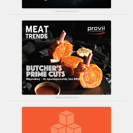
▴
Advertisement
▴
▴
Advertisement
▴