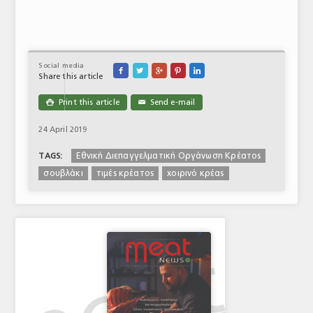
Social media





Share this article
Print this article
Send e-mail

✉
24 April 2019
Εθνική Διεπαγγελματική Οργάνωση Κρέατος
TAGS:
σουβλάκι
τιμές κρέατος
χοιρινό κρέας