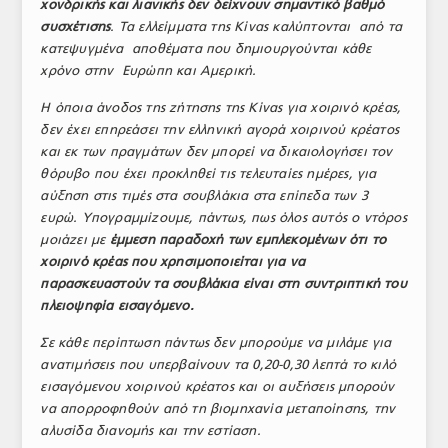
χονδρικής και λιανικής δεν δείχνουν σημαντικό βαθμό
συσχέτισης
. Τα ελλείμματα της Κίνας καλύπτονται από τα
κατεψυγμένα αποθέματα που δημιουργούνται κάθε
χρόνο στην Ευρώπη και Αμερική.
Η όποια άνοδος της ζήτησης της Κίνας για χοιρινό κρέας,
δεν έχει επηρεάσει την ελληνική αγορά χοιρινού κρέατος
και εκ των πραγμάτων δεν μπορεί να δικαιολογήσει τον
θόρυβο που έχει προκληθεί τις τελευταίες ημέρες, για
αύξηση στις τιμές στα σουβλάκια στα επίπεδα των 3
ευρώ. Υπογραμμίζουμε, πάντως, πως όλος αυτός ο ντόρος
μοιάζει με
έμμεση παραδοχή των εμπλεκομένων ότι το
χοιρινό κρέας που χρησιμοποιείται για να
παρασκευαστούν τα σουβλάκια είναι στη συντριπτική του
πλειοψηφία εισαγόμενο.
Σε κάθε περίπτωση πάντως δεν μπορούμε να μιλάμε για
ανατιμήσεις που υπερβαίνουν τα 0,20-0,30 λεπτά το κιλό
εισαγόμενου χοιρινού κρέατος και οι αυξήσεις μπορούν
να απορροφηθούν από τη βιομηχανία μεταποίησης, την
αλυσίδα διανομής και την εστίαση.