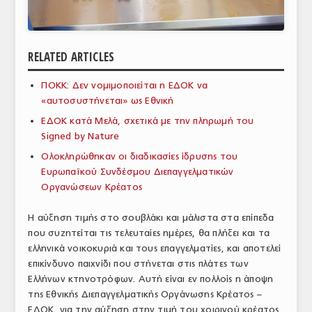
ΑΝΑΛΥΣΕΙΣ
ΕΜΠΟΡΙΚΟΣ ΚΑΤΑΛΟΓΟΣ
RELATED ARTICLES
ΠΑΡΑΓΩΓΗ & ΕΜΠΟΡΙΑ
ΠΟΚΚ: Δεν νομιμοποιείται η ΕΔΟΚ να
«αυτοσυστήνεται» ως Εθνική
ΣΦΑΓΕΙΑ
ΕΔΟΚ κατά Μελά, σχετικά με την πληρωμή του
ΠΡΩΤΕΣ ΥΛΕΣ
Signed by Nature
Ολοκληρώθηκαν οι διαδικασίες ίδρυσης του
ΕΞΟΠΛΙΣΜΟΣ
Ευρωπαϊκού Συνδέσμου Διεπαγγελματικών
Οργανώσεων Κρέατος
ΥΠΗΡΕΣΙΕΣ
ΕΜΠΟΡΙΚΟΙ ΑΝΤΙΠΡΟΣΩΠΟΙ
Η αύξηση τιμής στο σουβλάκι και μάλιστα στα επίπεδα
που συζητείται τις τελευταίες ημέρες, θα πλήξει και τα
ΝΟΜΟΘΕΣΙΑ
ελληνικά νοικοκυριά και τους επαγγελματίες, και αποτελεί
επικίνδυνο παιχνίδι που στήνεται στις πλάτες των
ΕΛΛΗΝΙΚΗ ΝΟΜΟΘΕΣΙΑ
Ελλήνων κτηνοτρόφων. Αυτή είναι εν πολλοίς η άποψη
της Εθνικής Διεπαγγελματικής Οργάνωσης Κρέατος –
ΕΥΡΩΠΑΪΚΗ ΝΟΜΟΘΕΣΙΑ
ΕΔΟΚ, για την αύξηση στην τιμή του χοιρινού κρέατος