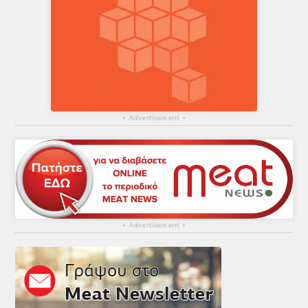
▴
Advertisement
▴
▴
Advertisement
▴