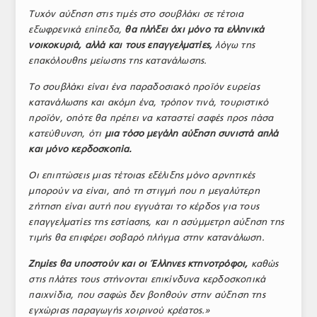
Τυχόν αύξηση στις τιμές στο σουβλάκι σε τέτοια
εξωφρενικά επίπεδα,
θα πλήξει όχι μόνο τα ελληνικά
νοικοκυριά, αλλά και τους επαγγελματίες,
λόγω της
επακόλουθης μείωσης της κατανάλωσης.
Το σουβλάκι είναι ένα παραδοσιακό προϊόν ευρείας
κατανάλωσης και ακόμη ένα, τρόπον τινά, τουριστικό
προϊόν, οπότε θα πρέπει να καταστεί σαφές προς πάσα
κατεύθυνση, ότι
μια τόσο μεγάλη αύξηση συνιστά απλά
και μόνο κερδοσκοπία.
Οι επιπτώσεις μιας τέτοιας εξέλιξης μόνο αρνητικές
μπορούν να είναι, από τη στιγμή που η μεγαλύτερη
ζήτηση είναι αυτή που εγγυάται το κέρδος για τους
επαγγελματίες της εστίασης, και η ασύμμετρη αύξηση της
τιμής θα επιφέρει σοβαρό πλήγμα στην κατανάλωση.
Ζημίες θα υποστούν και οι Έλληνες κτηνοτρόφοι,
καθώς
στις πλάτες τους στήνονται επικίνδυνα κερδοσκοπικά
παιχνίδια, που σαφώς δεν βοηθούν στην αύξηση της
εγχώριας παραγωγής χοιρινού κρέατος.»