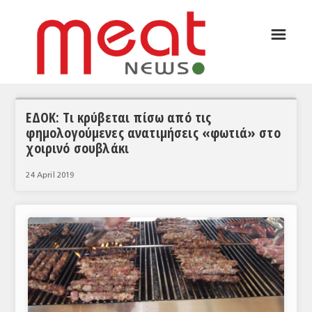
☰
ΑΡΘΡΟΓΡΑΦΙΑ
ΕΛΛΑΔΑ
ΕΙΔΗΣΕΙΣ
ΕΔΟΚ: Τι κρύβεται πίσω από τις
φημολογούμενες ανατιμήσεις «φωτιά» στο
ΣΥΝΕΝΤΕΥΞΕΙΣ
χοιρινό σουβλάκι
ΘΕΜΑΤΑ
24 April 2019
ΑΝΑΛΥΣΕΙΣ
ΚΟΣΜΟΣ
ΕΙΔΗΣΕΙΣ
ΕΥΡΩΠΑΪΚΕΣ ΑΠΟΦΑΣΕΙΣ
ΘΕΜΑΤΑ