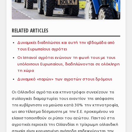
ΑΝΑΛΥΣΕΙΣ
ΕΜΠΟΡΙΚΟΣ ΚΑΤΑΛΟΓΟΣ
RELATED ARTICLES
ΠΑΡΑΓΩΓΗ & ΕΜΠΟΡΙΑ
Δυναμικές διαδηλώσεις και αυτή την εβδομάδα από
ΣΦΑΓΕΙΑ
τους Ευρωπαίους αγρότες
ΠΡΩΤΕΣ ΥΛΕΣ
Οι Ισπανοί αγρότες ενώνουν τη φωνή τους με τους
υπόλοιπους Ευρωπαίους, διαδηλώνοντας σε ολόκληρη
ΕΞΟΠΛΙΣΜΟΣ
τη χώρα
Δυναμικό «παρών» των αγροτών στους δρόμους
ΥΠΗΡΕΣΙΕΣ
ΕΜΠΟΡΙΚΟΙ ΑΝΤΙΠΡΟΣΩΠΟΙ
Οι Ολλανδοί αγρότες και κτηνοτρόφοι συνεχίζουν τις
συλλογικές διαμαρτυρίες τους εναντίον της απόφασης
ΝΟΜΟΘΕΣΙΑ
της κυβέρνησης να μειώσει κατά 30% την κτηνοτροφία,
ως αποτέλεσμα δέσμευσης με την Ε.Ε. προκειμένου να
ΕΛΛΗΝΙΚΗ ΝΟΜΟΘΕΣΙΑ
ελαχιστοποιηθούν οι ρύποι του αζώτου. Παντού στις
αγροτικές περιοχές της Ολλανδίας η τρίχρωμη ολλανδική
ΕΥΡΩΠΑΪΚΗ ΝΟΜΟΘΕΣΙΑ
σημαία είναι κρεμασμένη ανάποδα επιδεικνύοντας την