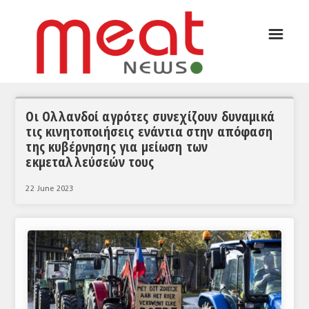
☰
ΑΡΘΡΟΓΡΑΦΙΑ
ΕΛΛΑΔΑ
ΕΙΔΗΣΕΙΣ
Οι Ολλανδοί αγρότες συνεχίζουν δυναμικά
τις κινητοποιήσεις ενάντια στην απόφαση
ΣΥΝΕΝΤΕΥΞΕΙΣ
της κυβέρνησης για μείωση των
εκμεταλλεύσεών τους
ΘΕΜΑΤΑ
22 June 2023
ΑΝΑΛΥΣΕΙΣ
ΚΟΣΜΟΣ
ΕΙΔΗΣΕΙΣ
ΕΥΡΩΠΑΪΚΕΣ ΑΠΟΦΑΣΕΙΣ
ΘΕΜΑΤΑ