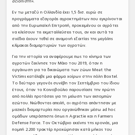
αξιόπιστη».
Εν τω μεταξύ η Ολλανδία έχει 1,5 δισ. ευρώ σε
προγράμματα εξαγοράς αγροκτημάτων που εγκρίνονται
από την Ευρωπαϊκή Επιτροπή, προκειμένου οι αγρότες
να κλείσουν τις εκμεταλλεύσεις τους, αν και αυτά τα
σχέδια έχουν τεθεί σε αναμονή εξαιτίας της μεγάλης
κλίμακας διαμαρτυριών των αγροτών.
Για την ιστορία να αναφέρουμε πως το κίνημα των
αγροτών ξεκίνησε τον Μάιο του 2019, όταν η
οργάνωση για τα δικαιώματα των ζώων Meat the
Victims κατέλαβε μια φάρμα χοίρων στην πόλη Boxtel.
Το δεύτερο γεγονός συνέβη τον Σεπτέμβριο του ίδιου
έτους, όταν το Κοινοβούλιο παρουσίασε την πρώτη
από πολλές προτάσεις για τη μείωση των εκπομπών
αζώτου. Νιώθοντας απειλή, οι αγρότες απάντησαν με
μαζικές διαμαρτυρίες που οργανώθηκαν μέσω ad hoc
ομάδων υπεράσπισης όπως η Agractie και η Farmers
Defense Force. Τον Οκτώβριο εκείνης της χρονιάς, μια
πομπή 2.200 τρακτέρ προχώρησαν κατά μήκος του