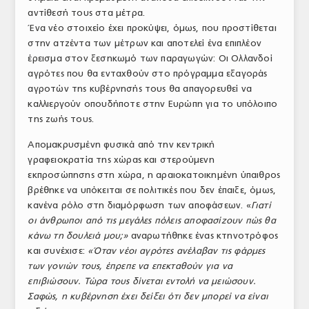
αντίθεσή τους στα μέτρα.
ΤΟ ΠΕΡΙΟΔΙΚΟ
Ένα νέο στοιχείο έχει προκύψει, όμως, που προστίθεται
Profile
στην ατζέντα των μέτρων και αποτελεί ένα επιπλέον
έρεισμα στον ξεσηκωμό των παραγωγών: Οι Ολλανδοί
ΑΡΧΕΙΟ ΤΕΥΧΩΝ
αγρότες που θα ενταχθούν στο πρόγραμμα εξαγοράς
αγροτών της κυβέρνησής τους θα απαγορευθεί να
ΣΥΝΕΔΡΙΟ ΚΡΕΑΤΟΣ
καλλιεργούν οπουδήποτε στην Ευρώπη για το υπόλοιπο
της ζωής τους.
Απομακρυσμένη φυσικά από την κεντρική
γραφειοκρατία της χώρας και στερούμενη
εκπροσώπησης στη χώρα, η αραιοκατοικημένη ύπαιθρος
βρέθηκε να υπόκειται σε πολιτικές που δεν έπαιξε, όμως,
κανένα ρόλο στη διαμόρφωση των αποφάσεων. «
Γιατί
οι άνθρωποι από τις μεγάλες πόλεις αποφασίζουν πώς θα
κάνω τη δουλειά μου;»
αναρωτήθηκε ένας κτηνοτρόφος
και συνέχισε:
«Όταν νέοι αγρότες ανέλαβαν τις φάρμες
των γονιών τους, έπρεπε να επεκταθούν για να
επιβιώσουν. Τώρα τους δίνεται εντολή να μειώσουν.
Σαφώς, η κυβέρνηση έχει δείξει ότι δεν μπορεί να είναι