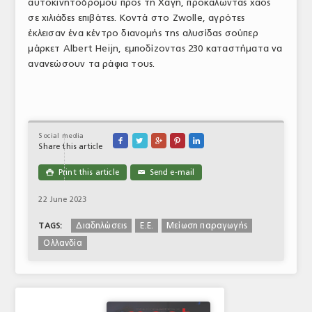
αυτοκινητόδρομου προς τη Χάγη, προκαλώντας χάος
σε χιλιάδες επιβάτες. Κοντά στο Zwolle, αγρότες
έκλεισαν ένα κέντρο διανομής της αλυσίδας σούπερ
μάρκετ Albert Heijn, εμποδίζοντας 230 καταστήματα να
ανανεώσουν τα ράφια τους.
Social media





Share this article
Print this article
Send e-mail

✉
22 June 2023
Διαδηλώσεις
Ε.Ε.
Μείωση παραγωγής
TAGS:
Ολλανδία