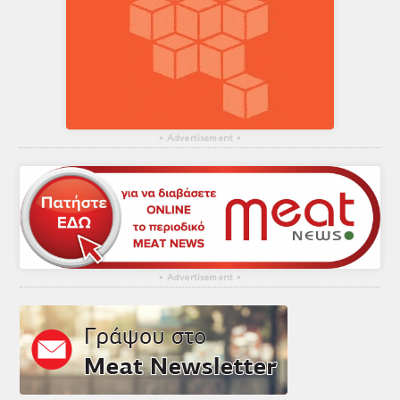
▴
Advertisement
▴
▴
Advertisement
▴