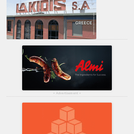
▴
Advertisement
▴