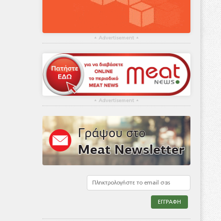
▴
Advertisement
▴
▴
Advertisement
▴