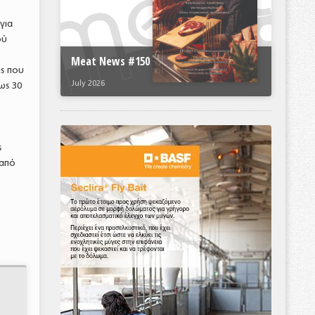
για
ού
Meat News #150
ις που
July 2026
ως 30
ς
 από