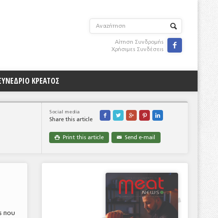
Αίτηση Συνδρομής

Χρήσιμες Συνδέσεις
ΣΥΝΕΔΡΙΟ ΚΡΕΑΤΟΣ
Social media





Share this article
Print this article
Send e-mail

✉
ς που