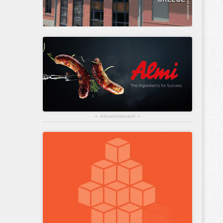
▴
Advertisement
▴