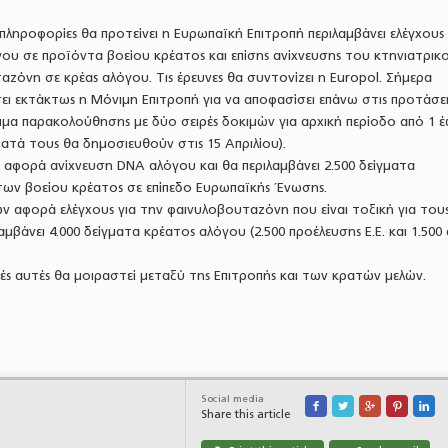
ηροφορίες θα προτείνει η Ευρωπαϊκή Επιτροπή περιλαμβάνει ελέγχους 
ου σε προϊόντα βοείου κρέατος και επίσης ανίχνευσης του κτηνιατρικ
όνη σε κρέας αλόγου. Τις έρευνες θα συντονίζει η Europol. Σήμερα
ει εκτάκτως η Μόνιμη Επιτροπή για να αποφασίσει επάνω στις προτάσε
μα παρακολούθησης με δύο σειρές δοκιμών για αρχική περίοδο από 1 έ
τά τους θα δημοσιευθούν στις 15 Απριλίου).
αφορά ανίχνευση DNA αλόγου και θα περιλαμβάνει 2.500 δείγματα
ων βοείου κρέατος σε επίπεδο Ευρωπαϊκής Ένωσης.
ν αφορά ελέγχους για την φαινυλοβουταζόνη που είναι τοξική για του
μβάνει 4.000 δείγματα κρέατος αλόγου (2.500 προέλευσης Ε.Ε. και 1.500
μές αυτές θα μοιραστεί μεταξύ της Επιτροπής και των κρατών μελών.
Social media





Share this article