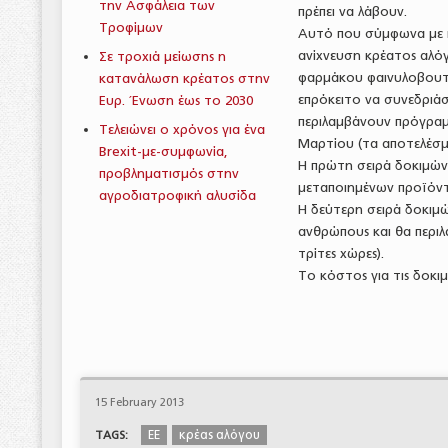
την Ασφάλεια των
πρέπει να λάβουν.
Τροφίμων
Αυτό που σύμφωνα με πλ
ανίχνευση κρέατος αλόγ
Σε τροχιά μείωσης η
φαρμάκου φαινυλοβουταζ
κατανάλωση κρέατος στην
επρόκειτο να συνεδριάσ
Ευρ. Ένωση έως το 2030
περιλαμβάνουν πρόγραμ
Τελειώνει ο χρόνος για ένα
Μαρτίου (τα αποτελέσμα
Brexit-με-συμφωνία,
Η πρώτη σειρά δοκιμών 
προβληματισμός στην
μεταποιημένων προϊόντ
αγροδιατροφική αλυσίδα
Η δεύτερη σειρά δοκιμώ
ανθρώπους και θα περιλα
τρίτες χώρες).
Το κόστος για τις δοκι
15 February 2013
ΕΕ
κρέας αλόγου
TAGS: