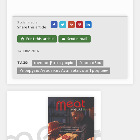
Social media





Share this article
Print this article
Send e-mail

✉
14 June 2016
αιγοπροβατοτροφία
Αποστόλου
TAGS:
Υπουργείο Αγροτικής Ανάπτυξης και Τροφίμων