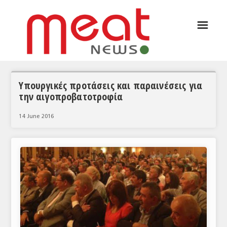
☰
ΑΡΘΡΟΓΡΑΦΙΑ
ΕΛΛΑΔΑ
ΕΙΔΗΣΕΙΣ
Υπουργικές προτάσεις και παραινέσεις για
την αιγοπροβατοτροφία
ΣΥΝΕΝΤΕΥΞΕΙΣ
14 June 2016
ΘΕΜΑΤΑ
ΑΝΑΛΥΣΕΙΣ
ΚΟΣΜΟΣ
ΕΙΔΗΣΕΙΣ
ΕΥΡΩΠΑΪΚΕΣ ΑΠΟΦΑΣΕΙΣ
ΘΕΜΑΤΑ