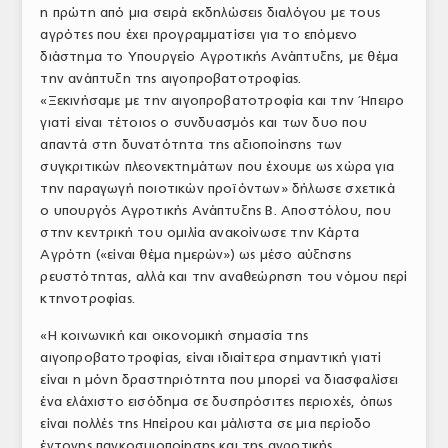
η πρώτη από μια σειρά εκδηλώσεις διαλόγου με τους
ΤΟ ΠΕΡΙΟΔΙΚΟ
αγρότες που έχει προγραμματίσει για το επόμενο
διάστημα το Υπουργείο Αγροτικής Ανάπτυξης, με θέμα
Profile
την ανάπτυξη της αιγοπροβατοτροφίας.
«Ξεκινήσαμε με την αιγοπροβατοτροφία και την Ήπειρο
ΑΡΧΕΙΟ ΤΕΥΧΩΝ
γιατί είναι τέτοιος ο συνδυασμός και των δυο που
ΣΥΝΕΔΡΙΟ ΚΡΕΑΤΟΣ
απαντά στη δυνατότητα της αξιοποίησης των
συγκριτικών πλεονεκτημάτων που έχουμε ως χώρα για
την παραγωγή ποιοτικών προϊόντων» δήλωσε σχετικά
ο υπουργός Αγροτικής Ανάπτυξης Β. Αποστόλου, που
στην κεντρική του ομιλία ανακοίνωσε την Κάρτα
Αγρότη («είναι θέμα ημερών») ως μέσο αύξησης
ρευστότητας, αλλά και την αναθεώρηση του νόμου περί
κτηνοτροφίας.
«Η κοινωνική και οικονομική σημασία της
αιγοπροβατοτροφίας, είναι ιδιαίτερα σημαντική γιατί
είναι η μόνη δραστηριότητα που μπορεί να διασφαλίσει
ένα ελάχιστο εισόδημα σε δυσπρόσιτες περιοχές, όπως
είναι πολλές της Ηπείρου και μάλιστα σε μια περίοδο
έντονης παγκοσμιοποίησης και της αγροτικής