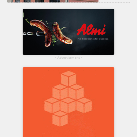
▴
Advertisement
▴