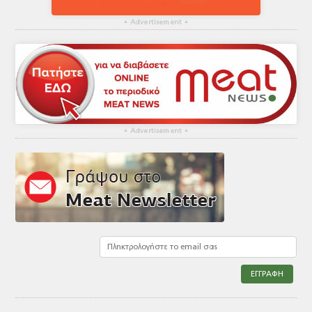
▴
Advertisement
▴
▴
Advertisement
▴