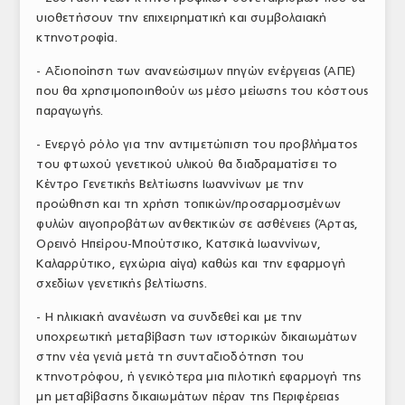
υιοθετήσουν την επιχειρηματική και συμβολαιακή
κτηνοτροφία.
- Αξιοποίηση των ανανεώσιμων πηγών ενέργειας (ΑΠΕ)
που θα χρησιμοποιηθούν ως μέσο μείωσης του κόστους
παραγωγής.
- Ενεργό ρόλο για την αντιμετώπιση του προβλήματος
του φτωχού γενετικού υλικού θα διαδραματίσει το
Κέντρο Γενετικής Βελτίωσης Ιωαννίνων με την
προώθηση και τη χρήση τοπικών/προσαρμοσμένων
φυλών αιγοπροβάτων ανθεκτικών σε ασθένειες (Άρτας,
Ορεινό Ηπείρου-Μπούτσικο, Κατσικά Ιωαννίνων,
Καλαρρύτικο, εγχώρια αίγα) καθώς και την εφαρμογή
σχεδίων γενετικής βελτίωσης.
- Η ηλικιακή ανανέωση να συνδεθεί και με την
υποχρεωτική μεταβίβαση των ιστορικών δικαιωμάτων
στην νέα γενιά μετά τη συνταξιοδότηση του
κτηνοτρόφου, ή γενικότερα μια πιλοτική εφαρμογή της
μη μεταβίβασης δικαιωμάτων πέραν της Περιφέρειας