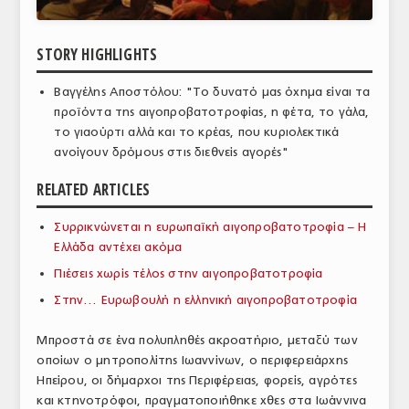
ΑΝΑΛΥΣΕΙΣ
STORY HIGHLIGHTS
ΕΜΠΟΡΙΚΟΣ ΚΑΤΑΛΟΓΟΣ
Βαγγέλης Αποστόλου: "Το δυνατό μας όχημα είναι τα
ΠΑΡΑΓΩΓΗ & ΕΜΠΟΡΙΑ
προϊόντα της αιγοπροβατοτροφίας, η φέτα, το γάλα,
το γιαούρτι αλλά και το κρέας, που κυριολεκτικά
ΣΦΑΓΕΙΑ
ανοίγουν δρόμους στις διεθνείς αγορές"
ΠΡΩΤΕΣ ΥΛΕΣ
RELATED ARTICLES
ΕΞΟΠΛΙΣΜΟΣ
Συρρικνώνεται η ευρωπαϊκή αιγοπροβατοτροφία – Η
ΥΠΗΡΕΣΙΕΣ
Ελλάδα αντέχει ακόμα
Πιέσεις χωρίς τέλος στην αιγοπροβατοτροφία
ΕΜΠΟΡΙΚΟΙ ΑΝΤΙΠΡΟΣΩΠΟΙ
Στην… Ευρωβουλή η ελληνική αιγοπροβατοτροφία
ΝΟΜΟΘΕΣΙΑ
Μπροστά σε ένα πολυπληθές ακροατήριο, μεταξύ των
ΕΛΛΗΝΙΚΗ ΝΟΜΟΘΕΣΙΑ
οποίων ο μητροπολίτης Ιωαννίνων, ο περιφερειάρχης
Ηπείρου, οι δήμαρχοι της Περιφέρειας, φορείς, αγρότες
ΕΥΡΩΠΑΪΚΗ ΝΟΜΟΘΕΣΙΑ
και κτηνοτρόφοι, πραγματοποιήθηκε χθες στα Ιωάννινα