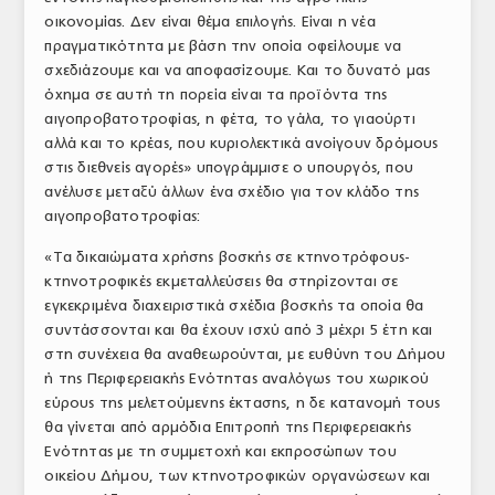
οικονομίας. Δεν είναι θέμα επιλογής. Είναι η νέα
πραγματικότητα με βάση την οποία οφείλουμε να
σχεδιάζουμε και να αποφασίζουμε. Και το δυνατό μας
όχημα σε αυτή τη πορεία είναι τα προϊόντα της
αιγοπροβατοτροφίας, η φέτα, το γάλα, το γιαούρτι
αλλά και το κρέας, που κυριολεκτικά ανοίγουν δρόμους
στις διεθνείς αγορές» υπογράμμισε ο υπουργός, που
ανέλυσε μεταξύ άλλων ένα σχέδιο για τον κλάδο της
αιγοπροβατοτροφίας:
«Τα δικαιώματα χρήσης βοσκής σε κτηνοτρόφους-
κτηνοτροφικές εκμεταλλεύσεις θα στηρίζονται σε
εγκεκριμένα διαχειριστικά σχέδια βοσκής τα οποία θα
συντάσσονται και θα έχουν ισχύ από 3 μέχρι 5 έτη και
στη συνέχεια θα αναθεωρούνται, με ευθύνη του Δήμου
ή της Περιφερειακής Ενότητας αναλόγως του χωρικού
εύρους της μελετούμενης έκτασης, η δε κατανομή τους
θα γίνεται από αρμόδια Επιτροπή της Περιφερειακής
Ενότητας με τη συμμετοχή και εκπροσώπων του
οικείου Δήμου, των κτηνοτροφικών οργανώσεων και