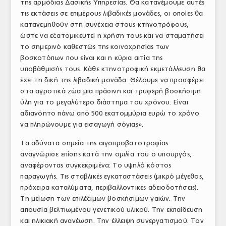
της αρμόδιας Δασικής Υπηρεσίας. Θα κατανέμουμε αυτές
τις εκτάσεις σε επιμέρους λιβαδικές μονάδες, οι οποίες θα
κατανεμηθούν στη συνέχεια στους κτηνοτρόφους,
ώστε να εξατομικευτεί η χρήση τους και να σταματήσει
το σημερινό καθεστώς της κοινοχρησίας των
βοσκοτόπων που είναι και η κύρια αιτία της
υποβάθμισής τους. Κάθε κτηνοτροφική εκμετάλλευση θα
έχει τη δική της λιβαδική μονάδα. Θέλουμε να προσφέρει
στα αγροτικά ζώα μια πράσινη και τρυφερή βοσκήσιμη
ύλη για το μεγαλύτερο διάστημα του χρόνου. Είναι
αδιανόητο πάνω από 500 εκατομμύρια ευρώ το χρόνο
να πληρώνουμε για εισαγωγή σόγιας».
Τα αδύνατα σημεία της αιγοπροβατοτροφίας
αναγνώρισε επίσης κατά την ομιλία του ο υπουργός,
αναφέροντας συγκεκριμένα: Το υψηλό κόστος
παραγωγής. Τις σταβλικές εγκαταστάσεις (μικρό μέγεθος,
πρόχειρα καταλύματα, περιβαλλοντικές αδειοδοτήσεις).
Τη μείωση των επιλέξιμων βοσκήσιμων γαιών. Την
απουσία βελτιωμένου γενετικού υλικού. Την εκπαίδευση
και ηλικιακή ανανέωση. Την έλλειψη συνεργατισμού. Τον