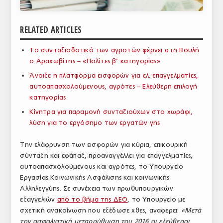
ΑΝΑΛΥΣΕΙΣ
RELATED ARTICLES
ΕΜΠΟΡΙΚΟΣ ΚΑΤΑΛΟΓΟΣ
Το συνταξιοδοτικό των αγροτών φέρνει στη Βουλή
ΠΑΡΑΓΩΓΗ & ΕΜΠΟΡΙΑ
ο Αραχωβίτης – «Πολίτες β’ κατηγορίας»
ΣΦΑΓΕΙΑ
Άνοιξε η πλατφόρμα εισφορών για ελ. επαγγελματίες,
αυτοαπασχολούμενους, αγρότες – Ελεύθερη επιλογή
ΠΡΩΤΕΣ ΥΛΕΣ
κατηγορίας
Κίνητρα για παραμονή συνταξιούχων στο χωράφι,
ΕΞΟΠΛΙΣΜΟΣ
λύση για το εργόσημο των εργατών γης
ΥΠΗΡΕΣΙΕΣ
Την ελάφρυνση των εισφορών για κύρια, επικουρική
ΕΜΠΟΡΙΚΟΙ ΑΝΤΙΠΡΟΣΩΠΟΙ
σύνταξη και εφάπαξ, προαναγγέλλει για επαγγελματίες,
αυτοαπασχολούμενους και αγρότες, το Υπουργείο
ΝΟΜΟΘΕΣΙΑ
Εργασίας Κοινωνικής Ασφάλισης και κοινωνικής
Αλληλεγγύης. Σε συνέχεια των πρωθυπουργικών
ΕΛΛΗΝΙΚΗ ΝΟΜΟΘΕΣΙΑ
εξαγγελιών
από το βήμα της ΔΕΘ
, το Υπουργείο με
σχετική ανακοίνωση που εξέδωσε χθες, αναφέρει:
«Μετά
ΕΥΡΩΠΑΪΚΗ ΝΟΜΟΘΕΣΙΑ
την ασφαλιστική μεταρρύθμιση του 2016 οι ελεύθεροι