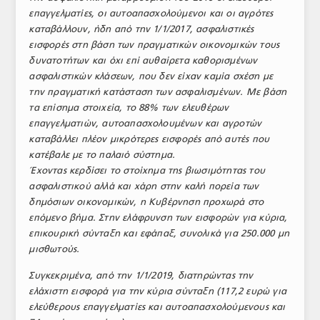
επαγγελματίες, οι αυτοαπασχολούμενοι και οι αγρότες
ΤΟ ΠΕΡΙΟΔΙΚΟ
καταβάλλουν, ήδη από την 1/1/2017, ασφαλιστικές
Profile
εισφορές στη βάση των πραγματικών οικονομικών τους
δυνατοτήτων και όχι επί αυθαίρετα καθορισμένων
ΑΡΧΕΙΟ ΤΕΥΧΩΝ
ασφαλιστικών κλάσεων, που δεν είχαν καμία σχέση με
την πραγματική κατάσταση των ασφαλισμένων. Με βάση
ΣΥΝΕΔΡΙΟ ΚΡΕΑΤΟΣ
τα επίσημα στοιχεία, το 88% των ελευθέρων
επαγγελματιών, αυτοαπασχολουμένων και αγροτών
καταβάλλει πλέον μικρότερες εισφορές από αυτές που
κατέβαλε με το παλαιό σύστημα.
Έχοντας κερδίσει το στοίχημα της βιωσιμότητας του
ασφαλιστικού αλλά και χάρη στην καλή πορεία των
δημόσιων οικονομικών, η Κυβέρνηση προχωρά στο
επόμενο βήμα. Στην ελάφρυνση των εισφορών για κύρια,
επικουρική σύνταξη και εφάπαξ, συνολικά για 250.000 μη
μισθωτούς.
Συγκεκριμένα, από την 1/1/2019, διατηρώντας την
ελάχιστη εισφορά για την κύρια σύνταξη (117,2 ευρώ για
ελεύθερους επαγγελματίες και αυτοαπασχολούμενους και