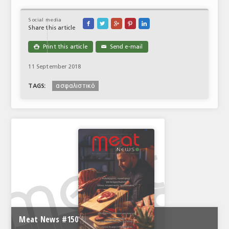
Social media





Share this article
Print this article
Send e-mail

✉
11 September 2018
ασφαλιστικό
TAGS:
Meat News #150