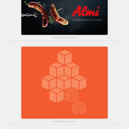
▴
Advertisement
▴
▴
Advertisement
▴