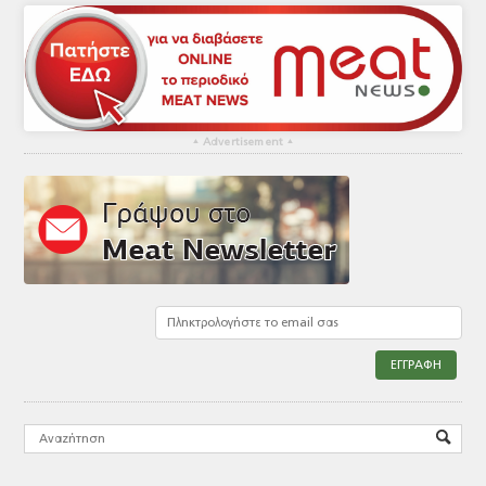
▴
Advertisement
▴