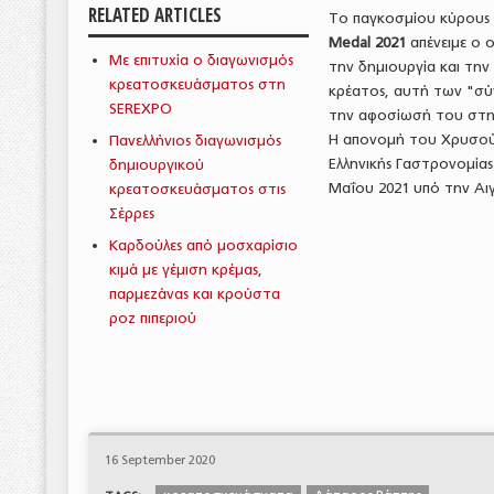
RELATED ARTICLES
Το παγκοσμίου κύρους 
Medal 2021
απένειμε ο 
Με επιτυχία ο διαγωνισμός
την δημιουργία και τη
κρεατοσκευάσματος στη
κρέατος, αυτή των "σύ
SEREXPO
την αφοσίωσή του στην
Η απονομή του Χρυσού 
Πανελλήνιος διαγωνισμός
Ελληνικής Γαστρονομί
δημιουργικού
Μαΐου 2021 υπό την Αι
κρεατοσκευάσματος στις
Σέρρες
Καρδούλες από μοσχαρίσιο
κιμά με γέμιση κρέμας,
παρμεζάνας και κρούστα
ροζ πιπεριού
16 September 2020