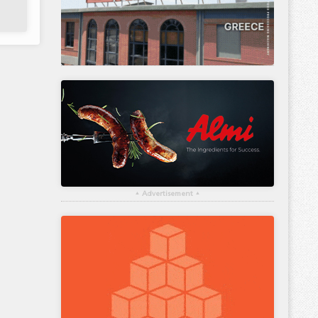
▴
Advertisement
▴