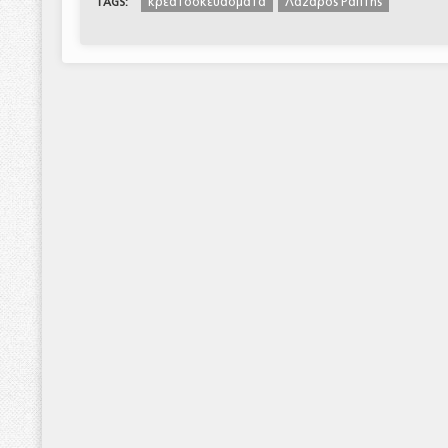
κρεατοσκευάσματα
Λάζαρος Ράπτης
TAGS: