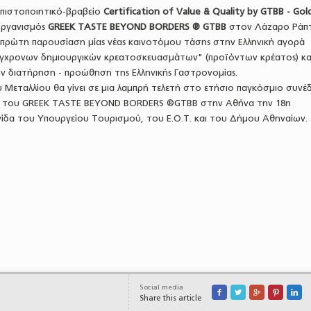
πιστοποιητικό-βραβείο
Certification of Value & Quality by GTBB - Gol
οργανισμός
GREEK TASTE BEYOND BORDERS ® GTBB
στον Λάζαρο Ράπτ
ν πρώτη παρουσίαση μίας νέας καινοτόμου τάσης στην Ελληνική αγορά
γχρονων δημιουργικών κρεατοσκευασμάτων" (προϊόντων κρέατος) και
 διατήρηση - προώθηση της Ελληνικής Γαστρονομίας.
Μεταλλίου θα γίνει σε μια λαμπρή τελετή στο ετήσιο παγκόσμιο συνέ
ας του GREEK TASTE BEYOND BORDERS ®GTBB στην Αθήνα την 18η
γίδα του Υπουργείου Τουρισμού, του Ε.Ο.Τ. και του Δήμου Αθηναίων.
Social media





Share this article