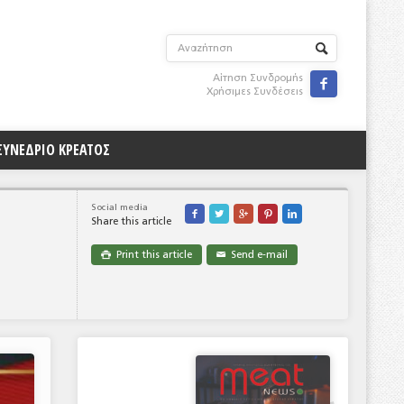
Αίτηση Συνδρομής

Χρήσιμες Συνδέσεις
ΣΥΝΕΔΡΙΟ ΚΡΕΑΤΟΣ
Social media





Share this article
Print this article
Send e-mail

✉