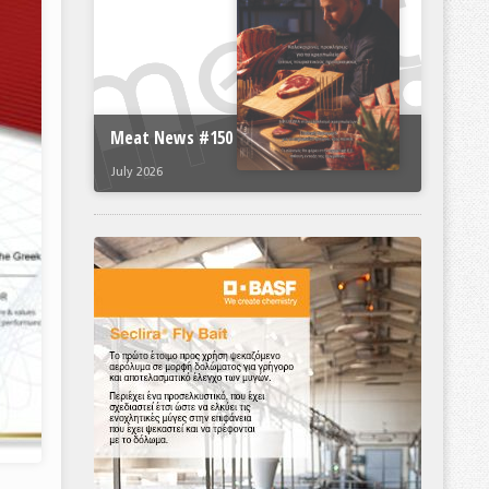
Meat News #150
July 2026