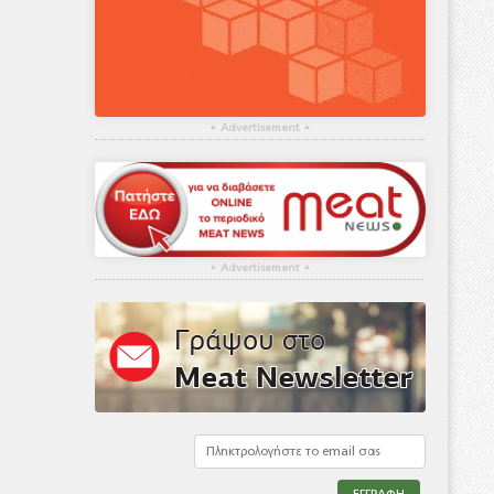
▴
Advertisement
▴
▴
Advertisement
▴