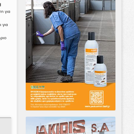
d
η για
 για
δριο