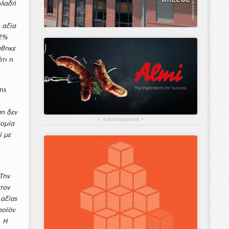
ηλαδή
 αξία
22%
άθηκε
τι η
ης
ση δεν
▴
Advertisement
▴
νομία
ί με
 Την
 τον
αξίας
ροϊόν
. Η