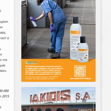
ν
ή
κρίση
φη
σέα,
ιατί ο
.
ην
α της
μας
σέα».
00.000
ο 2015
.
α