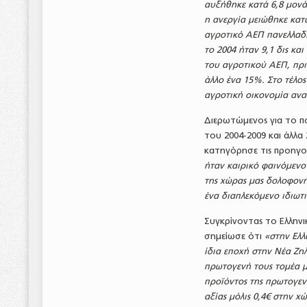
αυξήθηκε κατά 6,8 μονά
η ανεργία μειώθηκε κατ
αγροτικό ΑΕΠ πανελλαδι
το 2004 ήταν 9,1 δις και
του αγροτικού ΑΕΠ, πριν
άλλο ένα 15%. Στο τέλο
αγροτική οικονομία ανα
Διερωτώμενος για το π
του 2004-2009 και άλλα 
κατηγόρησε τις προηγο
ήταν καιρικό φαινόμενο
της χώρας μας δολοφονή
ένα διαπλεκόμενο ιδιωτ
Συγκρίνοντας το Ελληνι
σημείωσε ότι
«στην Ελλ
ίδια εποχή στην Νέα Ζηλ
πρωτογενή τους τομέα μ
προϊόντος της πρωτογεν
αξίας μόλις 0,4€ στην χ