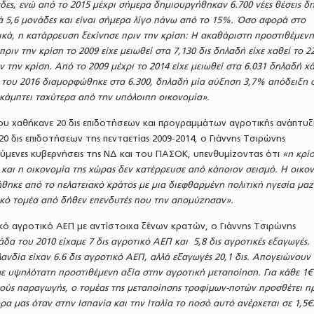
δες, ενώ από το 2015 μέχρι σήμερα δημιουργήθηκαν 6.700 νέες θέσεις δ
ά 5,6 μονάδες και είναι σήμερα λίγο πάνω από το 15%. Όσο αφορά στο
κά, η κατάρρευση ξεκίνησε πριν την κρίση: Η ακαθάριστη προστιθέμενη
 πριν την κρίση το 2009 είχε μειωθεί στα 7,130 δις δηλαδή είχε χαθεί το 
 την κρίση. Από το 2009 μέχρι το 2014 είχε μειωθεί στα 6.031 δηλαδή χ
ς του 2016 διαμορφώθηκε στα 6.300, δηλαδή μία αύξηση 3,7% απόδειξη ό
κάμπτει ταχύτερα από την υπόλοιπη οικονομία».
ου χαθήκανε 20 δις επιδοτήσεων και προγραμμάτων αγροτικής ανάπτυξ
20 δις επιδοτήσεων της πενταετίας 2009-2014, ο Γιάννης Τσιρώνης
ύμενες κυβερνήσεις της ΝΔ και του ΠΑΣΟΚ, υπενθυμίζοντας ότι
«η κρί
 και η οικονομία της χώρας δεν κατέρρευσε από κάποιον σεισμό. Η οικο
θηκε από το πελατειακό κράτος με μια διεφθαρμένη πολιτική ηγεσία μαζ
ικό τομέα από δήθεν επενδυτές που την απομύζησαν».
κό αγροτικό ΑΕΠ με αντίστοιχα ξένων κρατών, ο Γιάννης Τσιρώνης
άδα του 2010 είχαμε 7 δις αγροτικό ΑΕΠ και 5,8 δις αγροτικές εξαγωγές.
ανδία είχαν 6.6 δις αγροτικό ΑΕΠ, αλλά εξαγωγές 20,1 δις. Απογειώνουν
ε υψηλότατη προστιθέμενη αξία στην αγροτική μεταποίηση. Για κάθε 1€ 
ούς παραγωγής, ο τομέας της μεταποίησης τροφίμων-ποτών προσθέτει π
ώρα μας όταν στην Ισπανία και την Ιταλία το ποσό αυτό ανέρχεται σε 1,5€