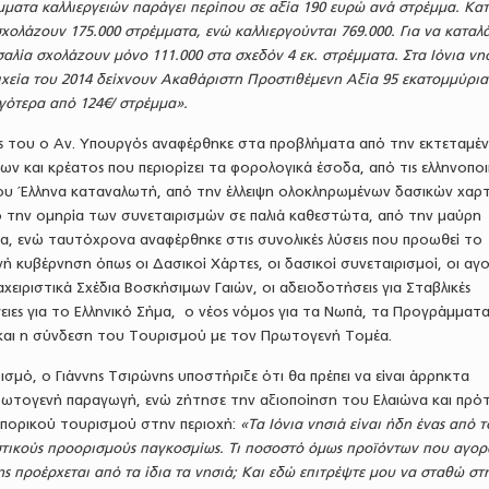
έμματα καλλιεργειών παράγει περίπου σε αξία 190 ευρώ ανά στρέμμα. Κατ
χολάζουν 175.000 στρέμματα, ενώ καλλιεργούνται 769.000. Για να καταλ
αλία σχολάζουν μόνο 111.000 στα σχεδόν 4 εκ. στρέμματα. Στα Ιόνια νη
οιχεία του 2014 δείχνουν Ακαθάριστη Προστιθέμενη Αξία 95 εκατομμύρια
γότερα από 124€/ στρέμμα».
ίας του ο Αν. Υπουργός αναφέρθηκε στα προβλήματα από την εκτεταμέ
ν και κρέατος που περιορίζει τα φορολογικά έσοδα, από τις ελληνοποι
ου Έλληνα καταναλωτή, από την έλλειψη ολοκληρωμένων δασικών χαρ
ό την ομηρία των συνεταιρισμών σε παλιά καθεστώτα, από την μαύρη
α, ενώ ταυτόχρονα αναφέρθηκε στις συνολικές λύσεις που προωθεί το
νή κυβέρνηση όπως οι Δασικοί Χάρτες, οι δασικοί συνεταιρισμοί, οι αγ
αχειριστικά Σχέδια Βοσκήσιμων Γαιών, οι αδειοδοτήσεις για Σταβλικές
γειες για το Ελληνικό Σήμα, ο νέος νόμος για τα Νωπά, τα Προγράμματ
 και η σύνδεση του Τουρισμού με τον Πρωτογενή Τομέα.
μό, ο Γιάννης Τσιρώνης υποστήριξε ότι θα πρέπει να είναι άρρηκτα
ρωτογενή παραγωγή, ενώ ζήτησε την αξιοποίηση του Ελαιώνα και πρότ
πορικού τουρισμού στην περιοχή:
«Τα Ιόνια νησιά είναι ήδη ένας από τ
τικούς προορισμούς παγκοσμίως. Τι ποσοστό όμως προϊόντων που αγορ
ης προέρχεται από τα ίδια τα νησιά; Και εδώ επιτρέψτε μου να σταθώ στ