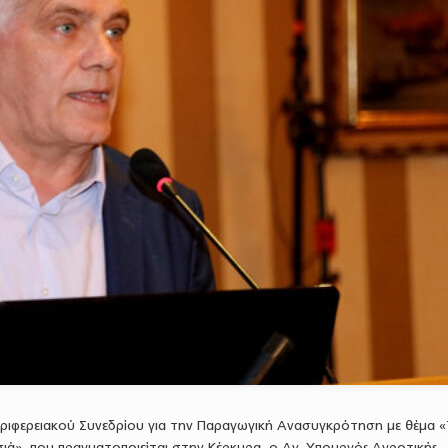
εριφερειακού Συνεδρίου για την Παραγωγική Ανασυγκρότηση με θέμα 
σιά», που πραγματοποιείται στην Κέρκυρα, ο Αν. Υπουργός Αγροτικής