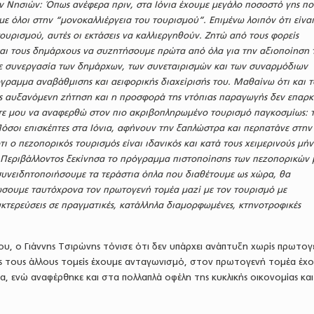
ων Νησιών: Όπως ανέφερα πριν, στα Ιόνια έχουμε μεγάλο ποσοστό γης π
ε όλοι στην “μονοκαλλιέργεια του τουρισμού”. Επιμένω λοιπόν ότι είναι
ουρισμού, αυτές οι εκτάσεις να καλλιεργηθούν. Ζητώ από τους φορείς
και τους δημάρχους να συζητήσουμε πρώτα από όλα για την αξιοποίηση 
ε συνεργασία των δημάρχων, των συνεταιρισμών και των συναρμόδιων
γραμμα αναβάθμισης και αειφορικής διαχείρισής του. Μαθαίνω ότι και τ
ς αυξανόμενη ζήτηση και η προσφορά της ντόπιας παραγωγής δεν επαρκε
ψτε μου να αναφερθώ στον πιο ακριβοπληρωμένο τουρισμό παγκοσμίως: 
όσοι επισκέπτες στα Ιόνια, αφήνουν την ξαπλώστρα και περπατάνε στην
 ο πεζοπορικός τουρισμός είναι ιδανικός και κατά τους χειμερινούς μήν
Περιβάλλοντος ξεκίνησα το πρόγραμμα πιστοποίησης των πεζοπορικών 
υνειδητοποιήσουμε τα τεράστια όπλα που διαθέτουμε ως χώρα, θα
σουμε ταυτόχρονα τον πρωτογενή τομέα μαζί με τον τουρισμό με
κτερεύσεις σε πραγματικές, κατάλληλα διαμορφωμένες, κτηνοτροφικές
του, ο Γιάννης Τσιρώνης τόνισε ότι δεν υπάρχει ανάπτυξη χωρίς πρωτογ
υς τους άλλους τομείς έχουμε ανταγωνισμό, στον πρωτογενή τομέα έχ
 ενώ αναφέρθηκε και στα πολλαπλά οφέλη της κυκλικής οικονομίας και