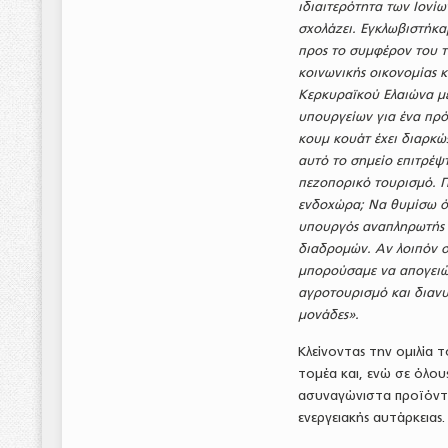
ιδιαιτερότητα των Ιονί
σχολάζει. Εγκλωβιστήκαμ
προς το συμφέρον του τ
κοινωνικής οικονομίας 
Κερκυραϊκού Ελαιώνα μ
υπουργείων για ένα πρό
κουμ κουάτ έχει διαρκώ
αυτό το σημείο επιτρέ
πεζοπορικό τουρισμό. Π
ενδοχώρα; Να θυμίσω ότι
υπουργός αναπληρωτής 
διαδρομών. Αν λοιπόν σ
μπορούσαμε να απογειώ
αγροτουρισμό και διανυ
μονάδες».
Κλείνοντας την ομιλία 
τομέα και, ενώ σε όλο
ασυναγώνιστα προϊόντα,
ενεργειακής αυτάρκειας.