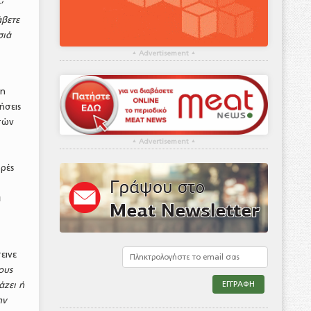
’
άβετε
σιά
▴
Advertisement
▴
νη
ήσεις
τών
▴
Advertisement
▴
ορές
α
εινε
ους
άζει ή
ην