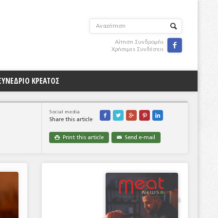
Αίτηση Συνδρομής

Χρήσιμες Συνδέσεις
ΣΥΝΕΔΡΙΟ ΚΡΕΑΤΟΣ
Social media





Share this article
Print this article
Send e-mail

✉