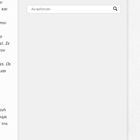
ου
 και
του
ο
ί. Σε
τον
ες. Ως
μας
ενή
ουμε
 της