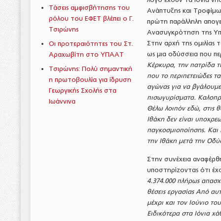
Τάσεις αμφισβήτησης του
Ανάπτυξης και Τροφίμων
ρόλου του ΕΦΕΤ βλέπει ο Γ.
πρώτη παράλληλη απογε
Τσιρώνης
Ανασυγκρότηση της Υπ
Στην αρχή της ομιλίας 
Οι προτεραιότητες του Στ.
ως μια οδύσσεια που πε
Αραχωβίτη στο ΥΠΑΑΤ
Κέρκυρα, την πατρίδα τ
Τσιρώνης: Πολύ σημαντική
που το περιπετειώδες τα
η πρωτοβουλία για ίδρυση
αγώνας για να βγάλουμε
Γεωργικής Σχολής στα
πισωγυρίσματα. Καλοπρο
Ιωάννινα
Θέλω λοιπόν εδώ, στις 
Ιθάκη δεν είναι υποχρεω
παγκοσμιοποίησης. Και 
την Ιθάκη μετά την Οδύ
Στην συνέχεια αναφέρθη
υποστηρίζοντας ότι έχο
4.374.000 πλήρως απασχο
θέσεις εργασίας Από αυτ
μέχρι και τον Ιούνιο το
Ειδικότερα στα Ιόνια χά