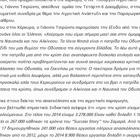
, Γιάννης Τσιρώνης, απεύθυνε ομιλία την Τετάρτη 6 Δεκεμβρίου, στη
υματινή συνεδρία με θέμα την Αγροτική Ανάπτυξη και την Παραγωγικ
αίθρου.
του στην Κέρκυρα, ο Γιάννης Τσιρώνης παρομοίασε την έξοδο από την 
ρνάνε όλοι οι Έλληνες:
«Χαίρομαι που είμαι σήμερα μαζί σας στην όμορ
ης Ναυσικάς και του Αλκίνοου. Τα Ιόνια Νησιά είναι η πατρίδα του Οδυσ
ξίδι του μας θυμίζει την Οδύσσεια της σύγχρονης Ελλάδας. Το λέω αυτό γ
 την πατρίδα μας από την κρίση έχει αναπόφευκτα δύσκολες επιλογές και
αίρετοι πολίτες προβληματίζονται και συχνά ακούμε χαιρέκακες κριτικές
θάλασσες του Οδυσσέα, να ξεκινήσω με τούτο: Ο ταχύτερος δρόμος για τ
τικά μια ευθεία λεωφόρος, αλλά μια θαλασσινή περιπέτεια στην καταιγίδ
προσκαλώ εσάς τους Κερκυραίους να συνδράμετε στο να βρει η πατρίδα 
σσεια της κρίσης, όπως συνέδραμαν ο Αλκίνοος και η Ναυσικά τον Οδυσ
κε στους δείκτες της απασχόλησης και της αγροτικής παραγωγής,
υν βελτιωθεί σημαντικά. Ενδεικτικά ανέφερε ότι
«πριν την κρίση είχαμε
λούμενους. Στο τέλος του 2014 είχαμε 3.278.000 Είχαν χαθεί δηλαδή 1.1
ές οι 267.000 χάθηκαν τα χρόνια του “
Success
Story
” του Σαμαρά. Από τ
υ 17 δημιουργήθηκαν 241.000 νέες θέσεις εργασίας πλήρους απασχόλησης
θηκαν από το 2012, μέχρι το 2014 8.900 θέσεις εργασίας δηλαδή η ανεργί