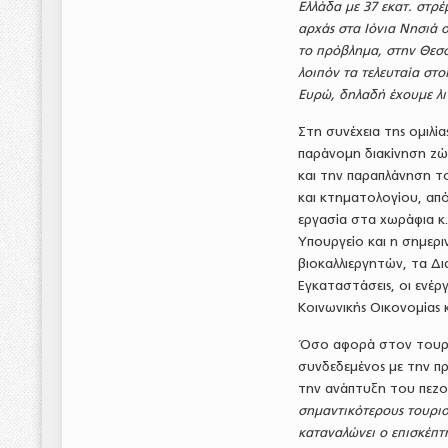
Ελλάδα με 37 εκατ. στρ
αρχάς στα Ιόνια Νησιά σ
το πρόβλημα, στην Θεσσ
λοιπόν τα τελευταία στ
Ευρώ, δηλαδή έχουμε λι
Στη συνέχεια της ομιλ
παράνομη διακίνηση ζώω
και την παραπλάνηση τ
και κτηματολογίου, απ
εργασία στα χωράφια κ.
Υπουργείο και η σημερι
βιοκαλλιεργητών, τα Δι
Εγκαταστάσεις, οι ενέρ
Κοινωνικής Οικονομίας
Όσο αφορά στον τουρισ
συνδεδεμένος με την π
την ανάπτυξη του πεζο
σημαντικότερους τουρισ
καταναλώνει ο επισκέπτ