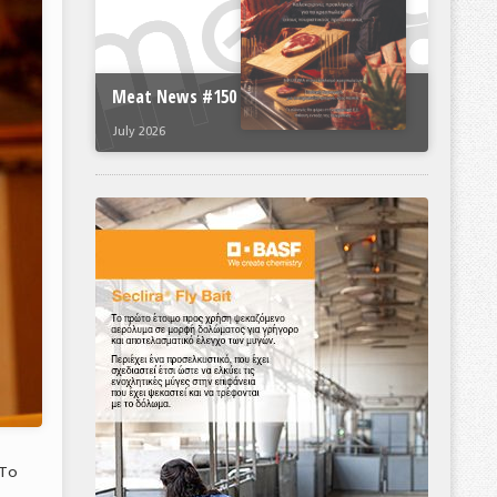
Meat News #150
July 2026
«Το