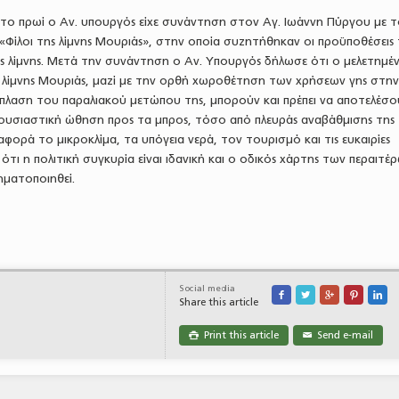
 το πρωί ο Αν. υπουργός είχε συνάντηση στον Αγ. Ιωάννη Πύργου με 
«Φίλοι της λίμνης Μουριάς», στην οποία συζητήθηκαν οι προϋποθέσεις
 λίμνης. Μετά την συνάντηση ο Αν. Υπουργός δήλωσε ότι ο μελετημέ
 λίμνης Μουριάς, μαζί με την ορθή χωροθέτηση των χρήσεων γης στη
άπλαση του παραλιακού μετώπου της, μπορούν και πρέπει να αποτελέσο
α ουσιαστική ώθηση προς τα μπρος, τόσο από πλευράς αναβάθμισης της
αφορά το μικροκλίμα, τα υπόγεια νερά, τον τουρισμό και τις ευκαιρίες
ότι η πολιτική συγκυρία είναι ιδανική και ο οδικός χάρτης των περαιτέ
ηματοποιηθεί.
Social media





Share this article
Print this article
Send e-mail

✉