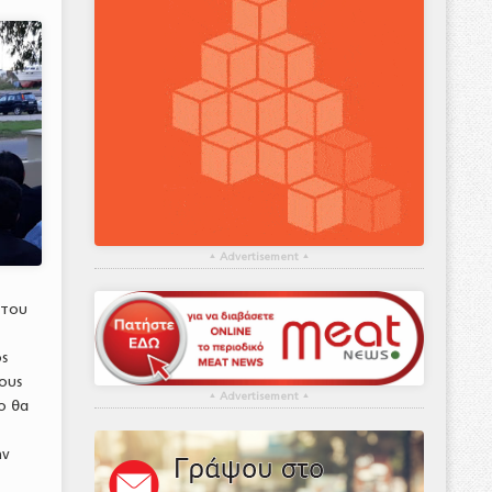
▴
Advertisement
▴
 του
ς
ος
τους
▴
Advertisement
▴
ο θα
ην