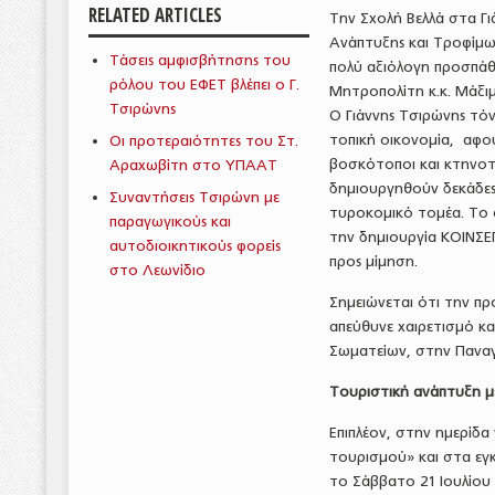
RELATED ARTICLES
Την Σχολή Βελλά στα Γι
Ανάπτυξης και Τροφίμων
Τάσεις αμφισβήτησης του
πολύ αξιόλογη προσπάθε
ρόλου του ΕΦΕΤ βλέπει ο Γ.
Μητροπολίτη κ.κ. Μάξιμ
Τσιρώνης
Ο Γιάννης Τσιρώνης τόν
τοπική οικονομία, αφο
Οι προτεραιότητες του Στ.
βοσκότοποι και κτηνοτρ
Αραχωβίτη στο ΥΠΑΑΤ
δημιουργηθούν δεκάδες 
Συναντήσεις Τσιρώνη με
τυροκομικό τομέα. Το 
παραγωγικούς και
την δημιουργία ΚΟΙΝΣΕΠ 
αυτοδιοικητικούς φορείς
προς μίμηση.
στο Λεωνίδιο
Σημειώνεται ότι την π
απεύθυνε χαιρετισμό κ
Σωματείων, στην Παναγ
Τουριστική ανάπτυξη 
Επιπλέον, στην ημερίδα
τουρισμού» και στα εγκ
το Σάββατο 21 Ιουλίου