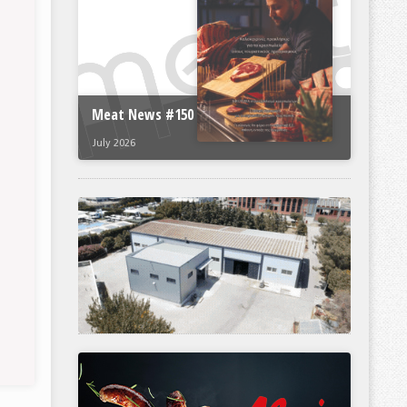
Meat News #150
July 2026