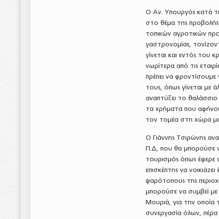
Ο Αν. Υπουργός κατά τ
στο θέμα της προβολής
τοπικών αγροτικών προ
γαστρονομίας, τονίζοντ
γίνεται και εντός του 
νωρίτερα από τις εταιρί
πρέπει να φροντίσουμε
τους, όπως γίνεται με ά
αναπτύξει το θαλάσσιο
τα χρήματα που αφήνου
τον τομέα στη χώρα μας
Ο Γιάννης Τσιρώνης αν
Π.Δ, που θα μπορούσε ν
τουρισμός όπως έφερε ω
επισκέπτης να νοικιάζε
ψαρότοπους της περιοχή
μπορούσε να συμβεί με
Μουριά, για την οποία 
συνεργασία όλων, πέρα 