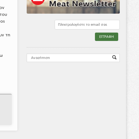
τον
 του
νος
ν
υν τη
ρω