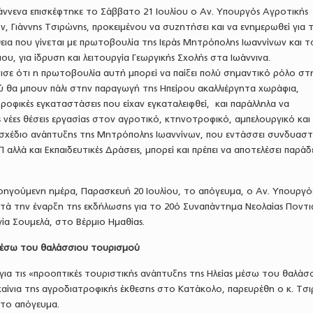
άννενα επισκέφτηκε το Σάββατο 21 Ιουλίου ο Αν. Υπουργός Αγροτικής
, Γιάννης Τσιρώνης, προκειμένου να συζητήσει και να ενημερωθεί για 
ια που γίνεται με πρωτοβουλία της Ιεράς Μητρόπολης Ιωαννίνων και τ
ου, για ίδρυση και λειτουργία Γεωργικής Σχολής στα Ιωάννινα.
ισε ότι η πρωτοβουλία αυτή μπορεί να παίξει πολύ σημαντικό ρόλο στ
ύ θα μπουν πάλι στην παραγωγή της Ηπείρου ακαλλιέργητα χωράφια,
οφικές εγκαταστάσεις που είχαν εγκαταλειφθεί, και παράλληλα να
νέες θέσεις εργασίας στον αγροτικό, κτηνοτροφικό, αμπελουργικό και
σχέδιο ανάπτυξης της Μητρόπολης Ιωαννίνων, που εντάσσει συνδυαστ
αλλά και Εκπαιδευτικές Δράσεις, μπορεί και πρέπει να αποτελέσει παράδ
ροηγούμενη ημέρα, Παρασκευή 20 Ιουλίου, το απόγευμα, ο Αν. Υπουργό
ατά την έναρξη της εκδήλωσης για το 20ό Συναπάντημα Νεολαίας Ποντ
ία Σουμελά, στο Βέρμιο Ημαθίας.
μέσω του θαλάσσιου τουρισμού
 για τις «προοπτικές τουριστικής ανάπτυξης της Ηλείας μέσω του θαλάσ
αίνια της αγροδιατροφικής έκθεσης στο Κατάκολο, παρευρέθη ο κ. Τσ
 το απόγευμα.