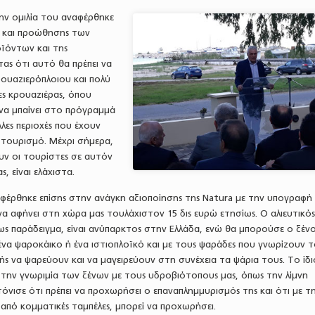
ην ομιλία του αναφέρθηκε
 και προώθησης των
ϊόντων και της
ας ότι αυτό θα πρέπει να
κρουαζιερόπλοιου και πολύ
ες κρουαζιέρας, όπου
 να μπαίνει στο πρόγραμμά
λλες περιοχές που έχουν
 τουρισμό. Μέχρι σήμερα,
ν οι τουρίστες σε αυτόν
, είναι ελάχιστα.
αφέρθηκε επίσης στην ανάγκη αξιοποίησης της Natura με την υπογραφή
α αφήνει στη χώρα μας τουλάχιστον 15 δις ευρώ ετησίως. Ο αλιευτικό
ς παράδειγμα, είναι ανύπαρκτος στην Ελλάδα, ενώ θα μπορούσε ο ξέν
ι ένα ψαροκάικο ή ένα ιστιοπλοϊκό και με τους ψαράδες που γνωρίζουν 
ς να ψαρεύουν και να μαγειρεύουν στη συνέχεια τα ψάρια τους. Το ίδι
 την γνωριμία των ξένων με τους υδροβιότοπους μας, όπως την λίμνη
τόνισε ότι πρέπει να προχωρήσει ο επαναπλημμυρισμός της και ότι με τ
από κομματικές ταμπέλες, μπορεί να προχωρήσει.