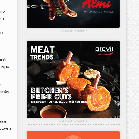
την
ου
▴
Advertisement
▴
ην
ικά
ειγμα
ς
ιακών
σιου
▴
Advertisement
▴
ιρώνης