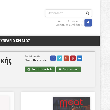
Αίτηση Συνδρομής

Χρήσιμες Συνδέσεις
ΣΥΝΕΔΡΙΟ ΚΡΕΑΤΟΣ
ικής
Social media





Share this article
Print this article
Send e-mail

✉