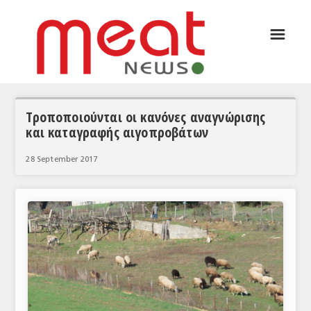
☰
ΑΡΘΡΟΓΡΑΦΙΑ
ΕΛΛΑΔΑ
ΕΙΔΗΣΕΙΣ
Τροποποιούνται οι κανόνες αναγνώρισης
και καταγραφής αιγοπροβάτων
ΣΥΝΕΝΤΕΥΞΕΙΣ
28 September 2017
ΘΕΜΑΤΑ
ΑΝΑΛΥΣΕΙΣ
ΚΟΣΜΟΣ
ΕΙΔΗΣΕΙΣ
ΕΥΡΩΠΑΪΚΕΣ ΑΠΟΦΑΣΕΙΣ
ΘΕΜΑΤΑ