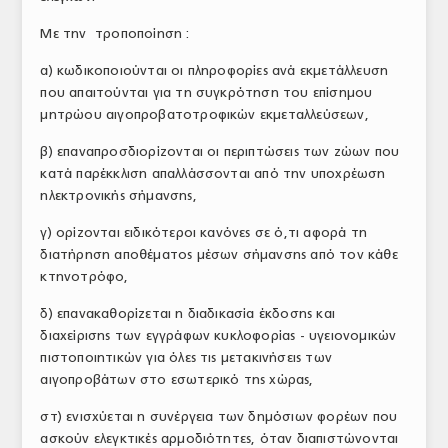
ΤΟ ΠΕΡΙΟΔΙΚΟ
Με την τροποποίηση :
Profile
α) κωδικοποιούνται οι πληροφορίες ανά εκμετάλλευση
που απαιτούνται για τη συγκρότηση του επίσημου
ΑΡΧΕΙΟ ΤΕΥΧΩΝ
μητρώου αιγοπροβατοτροφικών εκμεταλλεύσεων,
ΣΥΝΕΔΡΙΟ ΚΡΕΑΤΟΣ
β) επαναπροσδιορίζονται οι περιπτώσεις των ζώων που
κατά παρέκκλιση απαλλάσσονται από την υποχρέωση
ηλεκτρονικής σήμανσης,
γ) ορίζονται ειδικότεροι κανόνες σε ό,τι αφορά τη
διατήρηση αποθέματος μέσων σήμανσης από τον κάθε
κτηνοτρόφο,
δ) επανακαθορίζεται η διαδικασία έκδοσης και
διαχείρισης των εγγράφων κυκλοφορίας - υγειονομικών
πιστοποιητικών για όλες τις μετακινήσεις των
αιγοπροβάτων στο εσωτερικό της χώρας,
στ) ενισχύεται η συνέργεια των δημόσιων φορέων που
ασκούν ελεγκτικές αρμοδιότητες, όταν διαπιστώνονται