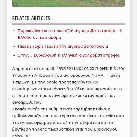
ΑΝΑΛΥΣΕΙΣ
RELATED ARTICLES
ΕΜΠΟΡΙΚΟΣ ΚΑΤΑΛΟΓΟΣ
Συρρικνώνεται η ευρωπαϊκή αιγοπροβατοτροφία – Η
ΠΑΡΑΓΩΓΗ & ΕΜΠΟΡΙΑ
Ελλάδα αντέχει ακόμα
ΣΦΑΓΕΙΑ
Πιέσεις χωρίς τέλος στην αιγοπροβατοτροφία
Στην… Ευρωβουλή η ελληνική αιγοπροβατοτροφία
ΠΡΩΤΕΣ ΥΛΕΣ
Δημοσιεύτηκε η αριθ. 1952/92114/04.09.2017 (ΦΕΚ Β’3190)
ΕΞΟΠΛΙΣΜΟΣ
Υπουργική Απόφαση του αν. υπουργού ΥΠΑΑΤ Γιάννη
Τσιρώνη, με την οποία τροποποιούνται και
ΥΠΗΡΕΣΙΕΣ
συμπληρώνονται οι εθνικές διατάξεις που αφορούν στο
ΕΜΠΟΡΙΚΟΙ ΑΝΤΙΠΡΟΣΩΠΟΙ
επίσημο σύστημα αναγνώρισης και καταγραφής των
αιγοπροβάτων.
ΝΟΜΟΘΕΣΙΑ
Σκοπός αυτής της ρυθμιστικής παρέμβασης είναι ο
ορθολογισμός του συστήματος με στόχο την ενίσχυση
ΕΛΛΗΝΙΚΗ ΝΟΜΟΘΕΣΙΑ
της ενιαίας εφαρμογής σε όλη την επικράτεια και τη
βελτίωση της αποτελεσματικότητας του μηχανισμού
ΕΥΡΩΠΑΪΚΗ ΝΟΜΟΘΕΣΙΑ
ελέγχων.