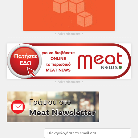
▴
Advertisement
▴
▴
Advertisement
▴