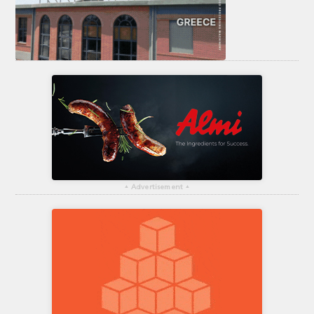
▴
Advertisement
▴