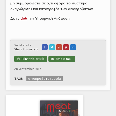
μη συμμορφώσεις σε ό,τι αφορά το σύστημα
αναγνώρισης και καταγραφής των αιγοπροβάτων
Δείτε
εδώ
την Υπουργική Απόφαση.
Social media





Share this article
Print this article
Send e-mail

✉
28 September 2017
αιγοπροβατοτροφία
TAGS: