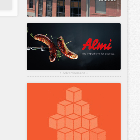
▴
Advertisement
▴