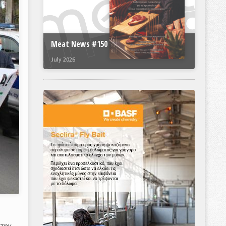
Meat News #150
July 2026
 την