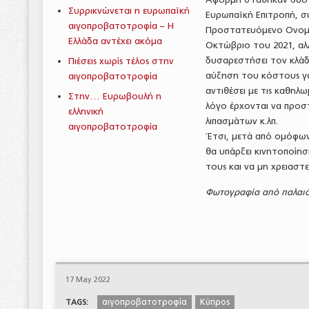
Συρρικνώνεται η ευρωπαϊκή
Ευρωπαϊκή Επιτροπή, σ
αιγοπροβατοτροφία – Η
Προστατευόμενο Ονομασ
Ελλάδα αντέχει ακόμα
Οκτώβριο του 2021, αλλ
δυσαρεστήσει τον κλάδ
Πιέσεις χωρίς τέλος στην
αύξηση του κόστους γά
αιγοπροβατοτροφία
αντιθέσει με τις καθηλ
Στην… Ευρωβουλή η
λόγο έρχονται να προσ
ελληνική
λιπασμάτων κ.λπ.
αιγοπροβατοτροφία
Έτσι, μετά από ομόφ
θα υπάρξει κινητοποίη
τους και να μη χρειαστε
Φωτογραφία από παλαιότ
17 May 2022
αιγοπροβατοτροφία
Κύπρος
TAGS: