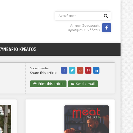
Αίτηση Συνδρομής

Χρήσιμες Συνδέσεις
ΣΥΝΕΔΡΙΟ ΚΡΕΑΤΟΣ
Social media





Share this article
Print this article
Send e-mail

✉