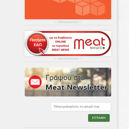
▴
Advertisement
▴
▴
Advertisement
▴