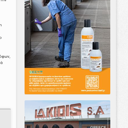
η
ο
όφων,
τά