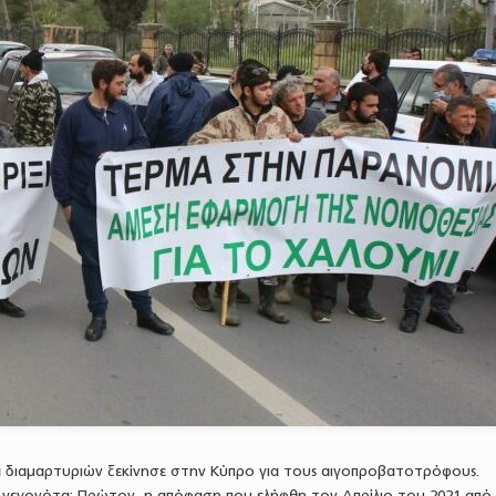
 διαμαρτυριών ξεκίνησε στην Κύπρο για τους αιγοπροβατοτρόφους.
εγονότα: Πρώτον, η απόφαση που ελήφθη τον Απρίλιο του 2021 από