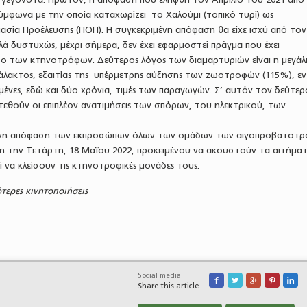
ύμφωνα με την οποία καταχωρίζει το Χαλούμι (τοπικό τυρί) ως
ία Προέλευσης (ΠΟΠ). Η συγκεκριμένη απόφαση θα είχε ισχύ από τον
ά δυστυχώς, μέχρι σήμερα, δεν έχει εφαρμοστεί πράγμα που έχει
ο των κτηνοτρόφων. Δεύτερος λόγος των διαμαρτυριών είναι η μεγάλ
λακτος, εξαιτίας της υπέρμετρης αύξησης των ζωοτροφών (115%), εν
ωμένες, εδώ και δύο χρόνια, τιμές των παραγωγών. Σ’ αυτόν τον δεύτερ
τεθούν οι επιπλέον ανατιμήσεις των σπόρων, του ηλεκτρικού, των
ωνη απόφαση των εκπροσώπων όλων των ομάδων των αιγοπροβατοτρ
ση την Τετάρτη, 18 Μαΐου 2022, προκειμένου να ακουστούν τα αιτήμα
ί να κλείσουν τις κτηνοτροφικές μονάδες τους.
ερες κινητοποιήσεις
Social media





Share this article