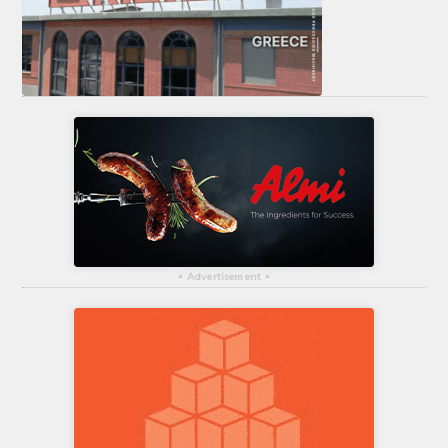
▴
Advertisement
▴