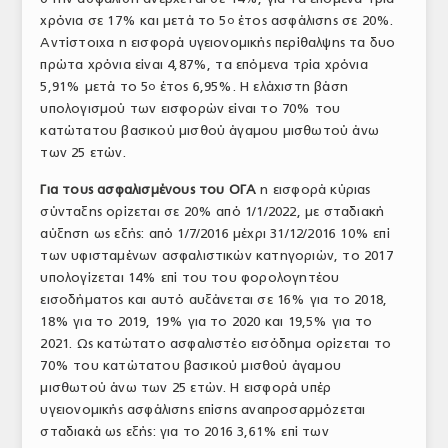
χρόνια σε 17% και μετά το 5
έτος ασφάλισης σε 20%.
ο
Αντίστοιχα η εισφορά υγειονομικής περίθαλψης τα δυο
πρώτα χρόνια είναι 4,87%, τα επόμενα τρία χρόνια
5,91% μετά το 5
έτος 6,95%. Η ελάχιστη βάση
ο
υπολογισμού των εισφορών είναι το 70% του
κατώτατου βασικού μισθού άγαμου μισθωτού άνω
των 25 ετών.
Για τους ασφαλισμένους του ΟΓΑ
η εισφορά κύριας
σύνταξης ορίζεται σε 20% από 1/1/2022, με σταδιακή
αύξηση ως εξής: από 1/7/2016 μέχρι 31/12/2016 10% επί
των υφισταμένων ασφαλιστικών κατηγοριών, το 2017
υπολογίζεται 14% επί του του φορολογητέου
εισοδήματος και αυτό αυξάνεται σε 16% για το 2018,
18% για το 2019, 19% για το 2020 και 19,5% για το
2021. Ως κατώτατο ασφαλιστέο εισόδημα ορίζεται το
70% του κατώτατου βασικού μισθού άγαμου
μισθωτού άνω των 25 ετών. Η εισφορά υπέρ
υγειονομικής ασφάλισης επίσης αναπροσαρμόζεται
σταδιακά ως εξής: για το 2016 3,61% επί των