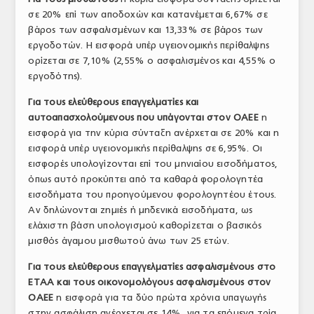
σε 20% επί των αποδοχών και κατανέμεται 6,67% σε
βάρος των ασφαλισμένων και 13,33% σε βάρος των
εργοδοτών. Η εισφορά υπέρ υγειονομικής περίθαλψης
ορίζεται σε 7,10% (2,55% ο ασφαλισμένος και 4,55% ο
εργοδότης).
Για τους ελεύθερους επαγγελματίες και
αυτοαπασχολούμενους που υπάγονται στον ΟΑΕΕ
η
εισφορά για την κύρια σύνταξη ανέρχεται σε 20% και η
εισφορά υπέρ υγειονομικής περίθαλψης σε 6,95%. Οι
εισφορές υπολογίζονται επί του μηνιαίου εισοδήματος,
όπως αυτό προκύπτει από τα καθαρά φορολογητέα
εισοδήματα του προηγούμενου φορολογητέου έτους.
Αν δηλώνονται ζημιές ή μηδενικά εισοδήματα, ως
ελάχιστη βάση υπολογισμού καθορίζεται ο βασικός
μισθός άγαμου μισθωτού άνω των 25 ετών.
Για τους ελεύθερους επαγγελματίες ασφαλισμένους στο
ΕΤΑΑ και τους οικονομολόγους ασφαλισμένους στον
ΟΑΕΕ
η εισφορά για τα δύο πρώτα χρόνια υπαγωγής
στην ασφάλιση ανέρχεται σε 14%, για τα επόμενα τρία