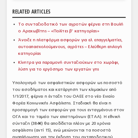
ΑΝΑΛΥΣΕΙΣ
RELATED ARTICLES
ΕΜΠΟΡΙΚΟΣ ΚΑΤΑΛΟΓΟΣ
Το συνταξιοδοτικό των αγροτών φέρνει στη Βουλή
ο Αραχωβίτης – «Πολίτες β’ κατηγορίας»
ΠΑΡΑΓΩΓΗ & ΕΜΠΟΡΙΑ
Άνοιξε η πλατφόρμα εισφορών για ελ. επαγγελματίες,
ΣΦΑΓΕΙΑ
αυτοαπασχολούμενους, αγρότες – Ελεύθερη επιλογή
κατηγορίας
ΠΡΩΤΕΣ ΥΛΕΣ
Κίνητρα για παραμονή συνταξιούχων στο χωράφι,
λύση για το εργόσημο των εργατών γης
ΕΞΟΠΛΙΣΜΟΣ
Υπολογισμό των ασφαλιστικών εισφορών ως ποσοστό
ΥΠΗΡΕΣΙΕΣ
του εισοδήματος και κατάργηση των κλιμακίων από
ΕΜΠΟΡΙΚΟΙ ΑΝΤΙΠΡΟΣΩΠΟΙ
1/1/2017, φέρνει η ένταξη του ΟΑΕΕ στο νέο Ενιαίο
Φορέα Κοινωνικής Ασφάλισης. Σταδιακή θα είναι η
ΝΟΜΟΘΕΣΙΑ
προσαρμογή των εισφορών για τους ενταγμένους στον
ΟΓΑ και το ταμείο των επιστημόνων (ΕΤΑΑ). Η εθνική
ΕΛΛΗΝΙΚΗ ΝΟΜΟΘΕΣΙΑ
σύνταξη (384€) θα αποδίδεται πλέον με 20 χρόνια
ασφάλισης (αντί 15), ενώ μειώνονται τα ποσοστά
ΕΥΡΩΠΑΪΚΗ ΝΟΜΟΘΕΣΙΑ
αναπλήρωσης για την έκδοση του ανταποδοτικού