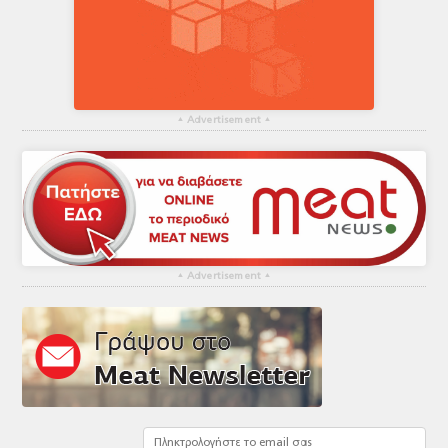
▴
Advertisement
▴
▴
Advertisement
▴