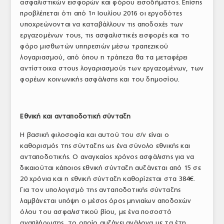
ασφαλιστικών εισφορών και φόρου εισοδήματος. Επίσης
προβλέπεται ότι από 1
Ιουλίου 2016 οι εργοδότες
η
υποχρεώνονται να καταβάλλουν τις αποδοχές των
εργαζομένων τους, τις ασφαλιστικές εισφορές και το
φόρο μισθωτών υπηρεσιών μέσω τραπεζικού
λογαριασμού, από όπου η τράπεζα θα τα μεταφέρει
αντίστοιχα στους λογαριασμούς των εργαζομένων, των
φορέων κοινωνικής ασφάλισης και του δημοσίου.
Εθνική και ανταποδοτική σύνταξη
Η βασική φιλοσοφία και αυτού του σ/ν είναι ο
καθορισμός της σύνταξης ως ένα σύνολο εθνικής και
ανταποδοτικής. Ο αναγκαίος χρόνος ασφάλισης για να
δικαιούται κάποιος εθνική σύνταξη αυξάνεται από 15 σε
20 χρόνια και η εθνική σύνταξη καθορίζεται στα 384€.
Για τον υπολογισμό της ανταποδοτικής σύνταξης
λαμβάνεται υπόψη ο μέσος όρος μηνιαίων αποδοχών
όλου του ασφαλιστικού βίου, με ένα ποσοστό
αναπλήρωσης, το οποίο αυξάνει ανάλογα με τα έτη