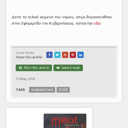
Δείτε το τελικό κείμενο του νόμου, όπως δημοσιεύθηκε
στην Εφημερίδα της Κυβερνήσεως, πατώντας
εδώ
Social media





Share this article
Print this article
Send e-mail

✉
10 May 2016
ασφαλιστικό
ΟΑΕΕ
TAGS: