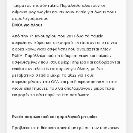
τμήματος της σύνταξης. Παράλληλα αλλάζουν οι
ΤΟ ΠΕΡΙΟΔΙΚΟ
κλίμακες φορολογίας και ισχύουν ενιαία για όλους τους
Profile
φορολογούμενους.
ΕΦΚΑ για όλους
ΑΡΧΕΙΟ ΤΕΥΧΩΝ
Από την 1
Ιανουαρίου του 2017 όλα τα ταμεία
η
ΣΥΝΕΔΡΙΟ ΚΡΕΑΤΟΣ
ασφάλισης, κύρια και επικουρικά, εντάσσονται στο νέο
φορέα κοινωνικής ασφάλισης που ονομάζεται πλέον
ΕΦΚΑ. Παράλληλα παύει η διάκριση νέων και παλαιών
ασφαλισμένων που ίσχυε μέχρι σήμερα και καθορίζονται
ενιαίοι συντελεστές εισφορών για όλους, με ένα
μεταβατικό στάδιο μέχρι το 2022 για τους
ασφαλισμένους του ΟΓΑ και μια διαφοροποίηση στους
νέους επιστήμονες, που θα απολαμβάνουν μικρότερες
εισφορές τα πέντε πρώτα έτη ασφάλισης.
Ενιαίο ασφαλιστικό και φορολογικό μητρώο
Προβλέπεται η θέσπιση κοινού μητρώου των υπόχρεων