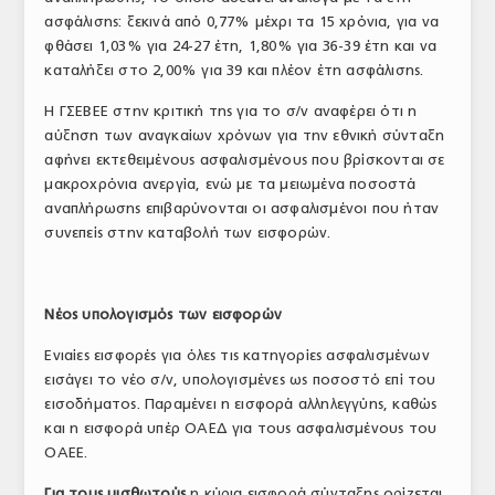
ασφάλισης: ξεκινά από 0,77% μέχρι τα 15 χρόνια, για να
φθάσει 1,03% για 24-27 έτη, 1,80% για 36-39 έτη και να
καταλήξει στο 2,00% για 39 και πλέον έτη ασφάλισης.
Η ΓΣΕΒΕΕ στην κριτική της για το σ/ν αναφέρει ότι η
αύξηση των αναγκαίων χρόνων για την εθνική σύνταξη
αφήνει εκτεθειμένους ασφαλισμένους που βρίσκονται σε
μακροχρόνια ανεργία, ενώ με τα μειωμένα ποσοστά
αναπλήρωσης επιβαρύνονται οι ασφαλισμένοι που ήταν
συνεπείς στην καταβολή των εισφορών.
Νέος υπολογισμός των εισφορών
Ενιαίες εισφορές για όλες τις κατηγορίες ασφαλισμένων
εισάγει το νέο σ/ν, υπολογισμένες ως ποσοστό επί του
εισοδήματος. Παραμένει η εισφορά αλληλεγγύης, καθώς
και η εισφορά υπέρ ΟΑΕΔ για τους ασφαλισμένους του
ΟΑΕΕ.
Για τους μισθωτούς
η κύρια εισφορά σύνταξης ορίζεται