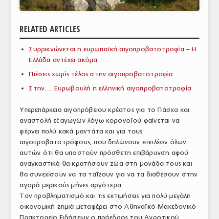
ΑΝΑΛΥΣΕΙΣ
RELATED ARTICLES
ΕΜΠΟΡΙΚΟΣ ΚΑΤΑΛΟΓΟΣ
Συρρικνώνεται η ευρωπαϊκή αιγοπροβατοτροφία – Η
ΠΑΡΑΓΩΓΗ & ΕΜΠΟΡΙΑ
Ελλάδα αντέχει ακόμα
ΣΦΑΓΕΙΑ
Πιέσεις χωρίς τέλος στην αιγοπροβατοτροφία
Στην… Ευρωβουλή η ελληνική αιγοπροβατοτροφία
ΠΡΩΤΕΣ ΥΛΕΣ
Υπερεπάρκεια αιγοπρόβειου κρέατος για το Πάσχα και
ΕΞΟΠΛΙΣΜΟΣ
αναστολή εξαγωγών λόγω κορονοϊού φαίνεται να
φέρνει πολύ κακά μαντάτα και για τους
ΥΠΗΡΕΣΙΕΣ
αιγοπροβατοτρόφους, που δηλώνουν επιπλέον όλων
ΕΜΠΟΡΙΚΟΙ ΑΝΤΙΠΡΟΣΩΠΟΙ
αυτών ότι θα υποστούν πρόσθετη επιβάρυνση αφού
αναγκαστικά θα κρατήσουν ζώα στη μονάδα τους και
ΝΟΜΟΘΕΣΙΑ
θα συνεχίσουν να τα ταΐζουν για να τα διαθέσουν στην
αγορά μερικούς μήνες αργότερα.
ΕΛΛΗΝΙΚΗ ΝΟΜΟΘΕΣΙΑ
Τον προβληματισμό και τις εκτιμήσεις για πολύ μεγάλη
οικονομική ζημιά μεταφέρει στο Αθηναϊκό-Μακεδονικό
ΕΥΡΩΠΑΪΚΗ ΝΟΜΟΘΕΣΙΑ
Πρακτορείο Ειδήσεων ο πρόεδρος του Αγροτικού