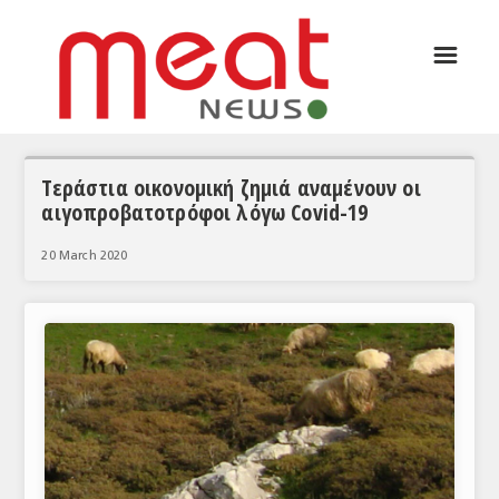
☰
ΑΡΘΡΟΓΡΑΦΙΑ
ΕΛΛΑΔΑ
ΕΙΔΗΣΕΙΣ
Τεράστια οικονομική ζημιά αναμένουν οι
αιγοπροβατοτρόφοι λόγω Covid-19
ΣΥΝΕΝΤΕΥΞΕΙΣ
20 March 2020
ΘΕΜΑΤΑ
ΑΝΑΛΥΣΕΙΣ
ΚΟΣΜΟΣ
ΕΙΔΗΣΕΙΣ
ΕΥΡΩΠΑΪΚΕΣ ΑΠΟΦΑΣΕΙΣ
ΘΕΜΑΤΑ