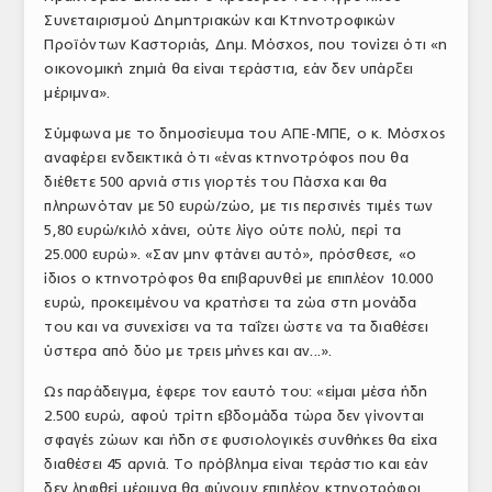
Συνεταιρισμού Δημητριακών και Κτηνοτροφικών
ΤΟ ΠΕΡΙΟΔΙΚΟ
Προϊόντων Καστοριάς, Δημ. Μόσχος, που τονίζει ότι «η
Profile
οικονομική ζημιά θα είναι τεράστια, εάν δεν υπάρξει
μέριμνα».
ΑΡΧΕΙΟ ΤΕΥΧΩΝ
Σύμφωνα με το δημοσίευμα του ΑΠΕ-ΜΠΕ, ο κ. Μόσχος
ΣΥΝΕΔΡΙΟ ΚΡΕΑΤΟΣ
αναφέρει ενδεικτικά ότι «ένας κτηνοτρόφος που θα
διέθετε 500 αρνιά στις γιορτές του Πάσχα και θα
πληρωνόταν με 50 ευρώ/ζώο, με τις περσινές τιμές των
5,80 ευρώ/κιλό χάνει, ούτε λίγο ούτε πολύ, περί τα
25.000 ευρώ». «Σαν μην φτάνει αυτό», πρόσθεσε, «ο
ίδιος ο κτηνοτρόφος θα επιβαρυνθεί με επιπλέον 10.000
ευρώ, προκειμένου να κρατήσει τα ζώα στη μονάδα
του και να συνεχίσει να τα ταΐζει ώστε να τα διαθέσει
ύστερα από δύο με τρεις μήνες και αν...».
Ως παράδειγμα, έφερε τον εαυτό του: «είμαι μέσα ήδη
2.500 ευρώ, αφού τρίτη εβδομάδα τώρα δεν γίνονται
σφαγές ζώων και ήδη σε φυσιολογικές συνθήκες θα είχα
διαθέσει 45 αρνιά. Το πρόβλημα είναι τεράστιο και εάν
δεν ληφθεί μέριμνα θα φύγουν επιπλέον κτηνοτρόφοι