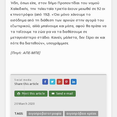
Ήδη, όπως είπε, στον δήμο Προποντίδας του νομού
Χαλκιδικής, την τελευταία τριετία έχουν μειωθεί σε 92 οι
κτηνοτρόφοι (από 192). «Όχι μόνο χάνουμε το
εισόδημα από τη διάθεση των αρνιών στην αγορά του
εξωτερικού, αλλά μπαίνουμε και μέσα, αφού θα πρέπει να
τα ταΐζουμε τα ζώα για να τα διαθέσουμε σε
μεταγενέστερο στάδιο. Κανείς, μάλιστα, δεν ξέρει αν και
πότε θα διατεθούν», υπογράμμισε.
[Πηγή: ΑΠΕ-ΜΠΕ
]
Social media





Share this article
Print this article
Send e-mail

✉
20 March 2020
αιγοπροβατοτροφία
αιγοπρόβειο κρέας
TAGS: