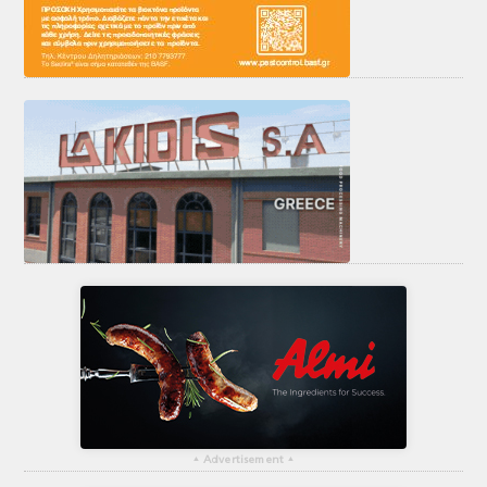
▴
Advertisement
▴