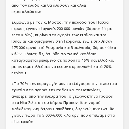
από τον κλάδο και θα κλείσουν και άλλες
εκμεταλλεύσεις».
Σύμφωνα με τον κ. Μόσχο, την περίοδο του Πάσχα
πέρυσι, έγιναν εξαγωγές 200.000 αρνιών (βάρους έξι με
επτά κιλών), κυρίως στις αγορές των Ιταλίας και της
Ισπανίας και ορισμένων στη Γερμανία, ενώ εισήχθησαν
175.000 αρνιά από Ρουμανία και Βουλγαρία, βάρους δέκα
κιλών. Τόνισε, δε, ότι ήδη το ζωϊκό κεφάλαιο
καταγράφεται μειωμένο σε ποσοστό 16% πανελλαδικά,
με τις εκμεταλλεύσεις να έχουν συρρικνωθεί κατά 20%
περίπου.
«Το 70% της παραγωγής μας το εξάγουμε την τελευταία
τριετία στις αγορές της Ιταλίας και της Ισπανίας»,
ανέφερε, από την πλευρά του, ο γεωργοκτηνοτρόφος
στα Νέα Σίλατα του δήμου Προποντίδας νομού
Χαλκιδικής, Δημήτρης Παπαδάκης, διερωτώμενος «τι θα
γίνουν τώρα τα 5.000-6.000 κιλά αρνί που στέλναμε στο
εξωτερικό».