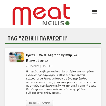
☰
ΑΡΘΡΟΓΡΑΦΙΑ
ΕΛΛΑΔΑ
TAG "ΖΩΙΚΉ ΠΑΡΑΓΩΓΉ"
ΕΙΔΗΣΕΙΣ
ΣΥΝΕΝΤΕΥΞΕΙΣ
Κρέας υπό πίεση παραγωγής και
ΘΕΜΑΤΑ
βιωσιμότητας
ΑΝΑΛΥΣΕΙΣ
28.05.2026 |
ΕΙΔΗΣΕΙΣ
Η παγκόσμια βιομηχανία κρέατος βρίσκεται σε φάση
ΚΟΣΜΟΣ
έντονων προσαρμογών, καθώς οι επιχειρήσεις
καλούνται να λειτουργήσουν σε ένα περιβάλλον
αυξημένου κόστους, μεταβαλλόμενης ζήτησης και πιο
ΕΙΔΗΣΕΙΣ
αυστηρών περιβαλλοντικών και ποιοτικών απαιτήσεων.
Οι σύγχρονες τάσεις δείχνουν ότι η αγορά δεν
ενδιαφέρεται πλέον μόνο...
ΕΥΡΩΠΑΪΚΕΣ ΑΠΟΦΑΣΕΙΣ
Read Full Article
ΘΕΜΑΤΑ