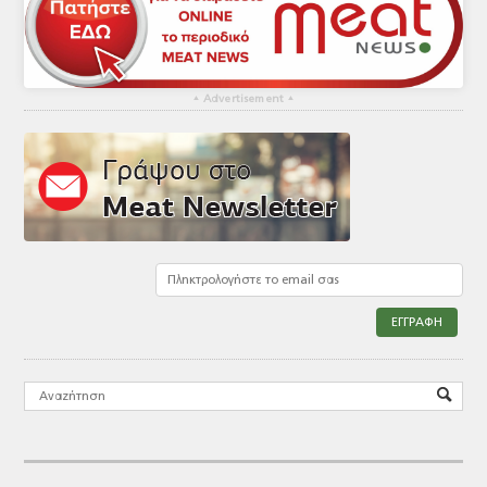
▴
Advertisement
▴