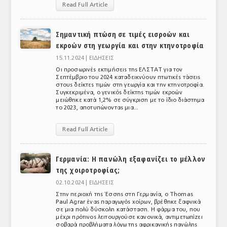
Read Full Article
ΤΟ ΠΕΡΙΟΔΙΚΟ
Profile
Σημαντική πτώση σε τιμές εισροών και
εκροών στη γεωργία και στην κτηνοτροφία
ΑΡΧΕΙΟ ΤΕΥΧΩΝ
15.11.2024 |
ΕΙΔΗΣΕΙΣ
Οι προσωρινές εκτιμήσεις της ΕΛΣΤΑΤ για τον
ΣΥΝΕΔΡΙΟ ΚΡΕΑΤΟΣ
Σεπτέμβριο του 2024 καταδεικνύουν πτωτικές τάσεις
στους δείκτες τιμών στη γεωργία και την κτηνοτροφία.
Συγκεκριμένα, ο γενικός δείκτης τιμών εκροών
μειώθηκε κατά 1,2% σε σύγκριση με το ίδιο διάστημα
το 2023, αποτυπώνοντας μια...
Read Full Article
Γερμανία: Η πανώλη εξαφανίζει το μέλλον
της χοιροτροφίας;
02.10.2024 |
ΕΙΔΗΣΕΙΣ
Στην περιοχή της Έσσης στη Γερμανία, ο Thomas
Paul Agrar ένας παραγωγός χοίρων, βρέθηκε ξαφνικά
σε μια πολύ δύσκολη κατάσταση. Η φάρμα του, που
μέχρι πρότινος λειτουργούσε κανονικά, αντιμετωπίζει
σοβαρά προβλήματα λόγω της αφρικανικής πανώλης