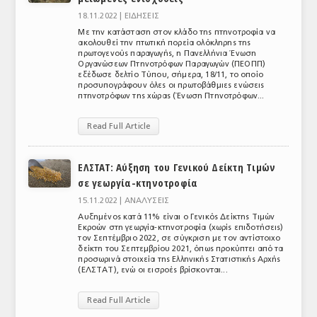
18.11.2022 |
ΕΙΔΗΣΕΙΣ
Με την κατάσταση στον κλάδο της πτηνοτροφία να
ακολουθεί την πτωτική πορεία ολόκληρης της
πρωτογενούς παραγωγής, η Πανελλήνια Ένωση
Οργανώσεων Πτηνοτρόφων Παραγωγών (ΠΕΟΠΠ)
εξέδωσε δελτίο Τύπου, σήμερα, 18/11, το οποίο
προσυπογράφουν όλες οι πρωτοβάθμιες ενώσεις
πτηνοτρόφων της χώρας (Ένωση Πτηνοτρόφων...
Read Full Article
ΕΛΣΤΑΤ: Αύξηση του Γενικού Δείκτη Τιμών
σε γεωργία-κτηνοτροφία
15.11.2022 |
ΑΝΑΛΥΣΕΙΣ
Αυξημένος κατά 11% είναι ο Γενικός Δείκτης Τιμών
Εκροών στη γεωργία-κτηνοτροφία (χωρίς επιδοτήσεις)
τον Σεπτέμβριο 2022, σε σύγκριση με τον αντίστοιχο
δείκτη του Σεπτεμβρίου 2021, όπως προκύπτει από τα
προσωρινά στοιχεία της Ελληνικής Στατιστικής Αρχής
(ΕΛΣΤΑΤ), ενώ οι εισροές βρίσκονται...
Read Full Article