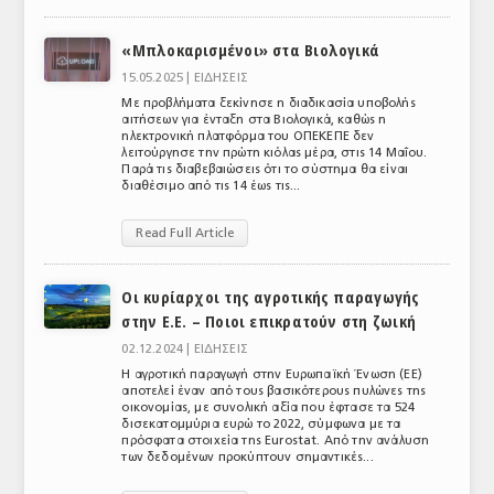
ΑΝΑΛΥΣΕΙΣ
«Μπλοκαρισμένοι» στα Βιολογικά
ΕΜΠΟΡΙΚΟΣ ΚΑΤΑΛΟΓΟΣ
15.05.2025 |
ΕΙΔΗΣΕΙΣ
Με προβλήματα ξεκίνησε η διαδικασία υποβολής
ΠΑΡΑΓΩΓΗ & ΕΜΠΟΡΙΑ
αιτήσεων για ένταξη στα Βιολογικά, καθώς η
ηλεκτρονική πλατφόρμα του ΟΠΕΚΕΠΕ δεν
λειτούργησε την πρώτη κιόλας μέρα, στις 14 Μαΐου.
ΣΦΑΓΕΙΑ
Παρά τις διαβεβαιώσεις ότι το σύστημα θα είναι
διαθέσιμο από τις 14 έως τις...
ΠΡΩΤΕΣ ΥΛΕΣ
Read Full Article
ΕΞΟΠΛΙΣΜΟΣ
Οι κυρίαρχοι της αγροτικής παραγωγής
ΥΠΗΡΕΣΙΕΣ
στην Ε.Ε. – Ποιοι επικρατούν στη ζωική
ΕΜΠΟΡΙΚΟΙ ΑΝΤΙΠΡΟΣΩΠΟΙ
02.12.2024 |
ΕΙΔΗΣΕΙΣ
Η αγροτική παραγωγή στην Ευρωπαϊκή Ένωση (ΕΕ)
ΝΟΜΟΘΕΣΙΑ
αποτελεί έναν από τους βασικότερους πυλώνες της
οικονομίας, με συνολική αξία που έφτασε τα 524
δισεκατομμύρια ευρώ το 2022, σύμφωνα με τα
ΕΛΛΗΝΙΚΗ ΝΟΜΟΘΕΣΙΑ
πρόσφατα στοιχεία της Eurostat. Από την ανάλυση
των δεδομένων προκύπτουν σημαντικές...
ΕΥΡΩΠΑΪΚΗ ΝΟΜΟΘΕΣΙΑ