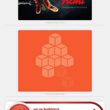
▴
Advertisement
▴
▴
Advertisement
▴