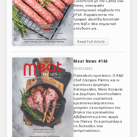
Συνέντευξη με τον Carlos Das
Neves, επικεφαλής
επιστημονικό σύμβουλο της
EFSA: Θωρακίζοντας την
τροφική αλυσίδα Αποστολή
στη Νάξο: Μια σημαντική
επένδυση για...
Read Full Article
Meat News #146
09.03.2026 |
Πασχαλινές προτάσεις: Ο R&D
Chef Λάζαρος Ράπτης και οι
κρεοτέχνες Δημήτρης
Χατζημιχάλης, Νίκος Κεχαγιάς
και Δημήτρης Χουστουλάκης
προτείνουν εορταστικά
κρεατοσκευάσματα που
μπορούν να κοσμήσουν την
βιτρίνα του κρεοπωλείου.
Αβεβαιότητα για την αγορά
του Πάσχα. Ένα ρεπορτάζγια
τις δυσκολίες που
αντιμετωπίζουν...