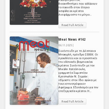
καθηγήτρια ΓΠΑ:
Βιοαισθητήρες που αλλάζουν
το παιχνίδι στον έλεγχο
ασφάλειας κρέατος
Ανεφάρμοστο το μέτρο...
Read Full Article
Meat News #142
06.11.2025 |
Συνέντευξη με τη Δέσποινα
Μπακιρλή, πρόεδρο ΣΕΒΕΚ: Οι
προκλήσεις και οι προοπτικές
της ελληνικής βιομηχανίας
κρέατος Συνέντευξη με τον
Μιχάλη Χατζόπουλο,
γραμματέα Σωματείου
Κρεοπωλών Ν. Σερρών:
«Είμαστε στον ίδιο αγώνα με
τους κτηνοτρόφους»
Αφιέρωμα. Εξοπλισμός για την
επεξεργασία κρέατος Η...
Read Full Article