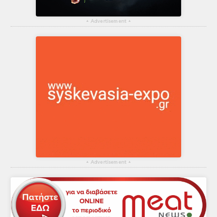
▴
Advertisement
▴
▴
Advertisement
▴