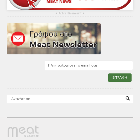
▴
Advertisement
▴