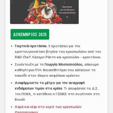
ΑΝΑΛΥΣΕΙΣ
ΕΜΠΟΡΙΚΟΣ ΚΑΤΑΛΟΓΟΣ
ΠΑΡΑΓΩΓΗ & ΕΜΠΟΡΙΑ
ΔΕΚΕΜΒΡΙΟΣ 2025
ΣΦΑΓΕΙΑ
Γιορτινές προτάσεις
. 5 προτάσεις για την
ΠΡΩΤΕΣ ΥΛΕΣ
χριστουγεννιάτικη βιτρίνα του κρεοπωλείου από τον
R&D Chef Λάζαρο Ράπτη και κρεοπώλες - κρεοτέχνες
ΕΞΟΠΛΙΣΜΟΣ
Συνέντευξη με τη
Γεωργία Μοσχοπούλου,
επίκουρη
ΥΠΗΡΕΣΙΕΣ
καθηγήτρια ΓΠΑ: Βιοαισθητήρες που αλλάζουν το
παιχνίδι στον έλεγχο ασφάλειας κρέατος
ΕΜΠΟΡΙΚΟΙ ΑΝΤΙΠΡΟΣΩΠΟΙ
Ανεφάρμοστο το μέτρο για την αναγραφή
ΝΟΜΟΘΕΣΙΑ
ενδιάμεσων τιμών στο κρέας
. Τι αποφάσισε το Δ.Σ.
της ΠΟΚΚ, τι κατέθεσε η ΓΣΕΒΕΕ στη συζήτηση στη
ΕΛΛΗΝΙΚΗ ΝΟΜΟΘΕΣΙΑ
Βουλή
Χαρά και κέφι στο χορό των κρεοπωλών
ΕΥΡΩΠΑΪΚΗ ΝΟΜΟΘΕΣΙΑ
Θεσσαλονίκης