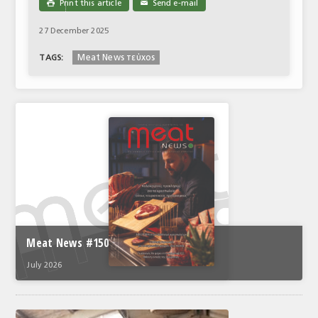
Print this article
Send e-mail

✉
27 December 2025
Meat News τεύχος
TAGS:
Meat News #150
July 2026