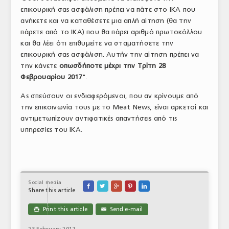
επικουρική σας ασφάλιση πρέπει να πάτε στο ΙΚΑ που
ΤΟ ΠΕΡΙΟΔΙΚΟ
ανήκετε και να καταθέσετε μια απλή αίτηση (θα την
Profile
πάρετε από το ΙΚΑ) που θα πάρει αριθμό πρωτοκόλλου
και θα λέει ότι επιθυμείτε να σταματήσετε την
ΑΡΧΕΙΟ ΤΕΥΧΩΝ
επικουρική σας ασφάλιση. Αυτήν την αίτηση πρέπει να
την κάνετε
οπωσδήποτε μέχρι την Τρίτη 28
ΣΥΝΕΔΡΙΟ ΚΡΕΑΤΟΣ
Φεβρουαρίου 2017
".
Ας σπεύσουν οι ενδιαφερόμενοι, που αν κρίνουμε από
την επικοινωνία τους με το Meat News, είναι αρκετοί και
αντιμετωπίζουν αντιφατικές απαντήσεις από τις
υπηρεσίες του ΙΚΑ.
Social media





Share this article
Print this article
Send e-mail

✉