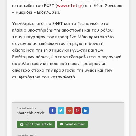
ιστοσελίδα του ΕΦΕΤ (
www.efet.gr
) στη θέση Συνέδρια
ΤΟ ΠΕΡΙΟΔΙΚΟ
– Ημερίδες – Εκδηλώσεις.
Profile
Υπενθυμίζεται ότι ο ΕΦΕΤ και το Γεωπονικό, στο
πλαίσιο υποστήριξης της αποστολής και του ρόλου
ΑΡΧΕΙΟ ΤΕΥΧΩΝ
τους, υπέγραψαν τον περασμένο Μάιο πρωτόκολλο
ΣΥΝΕΔΡΙΟ ΚΡΕΑΤΟΣ
συνεργασίας, επιδιώκοντας τη μέγιστη δυνατή
αξιοποίηση της επιστημονικής γνώσης και των
διαθέσιμων πόρων, ώστε να εξασφαλίζεται η παραγωγή
ασφαλέστερων και ποιοτικότερων τροφίμων με
απώτερο στόχο την προστασία της υγείας και των
συμφερόντων του καταναλωτή.
Social media





Share this article
Print this article
Send e-mail

✉