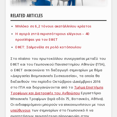
ΑΝΑΛΥΣΕΙΣ
RELATED ARTICLES
ΕΜΠΟΡΙΚΟΣ ΚΑΤΑΛΟΓΟΣ
Μπλόκο σε 6,2 τόνους ακατάλληλου κρέατος
ΠΑΡΑΓΩΓΗ & ΕΜΠΟΡΙΑ
Η αγορά ζητά περισσότερους ελέγχους – 40
ΣΦΑΓΕΙΑ
προσλήψεις για τον ΕΦΕΤ
ΕΦΕΤ: Σαλμονέλα σε ρολό κοτόπουλου
ΠΡΩΤΕΣ ΥΛΕΣ
Στο πλαίσιο του πρωτοκόλλου συνεργασίας μεταξύ του
ΕΞΟΠΛΙΣΜΟΣ
ΕΦΕΤ και του Γεωπονικού Πανεπιστημίου Αθηνών (ΓΠΑ),
ο ΕΦΕΤ ανακοινώνει τη διεξαγωγή σεμιναρίων με θέμα
ΥΠΗΡΕΣΙΕΣ
«Διεργασίες Βιομηχανικής Συσκευασίας», τα οποία θα
ΕΜΠΟΡΙΚΟΙ ΑΝΤΙΠΡΟΣΩΠΟΙ
διεξαχθούν την περίοδο Οκτώβριος–Δεκέμβριος 2016
στο ΓΠΑ και διοργανώνονται από το
Τμήμα Επιστήμης
ΝΟΜΟΘΕΣΙΑ
Τροφίμων και Διατροφής του Ανθρώπου
Εργαστήριο
Μηχανικής Τροφίμων (Ιερά οδός 75, Βοτανικός, Αθήνα).
ΕΛΛΗΝΙΚΗ ΝΟΜΟΘΕΣΙΑ
Οι ενδιαφερόμενοι μπορούν να επικοινωνήσουν με τους
υπεύθυνους
των σεμιναρίων στο Γεωπονικό ή να
ΕΥΡΩΠΑΪΚΗ ΝΟΜΟΘΕΣΙΑ
αναζητήσουν περισσότερες πληροφορίες στην