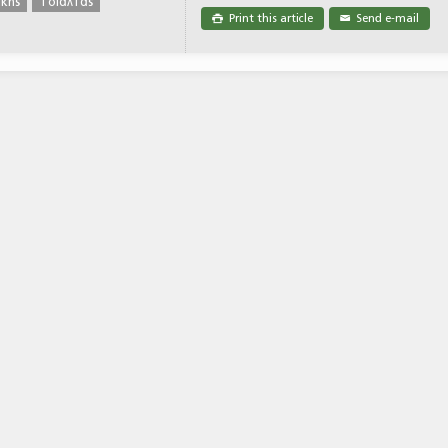
ικής
Τσιάλτας
Print this article
Send e-mail

✉