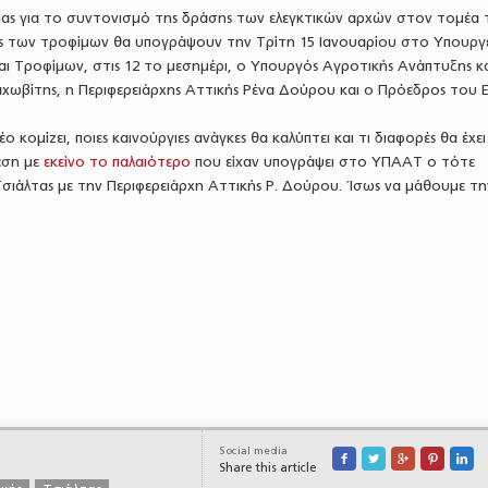
ς για το συντονισμό της δράσης των ελεγκτικών αρχών στον τομέα 
ας των τροφίμων θα υπογράψουν την Τρίτη 15 Ιανουαρίου στο Υπουργ
ι Τροφίμων, στις 12 το μεσημέρι, ο Υπουργός Αγροτικής Ανάπτυξης κ
ωβίτης, η Περιφερειάρχης Αττικής Ρένα Δούρου και ο Πρόεδρος του 
ο κομίζει, ποιες καινούργιες ανάγκες θα καλύπτει και τι διαφορές θα έχε
έση με
εκείνο το παλαιότερο
που είχαν υπογράψει στο ΥΠΑΑΤ ο τότε
σιάλτας με την Περιφερειάρχη Αττικής Ρ. Δούρου. Ίσως να μάθουμε τη
Social media





Share this article