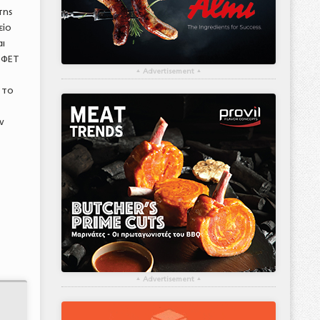
της
είο
αι
ΕΦΕΤ
▴
Advertisement
▴
ι το
ν
▴
Advertisement
▴