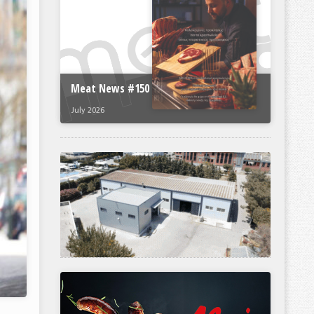
Meat News #150
July 2026