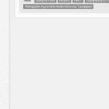
Δούρου Ρένα
έλεγχοι
ΕΦΕΤ
Περιφέρεια Αττ
TAGS:
Υπουργείο Αγροτικής Ανάπτυξης και Τροφίμων