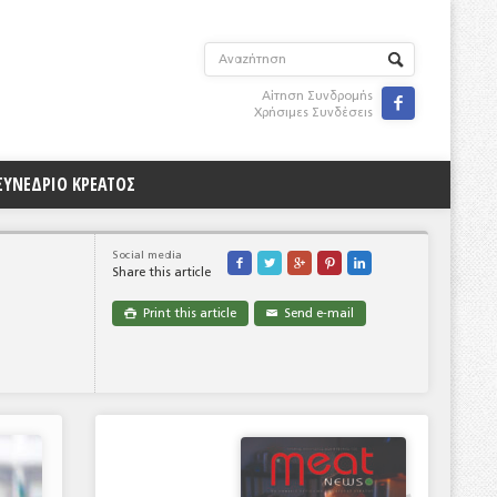
Αίτηση Συνδρομής

Χρήσιμες Συνδέσεις
ΣΥΝΕΔΡΙΟ ΚΡΕΑΤΟΣ
Social media





Share this article
Print this article
Send e-mail

✉