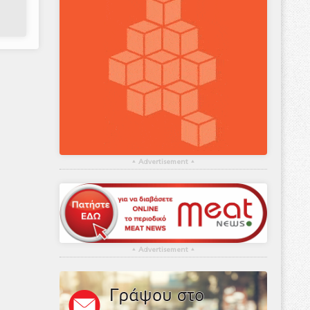
▴
Advertisement
▴
▴
Advertisement
▴