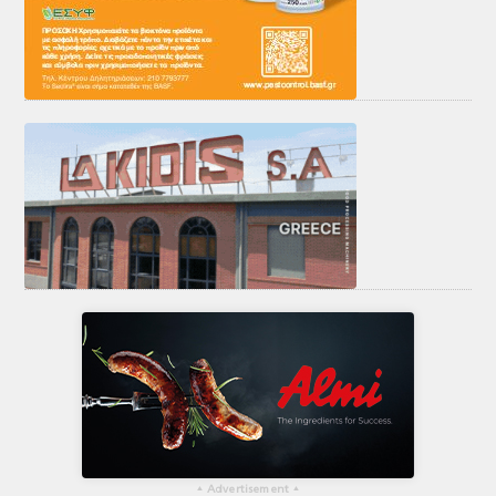
▴
Advertisement
▴