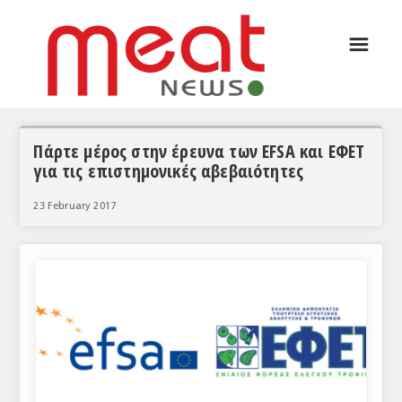
☰
ΑΡΘΡΟΓΡΑΦΙΑ
ΕΛΛΑΔΑ
ΕΙΔΗΣΕΙΣ
Πάρτε μέρος στην έρευνα των EFSA και ΕΦΕΤ
για τις επιστημονικές αβεβαιότητες
ΣΥΝΕΝΤΕΥΞΕΙΣ
23 February 2017
ΘΕΜΑΤΑ
ΑΝΑΛΥΣΕΙΣ
ΚΟΣΜΟΣ
ΕΙΔΗΣΕΙΣ
ΕΥΡΩΠΑΪΚΕΣ ΑΠΟΦΑΣΕΙΣ
ΘΕΜΑΤΑ