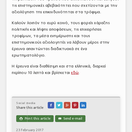
τις επιστημονικές αβεβαιότητες που σχετίζονται με την
ΤΟ ΠΕΡΙΟΔΙΚΟ
αξιολόγηση της επικινδυνότητας στα τρόφιμα.
Profile
Καλούν λοιπόν το ευρύ κοινό, τους φορείς χάραξης
πολιτικής και λήψης αποφάσεων, τις επιχειρήσεις
ΑΡΧΕΙΟ ΤΕΥΧΩΝ
τροφίμων, τα μέσα ενημέρωσης και τους
ΣΥΝΕΔΡΙΟ ΚΡΕΑΤΟΣ
επιστημονικούς αξιολογητές να λάβουν μέρος στην
έρευνα απαντώντας διαδικτυακά σε ένα
ερωτηματολόγιο.
Η έρευνα είναι διαθέσιμη και στα ελληνικά, διαρκεί
περίπου 10 λεπτά και βρίσκεται
εδώ
.
Social media





Share this article
Print this article
Send e-mail

✉
23 February 2017