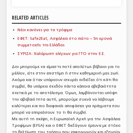
ΑΝΑΛΥΣΕΙΣ
RELATED ARTICLES
ΕΜΠΟΡΙΚΟΣ ΚΑΤΑΛΟΓΟΣ
Νέοι κανόνες για τα τρόφιμα
ΠΑΡΑΓΩΓΗ & ΕΜΠΟΡΙΑ
ΕΦΕΤ: Safe2Eat, Ασφάλεια στο πιάτο – 5η χρονιά
ΣΦΑΓΕΙΑ
συμμετοχής της Ελλάδας
ΣΥΡΙΖΑ: Χαλάρωση ελέγχων για ΓΤΟ στην Ε.Ε.
ΠΡΩΤΕΣ ΥΛΕΣ
Δεν μπορούμε να είμαστε ποτέ απολύτως βέβαιοι για το
ΕΞΟΠΛΙΣΜΟΣ
μέλλον, είτε στην επιστήμη ή στην καθημερινή μας ζωή.
Ακόμα και όταν υπάρχουν ισχυρές ενδείξεις ότι κάτι θα
ΥΠΗΡΕΣΙΕΣ
συμβεί, θα υπάρχει σχεδόν πάντα κάποια αβεβαιότητα
ΕΜΠΟΡΙΚΟΙ ΑΝΤΙΠΡΟΣΩΠΟΙ
σχετικά με το αποτέλεσμα. Όμως, λαμβάνοντας υπόψη
την αβεβαιότητα αυτή, μπορούμε συχνά να λάβουμε
ΝΟΜΟΘΕΣΙΑ
καλύτερες και πιο διαφανείς αποφάσεις για πράγματα που
μπορεί να επηρεάσουν το τι θα συμβεί.
ΕΛΛΗΝΙΚΗ ΝΟΜΟΘΕΣΙΑ
Με αυτή τη σκέψη, η Ευρωπαϊκή Αρχή για την Ασφάλεια
Τροφίμων (EFSA) και ο ΕΦΕΤ διεξάγουν έρευνα με στόχο
ΕΥΡΩΠΑΪΚΗ ΝΟΜΟΘΕΣΙΑ
τη βελτίωση του τρόπου που επικοινωνούν και εξηγούν