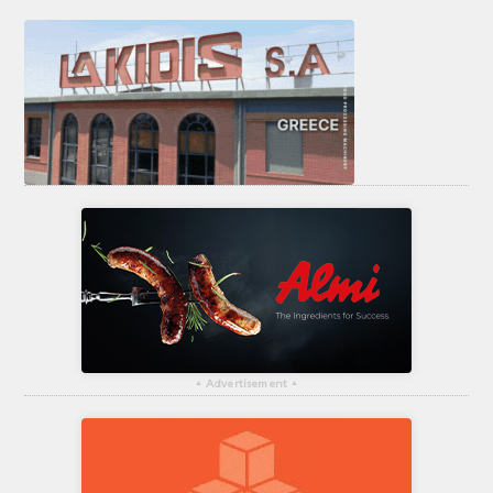
▴
Advertisement
▴