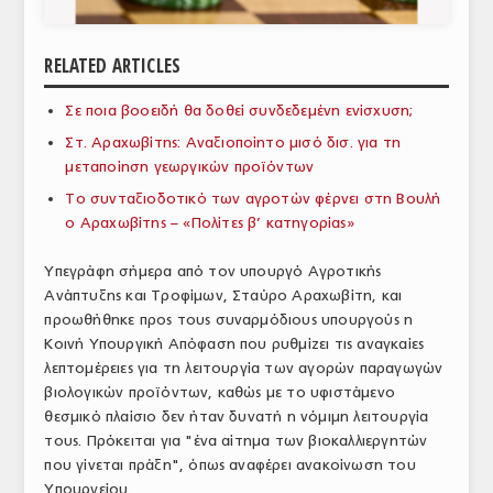
ΑΝΑΛΥΣΕΙΣ
RELATED ARTICLES
ΕΜΠΟΡΙΚΟΣ ΚΑΤΑΛΟΓΟΣ
Σε ποια βοοειδή θα δοθεί συνδεδεμένη ενίσχυση;
ΠΑΡΑΓΩΓΗ & ΕΜΠΟΡΙΑ
Στ. Αραχωβίτης: Αναξιοποίητο μισό δισ. για τη
ΣΦΑΓΕΙΑ
μεταποίηση γεωργικών προϊόντων
Το συνταξιοδοτικό των αγροτών φέρνει στη Βουλή
ΠΡΩΤΕΣ ΥΛΕΣ
ο Αραχωβίτης – «Πολίτες β’ κατηγορίας»
ΕΞΟΠΛΙΣΜΟΣ
Υπεγράφη σήμερα από τον υπουργό Αγροτικής
Ανάπτυξης και Τροφίμων, Σταύρο Αραχωβίτη, και
ΥΠΗΡΕΣΙΕΣ
προωθήθηκε προς τους συναρμόδιους υπουργούς η
ΕΜΠΟΡΙΚΟΙ ΑΝΤΙΠΡΟΣΩΠΟΙ
Κοινή Υπουργική Απόφαση που ρυθμίζει τις αναγκαίες
λεπτομέρειες για τη λειτουργία των αγορών παραγωγών
ΝΟΜΟΘΕΣΙΑ
βιολογικών προϊόντων, καθώς με το υφιστάμενο
θεσμικό πλαίσιο δεν ήταν δυνατή η νόμιμη λειτουργία
ΕΛΛΗΝΙΚΗ ΝΟΜΟΘΕΣΙΑ
τους. Πρόκειται για "ένα αίτημα των βιοκαλλιεργητών
που γίνεται πράξη", όπως αναφέρει ανακοίνωση του
ΕΥΡΩΠΑΪΚΗ ΝΟΜΟΘΕΣΙΑ
Υπουργείου.