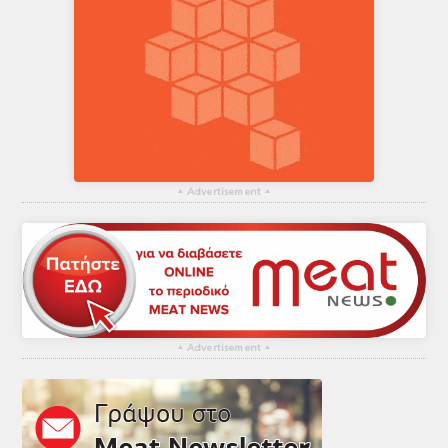
▴
Advertisement
▴
▴
Advertisement
▴