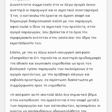
Δυνατότητα συμμετοχής στις εν λόγω αγορές έχουν
ΤΟ ΠΕΡΙΟΔΙΚΟ
αυστηρά οι παραγωγοί και οι αγροτικοί συνεταιρισμοί.
Profile
Έτσι, ο καταναλωτής έρχεται σε άμεση επαφή και
δημιουργεί διαπροσωπική σχέση με τον παραγωγό,
ΑΡΧΕΙΟ ΤΕΥΧΩΝ
αφού πωλεί ο ίδιος τα αγροτικά του προϊόντα, στην
αγορά παραγωγών, που βρίσκεται στα όρια της
ΣΥΝΕΔΡΙΟ ΚΡΕΑΤΟΣ
περιφερειακής ενότητας στην οποία έχει την έδρα της
εκμετάλλευσής του.
Επίσης, με την εν λόγω κοινή υπουργική απόφαση
εξασφαλίζεται ότι τηρούνται οι αυστηρές προδιαγραφές
της εθνικής και ενωσιακής νομοθεσίας ως προς τον
βιολογικό τρόπο παραγωγής των πωλούμενων στις
αγορές προϊόντων, με την πρόβλεψη ελέγχων και
επιβολής προστίμων, σε περίπτωση διαπίστωσης μη
συμμόρφωσης προς τη νομοθεσία.
«Η απόφαση αυτή αποτελεί άλλο ένα σημαντικό βήμα
στην κατεύθυνση της αμεσότητας στην επαφή μεταξύ
των παραγωγών και των καταναλωτών, προκειμένου οι
πρώτοι να απολαμβάνουν αδιαμεσολάβητα την