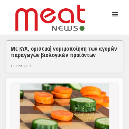
☰
ΑΡΘΡΟΓΡΑΦΙΑ
ΕΛΛΑΔΑ
ΕΙΔΗΣΕΙΣ
Με ΚΥΑ, οριστική νομιμοποίηση των αγορών
παραγωγών βιολογικών προϊόντων
ΣΥΝΕΝΤΕΥΞΕΙΣ
13 June 2019
ΘΕΜΑΤΑ
ΑΝΑΛΥΣΕΙΣ
ΚΟΣΜΟΣ
ΕΙΔΗΣΕΙΣ
ΕΥΡΩΠΑΪΚΕΣ ΑΠΟΦΑΣΕΙΣ
ΘΕΜΑΤΑ