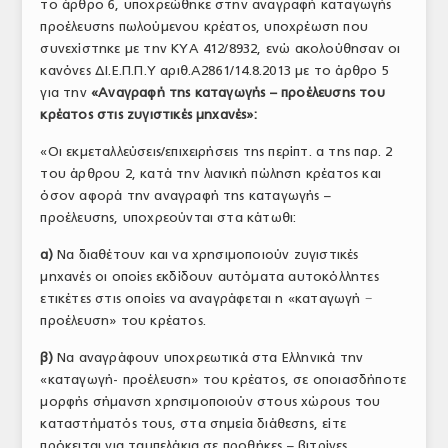
το άρθρο 6, υποχρεώθηκε στην αναγραφή καταγωγής
προέλευσης πωλούμενου κρέατος, υποχρέωση που
συνεχίστηκε με την ΚΥΑ 412/8932, ενώ ακολούθησαν οι
κανόνες ΔΙ.Ε.Π.Π.Υ αριθ.Α2861/14.8.2013 με το άρθρο 5
για την
«Αναγραφή της καταγωγής – προέλευσης του
κρέατος στις ζυγιστικές μηχανές»:
«Οι εκμεταλλεύσεις/επιχειρήσεις της περίπτ. α της παρ. 2
του άρθρου 2, κατά την λιανική πώληση κρέατος και
όσον αφορά την αναγραφή της καταγωγής –
προέλευσης, υποχρεούνται στα κάτωθι:
α)
Να διαθέτουν και να χρησιμοποιούν ζυγιστικές
μηχανές οι οποίες εκδίδουν αυτόματα αυτοκόλλητες
ετικέτες στις οποίες να αναγράφεται η «καταγωγή −
προέλευση» του κρέατος.
β)
Να αναγράφουν υποχρεωτικά στα Ελληνικά την
«καταγωγή- προέλευση» του κρέατος, σε οποιασδήποτε
μορφής σήμανση χρησιμοποιούν στους χώρους του
καταστήματός τους, στα σημεία διάθεσης, είτε
πρόκειται για ταμπελάκια σε προθήκες – βιτρίνες