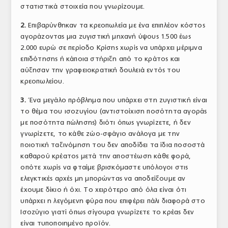
στατιστικά στοιχεία που γνωρίζουμε.
2.
Επιβαρύνθηκαν τα κρεοπωλεία με ένα επιπλέον κόστος
αγοράζοντας μια ζυγιστική μηχανή ύψους 1.500 έως
2.000 ευρώ σε περίοδο Κρίσης χωρίς να υπάρχει μέριμνα
επιδότησης ή κάποια στήριξη από το κράτος και
αύξησαν την γραφειοκρατική δουλειά εντός του
κρεοπωλείου.
3.
Ένα μεγάλο πρόβλημα που υπάρχει στη ζυγιστική είναι
το θέμα του ισοζυγίου (αντιστοίχιση ποσότητα αγοράς
με ποσότητα πώλησης) διότι όπως γνωρίζετε, ή δεν
γνωρίζετε, το κάθε ζώο-σφάγιο ανάλογα με την
ποιοτική ταξινόμηση του δεν αποδίδει τα ίδια ποσοστά
καθαρού κρέατος μετά την αποστέωση κάθε φορά,
οπότε χωρίς να φταίμε βρισκόμαστε υπόλογοι στις
ελεγκτικές αρχές μη μπορώντας να αποδείξουμε αν
έχουμε δίκιο ή όχι. Το χειρότερο από όλα είναι ότι
υπάρχει η λεγόμενη φύρα που επιφέρει πάλι διαφορά στο
Ισοζύγιο γιατί όπως σίγουρα γνωρίζετε το κρέας δεν
είναι τυποποιημένο προϊόν.