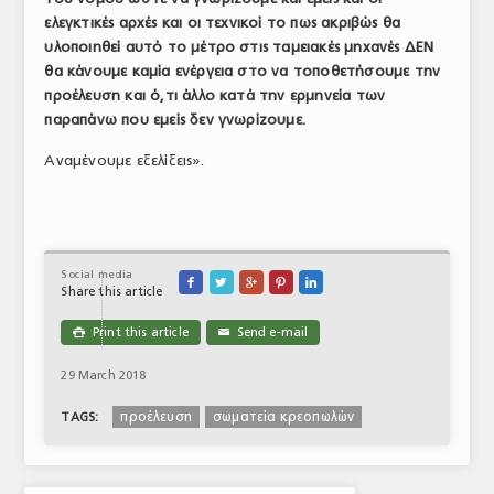
ελεγκτικές αρχές και οι τεχνικοί το πως ακριβώς θα
υλοποιηθεί αυτό το μέτρο στις ταμειακές μηχανές ΔΕΝ
θα κάνουμε καμία ενέργεια στο να τοποθετήσουμε την
προέλευση και ό,τι άλλο κατά την ερμηνεία των
παραπάνω που εμείς δεν γνωρίζουμε.
Αναμένουμε εξελίξεις».
Social media





Share this article
Print this article
Send e-mail

✉
29 March 2018
προέλευση
σωματεία κρεοπωλών
TAGS: