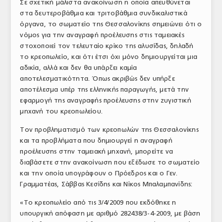
Σε σχετική μάλιστα ανακοίνωση η οποία απευθύνεται
στα δευτεροβάθμια και τριτοβάθμια συνδικαλιστικά
όργανα, το σωματείο της Θεσσαλονίκης σημειώνει ότι ο
νόμος για την αναγραφή προέλευσης στις ταμειακές
στοχοποιεί τον τελευταίο κρίκο της αλυσίδας, δηλαδή
το κρεοπωλείο, και ότι έτσι όχι μόνο δημιουργείται μια
αδικία, αλλά και δεν θα υπάρξει καμία
αποτελεσματικότητα. Όπως ακριβώς δεν υπήρξε
αποτέλεσμα υπέρ της ελληνικής παραγωγής, μετά την
εφαρμογή της αναγραφής προέλευσης στην ζυγιστική
μηχανή του κρεοπωλείου.
Τον προβληματισμό των κρεοπωλών της Θεσσαλονίκης
και τα προβλήματα που δημιουργεί η αναγραφή
προέλευσης στην ταμειακή μηχανή, μπορείτε να
διαβάσετε στην ανακοίνωση που εξέδωσε το σωματείο
και την οποία υπογράφουν ο Πρόεδρος και ο Γεν.
Γραμματέας, Σάββας Κεσίδης και Νίκος Μπαλαμπανίδης:
«Το κρεοπωλείο από τις 3/4/2009 που εκδόθηκε η
υπουργική απόφαση με αριθμό 282438/3-4-2009, με βάση