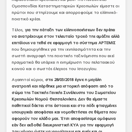
Ομοσπονδίας Καταστηματαρχών Κρεοπωλών είμαστε οι
πρώτοι που στηρίζουμε και απορροφούμε το ελληνικό-
ποιοτικό κρέας.
Τέλος,
για την πάταξη των ελληνοποιήσεων δεν πρέπει
να ανατρέχουμε στον τελευταίο τροχό της αμάξης αλλά
επιτέλους να τεθεί σε εφαρμογή το σύστημα ΑΡΤΕΜΙΣ
που δημιουργήθηκε για την ιχνηλασιμότητα και την
σωστή αναγραφή της ποιοτικής ταξινόμησης που εκεί
πραγματικά θα υπάρχει η ενημέρωση του πελατειακού
κοινού και ο σωστός έλεγχος του Ισοζυγίου.
Αγαπητοί κύριοι,
στις 28/03/2018 έγινε η μεγάλη
ανατροπή και πάρθηκε μια ιστορική απόφαση από το
σώμα της Τακτικής Γενικής Συνέλευσης του Σωματείου
Κρεοπωλών Νομού Θεσσαλονίκης. Δεν θα είμαστε
παθητικοί δέκτες στις άστοχες και στο πόδι φτιαγμένες
υπουργικές αποφάσεις και νομοθετήσεις σε θέματα που
αφορούν τον κλάδο μας. Έτσι αποφασίσαμε ομόφωνα
εάν δεν εκδοθεί διευκρινιστική ΚΥΑ για την εφαρμογή
του νόμου ώστε να γνωρίζουμε και εμείς και οι