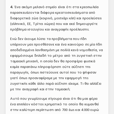
4.
Ένα ακόμη μελανό σημείο είναι ότι στα κρεοπωλεία
παρασκευάζονται διάφορα κρεατοσκευάσματα από
διαφορετικά ζώα (χοιρινό, μοσχάρι κλπ) και προελεύσεις
(ελληνικό, ΕΕ, Τρίτες χώρες) που και εκεί δημιουργείτε
πρόβλημα ισοζυγίου και αναγραφής προέλευσης.
Ενώ δεν έχουμε λύσει τα προβλήματα που ήδη
υπάρχουν μας προσθέσανε και ένα καινούριο σε μία ήδη
αποδεδειγμένα λανθασμένη με πολλά κενά νομοθεσία, να
εφαρμόσουμε δηλαδή το μέτρο από τη ζυγιστική στην
ταμειακή μηχανή, η οποία δεν θα προσφέρει φυσικά
καμία παραπάνω πληροφόρηση ούτε αύξηση της
παραγωγής, όπως πιστεύουνε αυτοί που το ψήφισαν
γιατί όπως προαναφέραμε με την εφαρμογή της
ζυγιστικής κάθε άλλο παρά αύξηση είχαμε. Τι θα αλλάξει
με την αναγραφή και στην ταμειακή;
Αυτό που γνωρίζουμε σίγουρα είναι ότι θα μας φέρει
ένα επιπλέον κόστος χρηματικό το οποίο θα κυμανθεί
στην καλύτερη περίπτωση από 700 έως και 4.000 ευρώ