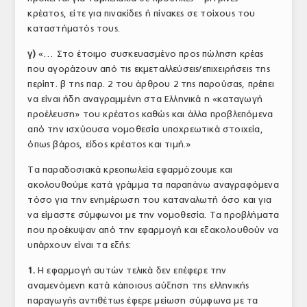
κρέατος, είτε για πινακίδες ή πίνακες σε τοίχους του
καταστήματός τους.
γ)
«… Στο έτοιμο συσκευασμένο προς πώληση κρέας
που αγοράζουν από τις εκμεταλλεύσεις/επιχειρήσεις της
περίπτ. β της παρ. 2 του άρθρου 2 της παρούσας, πρέπει
να είναι ήδη αναγραμμένη στα Ελληνικά η «καταγωγή
προέλευση» του κρέατος καθώς και άλλα προβλεπόμενα
από την ισχύουσα νομοθεσία υποχρεωτικά στοιχεία,
όπως βάρος, είδος κρέατος και τιμή.»
Τα παραδοσιακά κρεοπωλεία εφαρμόζουμε και
ακολουθούμε κατά γράμμα τα παραπάνω αναγραφόμενα
τόσο για την ενημέρωση του καταναλωτή όσο και για
να είμαστε σύμφωνοι με την νομοθεσία. Τα προβλήματα
που προέκυψαν από την εφαρμογή και εξακολουθούν να
υπάρχουν είναι τα εξής:
1.
Η εφαρμογή αυτών τελικά δεν επέφερε την
αναμενόμενη κατά κάποιους αύξηση της ελληνικής
παραγωγής αντιθέτως έφερε μείωση σύμφωνα με τα