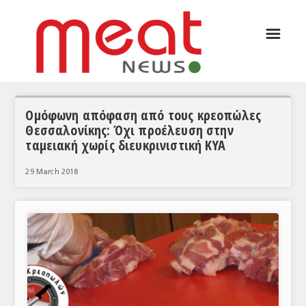
☰
ΑΡΘΡΟΓΡΑΦΙΑ
ΕΛΛΑΔΑ
ΕΙΔΗΣΕΙΣ
Ομόφωνη απόφαση από τους κρεοπώλες
Θεσσαλονίκης: Όχι προέλευση στην
ΣΥΝΕΝΤΕΥΞΕΙΣ
ταμειακή χωρίς διευκρινιστική ΚΥΑ
ΘΕΜΑΤΑ
29 March 2018
ΑΝΑΛΥΣΕΙΣ
ΚΟΣΜΟΣ
ΕΙΔΗΣΕΙΣ
ΕΥΡΩΠΑΪΚΕΣ ΑΠΟΦΑΣΕΙΣ
ΘΕΜΑΤΑ