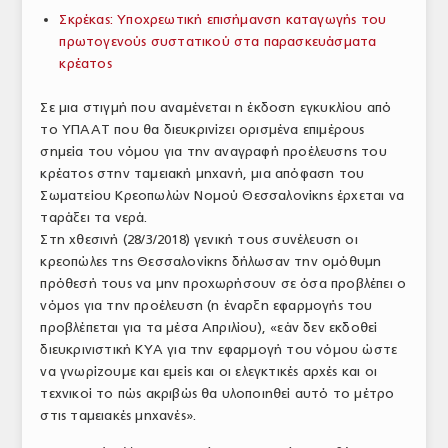
Σκρέκας: Υποχρεωτική επισήμανση καταγωγής του
ΤΟ ΠΕΡΙΟΔΙΚΟ
πρωτογενούς συστατικού στα παρασκευάσματα
Profile
κρέατος
ΑΡΧΕΙΟ ΤΕΥΧΩΝ
Σε μια στιγμή που αναμένεται η έκδοση εγκυκλίου από
το ΥΠΑΑΤ που θα διευκρινίζει ορισμένα επιμέρους
ΣΥΝΕΔΡΙΟ ΚΡΕΑΤΟΣ
σημεία του νόμου για την αναγραφή προέλευσης του
κρέατος στην ταμειακή μηχανή, μια απόφαση του
Σωματείου Κρεοπωλών Νομού Θεσσαλονίκης έρχεται να
ταράξει τα νερά.
Στη χθεσινή (28/3/2018) γενική τους συνέλευση οι
κρεοπώλες της Θεσσαλονίκης δήλωσαν την ομόθυμη
πρόθεσή τους να μην προχωρήσουν σε όσα προβλέπει ο
νόμος για την προέλευση (η έναρξη εφαρμογής του
προβλέπεται για τα μέσα Απριλίου), «εάν δεν εκδοθεί
διευκρινιστική ΚΥΑ για την εφαρμογή του νόμου ώστε
να γνωρίζουμε και εμείς και οι ελεγκτικές αρχές και οι
τεχνικοί το πώς ακριβώς θα υλοποιηθεί αυτό το μέτρο
στις ταμειακές μηχανές».