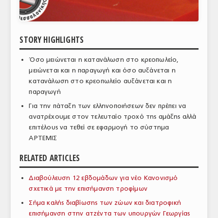
ΑΝΑΛΥΣΕΙΣ
ΕΜΠΟΡΙΚΟΣ ΚΑΤΑΛΟΓΟΣ
STORY HIGHLIGHTS
ΠΑΡΑΓΩΓΗ & ΕΜΠΟΡΙΑ
Όσο μειώνεται η κατανάλωση στο κρεοπωλείο,
μειώνεται και η παραγωγή και όσο αυξάνεται η
ΣΦΑΓΕΙΑ
κατανάλωση στο κρεοπωλείο αυξάνεται και η
παραγωγή
ΠΡΩΤΕΣ ΥΛΕΣ
Για την πάταξη των ελληνοποιήσεων δεν πρέπει να
ΕΞΟΠΛΙΣΜΟΣ
ανατρέχουμε στον τελευταίο τροχό της αμάξης αλλά
επιτέλους να τεθεί σε εφαρμογή το σύστημα
ΥΠΗΡΕΣΙΕΣ
ΑΡΤΕΜΙΣ
ΕΜΠΟΡΙΚΟΙ ΑΝΤΙΠΡΟΣΩΠΟΙ
RELATED ARTICLES
ΝΟΜΟΘΕΣΙΑ
Διαβούλευση 12 εβδομάδων για νέο Κανονισμό
σχετικά με την επισήμανση τροφίμων
ΕΛΛΗΝΙΚΗ ΝΟΜΟΘΕΣΙΑ
Σήμα καλής διαβίωσης των ζώων και διατροφική
ΕΥΡΩΠΑΪΚΗ ΝΟΜΟΘΕΣΙΑ
επισήμανση στην ατζέντα των υπουργών Γεωργίας