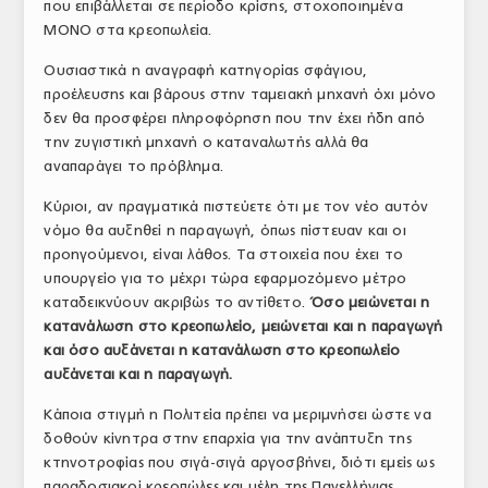
που επιβάλλεται σε περίοδο κρίσης, στοχοποιημένα
ΜΟΝΟ στα κρεοπωλεία.
Ουσιαστικά η αναγραφή κατηγορίας σφάγιου,
προέλευσης και βάρους στην ταμειακή μηχανή όχι μόνο
δεν θα προσφέρει πληροφόρηση που την έχει ήδη από
την ζυγιστική μηχανή ο καταναλωτής αλλά θα
αναπαράγει το πρόβλημα.
Κύριοι, αν πραγματικά πιστεύετε ότι με τον νέο αυτόν
νόμο θα αυξηθεί η παραγωγή, όπως πίστευαν και οι
προηγούμενοι, είναι λάθος. Τα στοιχεία που έχει το
υπουργείο για το μέχρι τώρα εφαρμοζόμενο μέτρο
καταδεικνύουν ακριβώς το αντίθετο.
Όσο μειώνεται η
κατανάλωση στο κρεοπωλείο, μειώνεται και η παραγωγή
και όσο αυξάνεται η κατανάλωση στο κρεοπωλείο
αυξάνεται και η παραγωγή.
Κάποια στιγμή η Πολιτεία πρέπει να μεριμνήσει ώστε να
δοθούν κίνητρα στην επαρχία για την ανάπτυξη της
κτηνοτροφίας που σιγά-σιγά αργοσβήνει, διότι εμείς ως
παραδοσιακοί κρεοπώλες και μέλη της Πανελλήνιας