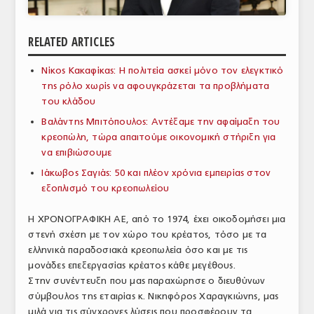
ΑΝΑΛΥΣΕΙΣ
RELATED ARTICLES
ΕΜΠΟΡΙΚΟΣ ΚΑΤΑΛΟΓΟΣ
Νίκος Κακαφίκας: Η πολιτεία ασκεί μόνο τον ελεγκτικό
ΠΑΡΑΓΩΓΗ & ΕΜΠΟΡΙΑ
της ρόλο χωρίς να αφουγκράζεται τα προβλήματα
του κλάδου
ΣΦΑΓΕΙΑ
Βαλάντης Μπιτόπουλος: Αντέξαμε την αφαίμαξη του
ΠΡΩΤΕΣ ΥΛΕΣ
κρεοπώλη, τώρα απαιτούμε οικονομική στήριξη για
να επιβιώσουμε
ΕΞΟΠΛΙΣΜΟΣ
Ιάκωβος Σαγιάς: 50 και πλέον χρόνια εμπειρίας στον
εξοπλισμό του κρεοπωλείου
ΥΠΗΡΕΣΙΕΣ
ΕΜΠΟΡΙΚΟΙ ΑΝΤΙΠΡΟΣΩΠΟΙ
Η ΧΡΟΝΟΓΡΑΦΙΚΗ ΑΕ, από το 1974, έχει οικοδομήσει μια
στενή σχέση με τον χώρο του κρέατος, τόσο με τα
ΝΟΜΟΘΕΣΙΑ
ελληνικά παραδοσιακά κρεοπωλεία όσο και με τις
μονάδες επεξεργασίας κρέατος κάθε μεγέθους.
ΕΛΛΗΝΙΚΗ ΝΟΜΟΘΕΣΙΑ
Στην συνέντευξη που μας παραχώρησε ο διευθύνων
σύμβουλος της εταιρίας κ. Νικηφόρος Χαραγκιώνης, μας
ΕΥΡΩΠΑΪΚΗ ΝΟΜΟΘΕΣΙΑ
μιλά για τις σύγχρονες λύσεις που προσφέρουν τα