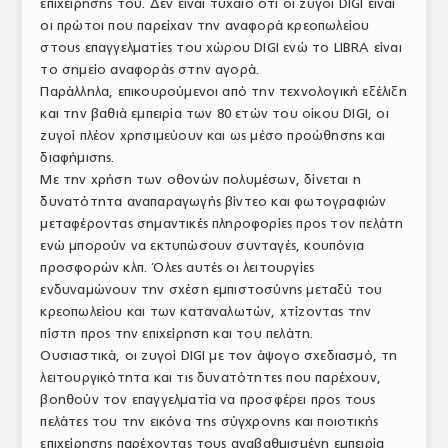
επιχείρησής του. Δεν είναι τυχαίο ότι οι ζυγοί DIGI είναι
οι πρώτοι που παρείχαν την αναφορά κρεοπωλείου
στους επαγγελματίες του χώρου DIGI ενώ το LIBRA είναι
το σημείο αναφοράς στην αγορά.
Παράλληλα, επικουρούμενοι από την τεχνολογική εξέλιξη
και την βαθιά εμπειρία των 80 ετών του οίκου DIGI, οι
ζυγοί πλέον χρησιμεύουν και ως μέσο προώθησης και
διαφήμισης.
Με την χρήση των οθονών πολυμέσων, δίνεται η
δυνατότητα αναπαραγωγής βίντεο και φωτογραφιών
μεταφέροντας σημαντικές πληροφορίες προς τον πελάτη
ενώ μπορούν να εκτυπώσουν συνταγές, κουπόνια
προσφορών κλπ. Όλες αυτές οι λειτουργίες
ενδυναμώνουν την σχέση εμπιστοσύνης μεταξύ του
κρεοπωλείου και των καταναλωτών, χτίζοντας την
πίστη προς την επιχείρηση και του πελάτη.
Ουσιαστικά, οι ζυγοί DIGI με τον άψογο σχεδιασμό, τη
λειτουργικότητα και τις δυνατότητες που παρέχουν,
βοηθούν τον επαγγελματία να προσφέρει προς τους
πελάτες του την εικόνα της σύγχρονης και ποιοτικής
επιχείρησης παρέχοντας τους αναβαθμισμένη εμπειρία