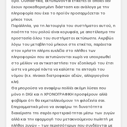
όρο. Ουσιαστικά, εκτυπώνονται ετικέτες οι οποίες δεν
έχουν προκαθορισμένη διάσταση και ανάλογα με την
πληροφορία που έχει το προϊόν προσαρμόζεται το
μήκος τους.
Παράλληλα, για τη λειτουργία του συστήματος αυτού, η
ποιότητα του ρολού είναι κορυφαία, με αποτέλεσμα την
προστασία όλου του συστήματος εκτύπωσης. Ακριβώς
λόγω του μεταβλητού μήκους στις ετικέτες, παρέχεται
στον χρήστη πλήρης ευελιξία στο πλήθος των
πληροφοριών που εκτυπώνονται χωρίς να υποχρεωθεί
στο μέλλον να αντικαταστήσει τον εξοπλισμό του έτσι
ώστε να μπορεί πάντα να καλύπτει τις επιταγές του
νόμου (π.χ. πίνακες διατροφικών αξιών, αλλεργιογόνα
κλπ).
Θα μπορούσα να αναφέρω πολλές ακόμη λύσεις που
μόνο η DIGI και η ΧΡΟΝΟΓΡΑΦΙΚΗ προσφέρουν αλλά
φοβάμαι ότι θα εκμεταλλευόμουν τη φιλοξενία σας.
Επιγραμματικά μόνο να αναφέρω τη δυνατότητα
διαχείρισης της σειράς προτεραιότητας μέσω των ζυγών
αλλά και την εφαρμογή του μετακινούμενου πωλητή με
πλήθος ζυγών – των περισσότερων που συνδέονται με