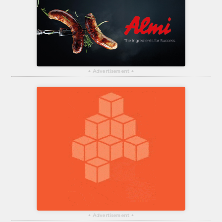
▴
Advertisement
▴
▴
Advertisement
▴