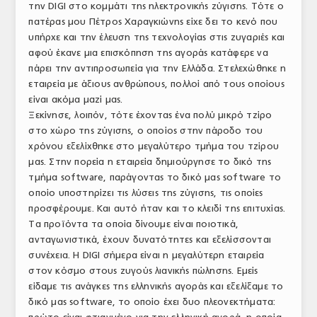
την DIGI στο κομμάτι της ηλεκτρονικής ζύγισης. Τότε ο
πατέρας μου Πέτρος Χαραγκιώνης είχε δει το κενό που
υπήρχε και την έλευση της τεχνολογίας στις ζυγαριές και
αφού έκανε μια επισκόπηση της αγοράς κατάφερε να
πάρει την αντιπροσωπεία για την Ελλάδα. Στελεχώθηκε η
εταιρεία με άξιους ανθρώπους, πολλοί από τους οποίους
είναι ακόμα μαζί μας.
Ξεκίνησε, λοιπόν, τότε έχοντας ένα πολύ μικρό τζίρο
στο χώρο της ζύγισης, ο οποίος στην πάροδο του
χρόνου εξελίχθηκε στο μεγαλύτερο τμήμα του τζίρου
μας. Στην πορεία η εταιρεία δημιούργησε το δικό της
τμήμα software, παράγοντας το δικό μας software το
οποίο υποστηρίζει τις λύσεις της ζύγισης, τις οποίες
προσφέρουμε. Και αυτό ήταν και το κλειδί της επιτυχίας.
Τα προϊόντα τα οποία δίνουμε είναι ποιοτικά,
ανταγωνιστικά, έχουν δυνατότητες και εξελίσσονται
συνέχεια. Η DIGI σήμερα είναι η μεγαλύτερη εταιρεία
στον κόσμο στους ζυγούς λιανικής πώλησης. Εμείς
είδαμε τις ανάγκες της ελληνικής αγοράς και εξελίξαμε το
δικό μας software, το οποίο έχει δυο πλεονεκτήματα: