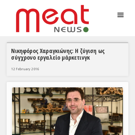
☰
ΑΡΘΡΟΓΡΑΦΙΑ
ΕΛΛΑΔΑ
ΕΙΔΗΣΕΙΣ
Νικηφόρος Χαραγκιώνης: Η ζύγιση ως
σύγχρονο εργαλείο μάρκετινγκ
ΣΥΝΕΝΤΕΥΞΕΙΣ
12 February 2016
ΘΕΜΑΤΑ
ΑΝΑΛΥΣΕΙΣ
ΚΟΣΜΟΣ
ΕΙΔΗΣΕΙΣ
ΕΥΡΩΠΑΪΚΕΣ ΑΠΟΦΑΣΕΙΣ
ΘΕΜΑΤΑ