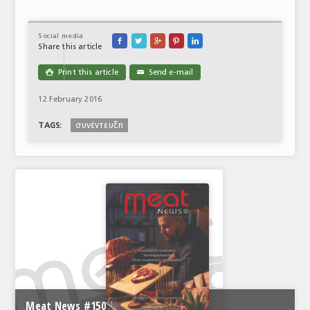
Social media





Share this article
Print this article
Send e-mail

✉
12 February 2016
συνέντευξη
TAGS:
Meat News #150