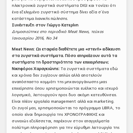
ηλεκτρονικά ζυγιστικά συστήματα DIGI και τονίζει ότι
ΤΟ ΠΕΡΙΟΔΙΚΟ
ένα εξελιγμένο ζυγιστικό σύστημα δίνει αξία σ`ένα
Profile
κατάστημα λιανικής πώλησης.
Συνέντευξη στον Γιώργο Κατερίνη
ΑΡΧΕΙΟ ΤΕΥΧΩΝ
Δημοσιεύτηκε στο περιοδικό Meat News, τεύχος
Ιανουαρίου 2016, Νο 34
ΣΥΝΕΔΡΙΟ ΚΡΕΑΤΟΣ
Meat News: Ως εταιρεία διαθέτετε μια «στενή» ειδίκευση
στα ζυγιστικά συστήματα. Πόσο επηρεάζουν αυτά τα
συστήματα τη δραστηριότητα των επιχειρήσεων;
Νικηφόρος Χαραγκιώνης:
Τα ζυγιστικά συστήματα εδώ
και χρόνια δεν ζυγίζουν απλώς αλλά αποτελούν
αναπόσπαστο κομμάτι της μηχανοργάνωσης μιας
επιχείρησης όπου χρησιμοποιώντας ευέλικτο και ισχυρό
λογισμικό, λειτουργούν προς δυο ακόμη κατευθύνσεις.
Είναι πλέον εργαλεία management αλλά και marketing.
Οι ζυγοί μας, χρησιμοποιώντας το πρόγραμμα LIBRA, το
οποίο είναι δημιουργία της ΧΡΟΝΟΓΡΑΦΙΚΗΣ και
συνεχώς εξελίσσεται, παρέχουν στον επαγγελματία
πολύτιμη πληροφόρηση για την εύρυθμη λειτουργία της