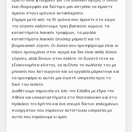
πρώτο είναι φτιαγμένο για την ελληνική αγορά, η οποία
έχει ιδιομορφίες και δεύτερο μας επιτρέπει να είμαστε
άμεσοι στους χρόνους ανταπόκρισης.
Σήμερα μετά από τα 35 χρόνια που είμαστε στο χώρο
της ζύγισης καλύπτουμε τρεις βασικούς χώρους: τα
καταστήματα λιανικής τροφίμων, τα μεγάλα
καταστήματα λιανικής (σούπερ μάρκετ) και τη
βιομηχανική ζύγιση. Οι λύσεις που προσφέρουμε είναι οι
πλέον προηγμένες στην αγορά και δεν είναι απλές λύσεις
ζύγισης, αλλά δίνουν στον πελάτη τη δυνατότητα να
εξοικονομήσει κόστος, να αυξήσει τις πωλήσεις του με
μηχανές που λειτουργούν και ως εργαλεία μάρκετινγκ και
να προσφέρει κι αυτός μια σωστή υπηρεσία προς το
δικό του πελάτη.
Διαθέτουμε παρουσία σε όλη την Ελλάδα με έδρα την
Αθήνα και υποκαταστήματα στη Θεσσαλονίκη και στο
Ηράκλειο της Κρήτης και ένα ισχυρό δίκτυο επιλεγμένων
συνεργατών που παρέχουν αντίστοιχες υπηρεσίες με
αυτές που παρέχουμε κι εμείς.