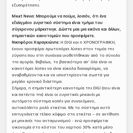
εξυπηρέτησης.
Meat News: Μπορούμε να πούμε, λοιπόν, ότι ένα
εξελιγμένο ζυγιστικό σύστημα είναι τμήμα του
σύγχρονου μάρκετινγκ. Δώστε μας μια εικόνα και άλλων,
σημαντικών καινοτομιών που προσφέρετε.
Νικηφόρος Χαραγκιώνης:
Η DIGI και η ΧΡΟΝΟΓΡΑΦΙΚΗ,
έχουν προσφέρει πρωτοπόρες λύσεις στον τομέα της
ζύγισης που στη συνέχεια υιοθετήθηκαν από το σύνολο
της αγοράς. Βεβαίως, το βασικότερο απ’ όλα είναι οι
καινοτόμες λύσεις να είναι εύκολα διαχειρίσιμες, να
αναβαθμίζονται και να υποστηρίζονται σωστά για
μεγάλο χρονικό διάστημα.
Σήμερα, η σημαντικότερη καινοτομία της DIGI (που είναι
και πατέντα της) είναι οι ζυγιστικές μηχανές με
αυτόματο σύστημα κοπής για συνεχόμενο,
αυτοκόλλητο ρολό ετικέτας. Με το σύστημα αυτό
επιτυγχάνεται τέλειο κόψιμο στις ετικέτες – σε αντίθεση
με μηχανές του ανταγωνισμού - ενώ προσφέρεται
οικονομία στο κόστος του χαρτιού 30% κατά μέσο