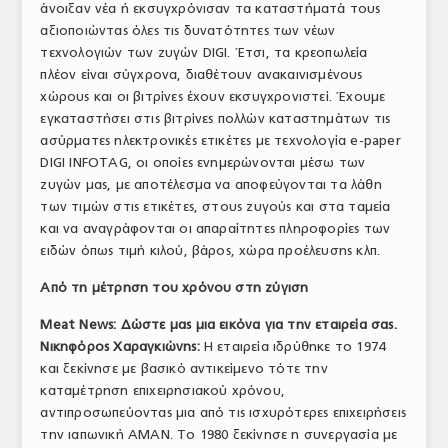
άνοιξαν νέα ή εκσυγχρόνισαν τα καταστήματά τους
αξιοποιώντας όλες τις δυνατότητες των νέων
τεχνολογιών των ζυγών DIGI. Έτσι, τα κρεοπωλεία
πλέον είναι σύγχρονα, διαθέτουν ανακαινισμένους
χώρους και οι βιτρίνες έχουν εκσυγχρονιστεί. Έχουμε
εγκαταστήσει στις βιτρίνες πολλών καταστημάτων τις
ασύρματες ηλεκτρονικές ετικέτες με τεχνολογία e-paper
DIGI INFOTAG, οι οποίες ενημερώνονται μέσω των
ζυγών μας, με αποτέλεσμα να αποφεύγονται τα λάθη
των τιμών στις ετικέτες, στους ζυγούς και στα ταμεία
και να αναγράφονται οι απαραίτητες πληροφορίες των
ειδών όπως τιμή κιλού, βάρος, χώρα προέλευσης κλπ.
Από τη μέτρηση του χρόνου στη ζύγιση
Meat News: Δώστε μας μια εικόνα για την εταιρεία σας.
Νικηφόρος Χαραγκιώνης:
Η εταιρεία ιδρύθηκε το 1974
και ξεκίνησε με βασικό αντικείμενο τότε την
καταμέτρηση επιχειρησιακού χρόνου,
αντιπροσωπεύοντας μια από τις ισχυρότερες επιχειρήσεις
την ιαπωνική AMAN. Το 1980 ξεκίνησε η συνεργασία με