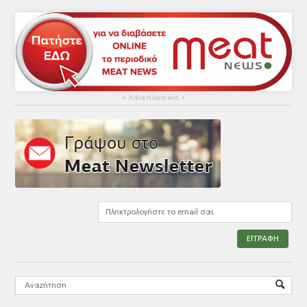
▴
Advertisement
▴