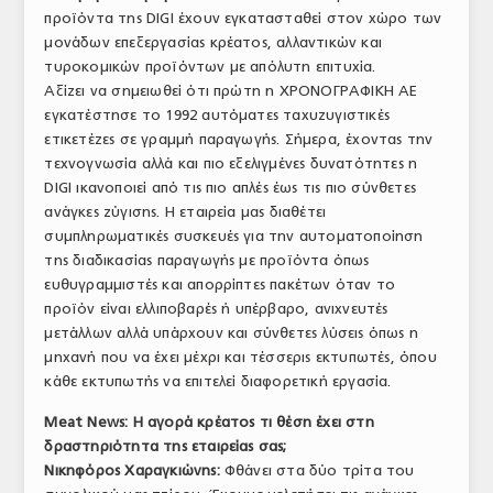
προϊόντα της DIGI έχουν εγκατασταθεί στον χώρο των
μονάδων επεξεργασίας κρέατος, αλλαντικών και
τυροκομικών προϊόντων με απόλυτη επιτυχία.
Αξίζει να σημειωθεί ότι πρώτη η ΧΡΟΝΟΓΡΑΦΙΚΗ ΑΕ
εγκατέστησε το 1992 αυτόματες ταχυζυγιστικές
ετικετέζες σε γραμμή παραγωγής. Σήμερα, έχοντας την
τεχνογνωσία αλλά και πιο εξελιγμένες δυνατότητες η
DIGI ικανοποιεί από τις πιο απλές έως τις πιο σύνθετες
ανάγκες ζύγισης. Η εταιρεία μας διαθέτει
συμπληρωματικές συσκευές για την αυτοματοποίηση
της διαδικασίας παραγωγής με προϊόντα όπως
ευθυγραμμιστές και απορρίπτες πακέτων όταν το
προϊόν είναι ελλιποβαρές ή υπέρβαρο, ανιχνευτές
μετάλλων αλλά υπάρχουν και σύνθετες λύσεις όπως η
μηχανή που να έχει μέχρι και τέσσερις εκτυπωτές, όπου
κάθε εκτυπωτής να επιτελεί διαφορετική εργασία.
Meat News: Η αγορά κρέατος τι θέση έχει στη
δραστηριότητα της εταιρείας σας;
Νικηφόρος Χαραγκιώνης:
Φθάνει στα δύο τρίτα του