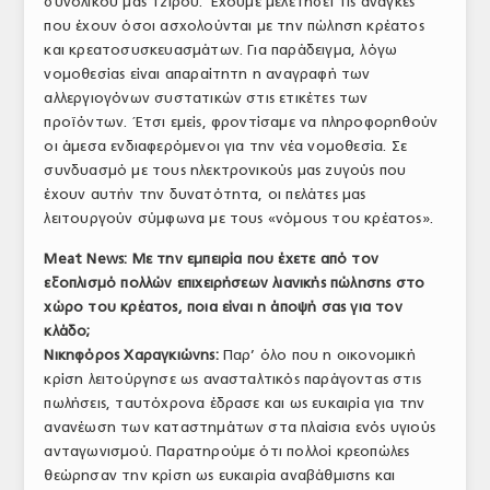
συνολικού μας τζίρου. Έχουμε μελετήσει τις ανάγκες
που έχουν όσοι ασχολούνται με την πώληση κρέατος
και κρεατοσυσκευασμάτων. Για παράδειγμα, λόγω
νομοθεσίας είναι απαραίτητη η αναγραφή των
αλλεργιογόνων συστατικών στις ετικέτες των
προϊόντων. Έτσι εμείς, φροντίσαμε να πληροφορηθούν
οι άμεσα ενδιαφερόμενοι για την νέα νομοθεσία. Σε
συνδυασμό με τους ηλεκτρονικούς μας ζυγούς που
έχουν αυτήν την δυνατότητα, οι πελάτες μας
λειτουργούν σύμφωνα με τους «νόμους του κρέατος».
Meat News: Με την εμπειρία που έχετε από τον
εξοπλισμό πολλών επιχειρήσεων λιανικής πώλησης στο
χώρο του κρέατος, ποια είναι η άποψή σας για τον
κλάδο;
Νικηφόρος Χαραγκιώνης:
Παρ’ όλο που η οικονομική
κρίση λειτούργησε ως ανασταλτικός παράγοντας στις
πωλήσεις, ταυτόχρονα έδρασε και ως ευκαιρία για την
ανανέωση των καταστημάτων στα πλαίσια ενός υγιούς
ανταγωνισμού. Παρατηρούμε ότι πολλοί κρεοπώλες
θεώρησαν την κρίση ως ευκαιρία αναβάθμισης και