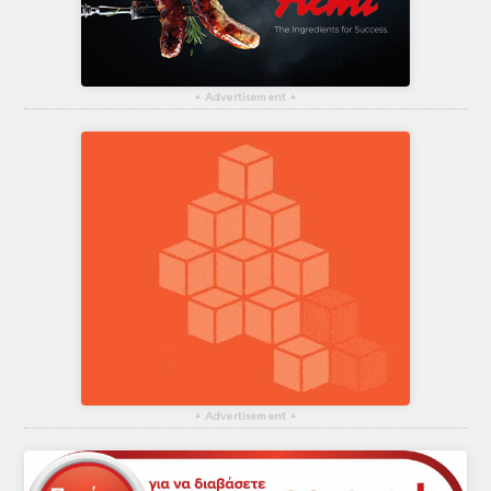
▴
Advertisement
▴
▴
Advertisement
▴