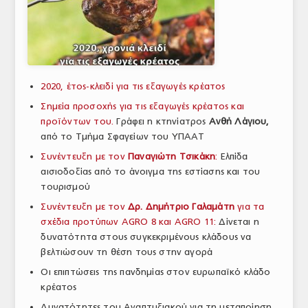
ΑΝΑΛΥΣΕΙΣ
ΕΜΠΟΡΙΚΟΣ ΚΑΤΑΛΟΓΟΣ
ΠΑΡΑΓΩΓΗ & ΕΜΠΟΡΙΑ
2020, έτος-κλειδί για τις εξαγωγές κρέατος
ΣΦΑΓΕΙΑ
Σημεία προσοχής για τις εξαγωγές κρέατος και
προϊόντων του.
Γράφει η κτηνίατρος
Ανθή Λάγιου,
ΠΡΩΤΕΣ ΥΛΕΣ
από το Τμήμα Σφαγείων του ΥΠΑΑΤ
Συνέντευξη με τον
Παναγιώτη Τσικάκη
:
Ελπίδα
ΕΞΟΠΛΙΣΜΟΣ
αισιοδοξίας από το άνοιγμα της εστίασης και του
ΥΠΗΡΕΣΙΕΣ
τουρισμού
Συνέντευξη με τον
Δρ. Δημήτριο Γαλαμάτη
για τα
ΕΜΠΟΡΙΚΟΙ ΑΝΤΙΠΡΟΣΩΠΟΙ
σχέδια προτύπων AGRO 8 και AGRO 11:
Δίνεται η
δυνατότητα στους συγκεκριμένους κλάδους να
ΝΟΜΟΘΕΣΙΑ
βελτιώσουν τη θέση τους στην αγορά
ΕΛΛΗΝΙΚΗ ΝΟΜΟΘΕΣΙΑ
Οι επιπτώσεις της πανδημίας στον ευρωπαϊκό κλάδο
κρέατος
ΕΥΡΩΠΑΪΚΗ ΝΟΜΟΘΕΣΙΑ
Δυνατότητες του Αναπτυξιακού για τη μεταποίηση