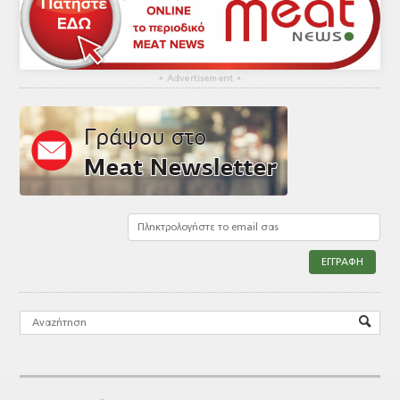
▴
Advertisement
▴