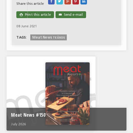





Share this article
Print this article
Send e-mail

✉
08 June 2021
Meat News τεύχος
TAGS:
Meat News #150
July 2026