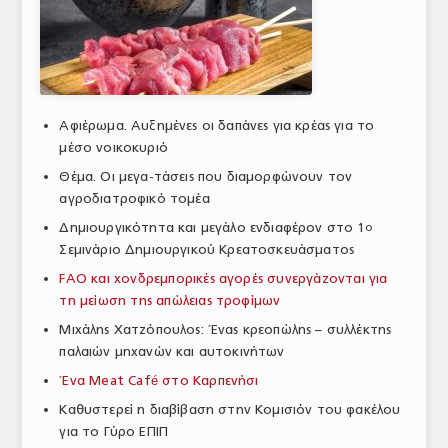
ΑΝΑΛΥΣΕΙΣ
ΕΜΠΟΡΙΚΟΣ ΚΑΤΑΛΟΓΟΣ
ΠΑΡΑΓΩΓΗ & ΕΜΠΟΡΙΑ
Αφιέρωμα. Αυξημένες οι δαπάνες για κρέας για το
μέσο νοικοκυριό
ΣΦΑΓΕΙΑ
Θέμα. Οι μεγα-τάσεις που διαμορφώνουν τον
ΠΡΩΤΕΣ ΥΛΕΣ
αγροδιατροφικό τομέα
Δημιουργικότητα και μεγάλο ενδιαφέρον στο 1
ο
ΕΞΟΠΛΙΣΜΟΣ
Σεμινάριο Δημιουργικού Κρεατοσκευάσματος
ΥΠΗΡΕΣΙΕΣ
FAO και χονδρεμπορικές αγορές συνεργάζονται για
τη μείωση της απώλειας τροφίμων
ΕΜΠΟΡΙΚΟΙ ΑΝΤΙΠΡΟΣΩΠΟΙ
Μιχάλης Χατζόπουλος: Ένας κρεοπώλης – συλλέκτης
ΝΟΜΟΘΕΣΙΑ
παλαιών μηχανών και αυτοκινήτων
Ένα Meat Café στο Καρπενήσι
ΕΛΛΗΝΙΚΗ ΝΟΜΟΘΕΣΙΑ
Καθυστερεί η διαβίβαση στην Κομισιόν του φακέλου
ΕΥΡΩΠΑΪΚΗ ΝΟΜΟΘΕΣΙΑ
για το Γύρο ΕΠΙΠ