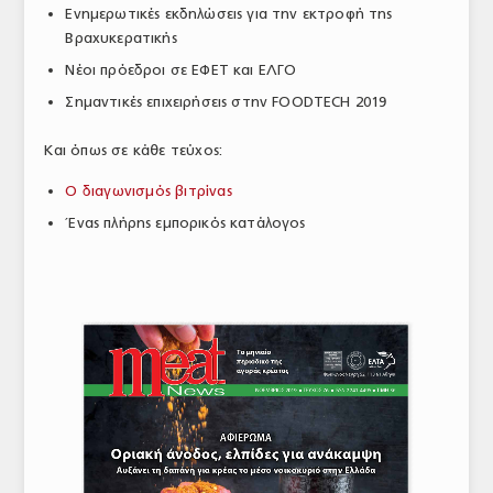
Ενημερωτικές εκδηλώσεις για την εκτροφή της
ΤΟ ΠΕΡΙΟΔΙΚΟ
Βραχυκερατικής
Profile
Νέοι πρόεδροι σε ΕΦΕΤ και ΕΛΓΟ
Σημαντικές επιχειρήσεις στην FOODTECH 2019
ΑΡΧΕΙΟ ΤΕΥΧΩΝ
Και όπως σε κάθε τεύχος:
ΣΥΝΕΔΡΙΟ ΚΡΕΑΤΟΣ
Ο διαγωνισμός βιτρίνας
Ένας πλήρης εμπορικός κατάλογος