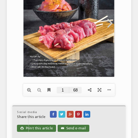
Social media





Share this article
Print this article
Send e-mail

✉