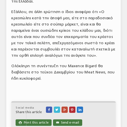
της Ελλάδας.
Εξάλλου, σε άλλη ερώτηση ο ίδιος αναφέρει ότι «Ο
κρεοπώλης κατά την άποψή μας, είτε στο παραδοσιακό
κρεοπωλείο είτε στο σούπερ μάρκετ, είναι και θα
παραμείνει ένας ουσιώδης κρίκος του κλάδου μας, διότι
αυτός είναι που συνδέει τον επιχειρηματία του κρέατος
με τον τελικό πελάτη, επεξεργαζόμενος σωστά το κρέας
και παρέχοντας συμβουλές στον καταναλωτή σχετικά με
την ορθή επιλογή αναλόγως της ανάγκης του».
Ολόκληρη τη συνέντευξη του Maxence Bigard θα
διαβάσετε στο τεύχος Δεκεμβρίου του Meat News, που
ήδη κυκλοφορεί.
Social media





Share this article
Print this article
Send e-mail

✉