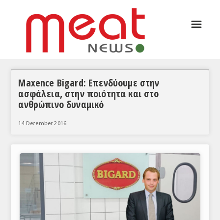
☰
ΑΡΘΡΟΓΡΑΦΙΑ
ΕΛΛΑΔΑ
ΕΙΔΗΣΕΙΣ
Maxence Bigard: Επενδύουμε στην
ασφάλεια, στην ποιότητα και στο
ΣΥΝΕΝΤΕΥΞΕΙΣ
ανθρώπινο δυναμικό
ΘΕΜΑΤΑ
14 December 2016
ΑΝΑΛΥΣΕΙΣ
ΚΟΣΜΟΣ
ΕΙΔΗΣΕΙΣ
ΕΥΡΩΠΑΪΚΕΣ ΑΠΟΦΑΣΕΙΣ
ΘΕΜΑΤΑ