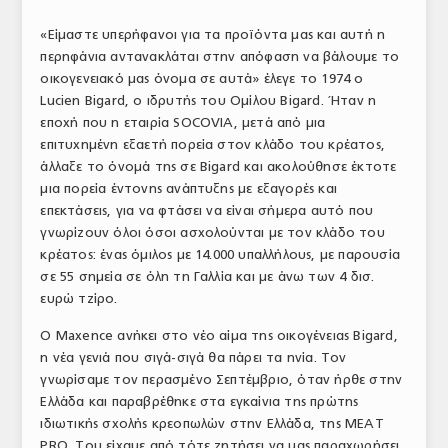
ΤΟ ΠΕΡΙΟΔΙΚΟ
«Είμαστε υπερήφανοι για τα προϊόντα μας και αυτή η
περηφάνια αντανακλάται στην απόφαση να βάλουμε το
Profile
οικογενειακό μας όνομα σε αυτά» έλεγε το 1974 ο
Lucien Bigard, ο ιδρυτής του Ομίλου Bigard. Ήταν η
ΑΡΧΕΙΟ ΤΕΥΧΩΝ
εποχή που η εταιρία SOCOVIA, μετά από μια
ΣΥΝΕΔΡΙΟ ΚΡΕΑΤΟΣ
επιτυχημένη εξαετή πορεία στον κλάδο του κρέατος,
άλλαξε το όνομά της σε Bigard και ακολούθησε έκτοτε
μια πορεία έντονης ανάπτυξης με εξαγορές και
επεκτάσεις, για να φτάσει να είναι σήμερα αυτό που
γνωρίζουν όλοι όσοι ασχολούνται με τον κλάδο του
κρέατος: ένας όμιλος με 14.000 υπαλλήλους, με παρουσία
σε 55 σημεία σε όλη τη Γαλλία και με άνω των 4 δισ.
ευρώ τζίρο.
Ο Maxence ανήκει στο νέο αίμα της οικογένειας Bigard,
η νέα γενιά που σιγά-σιγά θα πάρει τα ηνία. Τον
γνωρίσαμε τον περασμένο Σεπτέμβριο, όταν ήρθε στην
Ελλάδα και παραβρέθηκε στα εγκαίνια της πρώτης
ιδιωτικής σχολής κρεοπωλών στην Ελλάδα, της MEAT
PRO. Του είχαμε από τότε ζητήσει να μας παραχωρήσει