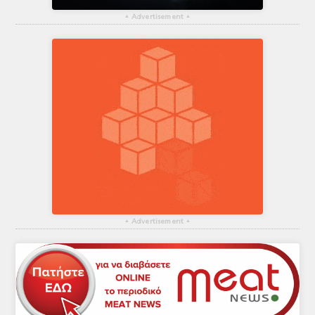
▴
Advertisement
▴
▴
Advertisement
▴