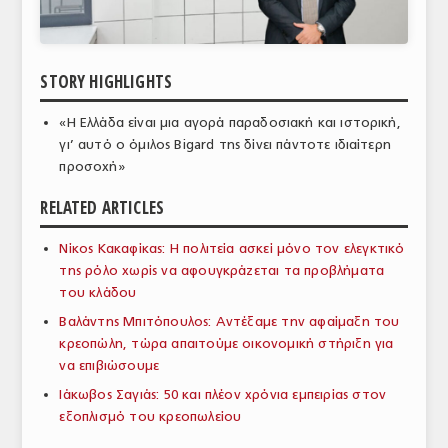
ΑΝΑΛΥΣΕΙΣ
ΕΜΠΟΡΙΚΟΣ ΚΑΤΑΛΟΓΟΣ
STORY HIGHLIGHTS
ΠΑΡΑΓΩΓΗ & ΕΜΠΟΡΙΑ
«Η Ελλάδα είναι μια αγορά παραδοσιακή και ιστορική,
γι’ αυτό ο όμιλος Bigard της δίνει πάντοτε ιδιαίτερη
ΣΦΑΓΕΙΑ
προσοχή»
ΠΡΩΤΕΣ ΥΛΕΣ
RELATED ARTICLES
ΕΞΟΠΛΙΣΜΟΣ
Νίκος Κακαφίκας: Η πολιτεία ασκεί μόνο τον ελεγκτικό
ΥΠΗΡΕΣΙΕΣ
της ρόλο χωρίς να αφουγκράζεται τα προβλήματα
του κλάδου
ΕΜΠΟΡΙΚΟΙ ΑΝΤΙΠΡΟΣΩΠΟΙ
Βαλάντης Μπιτόπουλος: Αντέξαμε την αφαίμαξη του
κρεοπώλη, τώρα απαιτούμε οικονομική στήριξη για
ΝΟΜΟΘΕΣΙΑ
να επιβιώσουμε
ΕΛΛΗΝΙΚΗ ΝΟΜΟΘΕΣΙΑ
Ιάκωβος Σαγιάς: 50 και πλέον χρόνια εμπειρίας στον
εξοπλισμό του κρεοπωλείου
ΕΥΡΩΠΑΪΚΗ ΝΟΜΟΘΕΣΙΑ