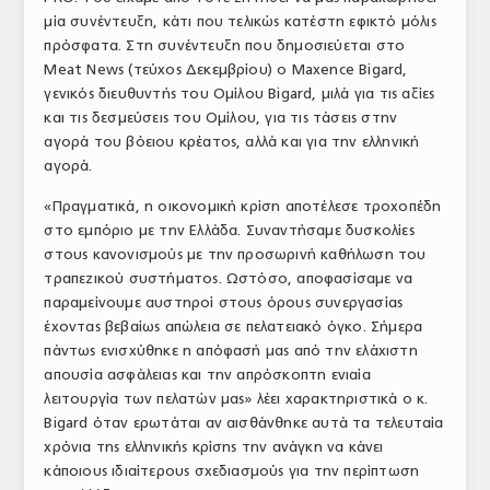
μία συνέντευξη, κάτι που τελικώς κατέστη εφικτό μόλις
πρόσφατα. Στη συνέντευξη που δημοσιεύεται στο
Meat News (τεύχος Δεκεμβρίου) ο Maxence Bigard,
γενικός διευθυντής του Ομίλου Bigard, μιλά για τις αξίες
και τις δεσμεύσεις του Ομίλου, για τις τάσεις στην
αγορά του βόειου κρέατος, αλλά και για την ελληνική
αγορά.
«Πραγματικά, η οικονομική κρίση αποτέλεσε τροχοπέδη
στο εμπόριο με την Ελλάδα. Συναντήσαμε δυσκολίες
στους κανονισμούς με την προσωρινή καθήλωση του
τραπεζικού συστήματος. Ωστόσο, αποφασίσαμε να
παραμείνουμε αυστηροί στους όρους συνεργασίας
έχοντας βεβαίως απώλεια σε πελατειακό όγκο. Σήμερα
πάντως ενισχύθηκε η απόφασή μας από την ελάχιστη
απουσία ασφάλειας και την απρόσκοπτη ενιαία
λειτουργία των πελατών μας» λέει χαρακτηριστικά ο κ.
Βigard όταν ερωτάται αν αισθάνθηκε αυτά τα τελευταία
χρόνια της ελληνικής κρίσης την ανάγκη να κάνει
κάποιους ιδιαίτερους σχεδιασμούς για την περίπτωση