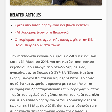
ΑΝΑΛΥΣΕΙΣ
RELATED ARTICLES
ΕΜΠΟΡΙΚΟΣ ΚΑΤΑΛΟΓΟΣ
Κρέας υπό πίεση παραγωγής και βιωσιμότητας
ΠΑΡΑΓΩΓΗ & ΕΜΠΟΡΙΑ
«Μπλοκαρισμένοι» στα Βιολογικά
ΣΦΑΓΕΙΑ
Οι κυρίαρχοι της αγροτικής παραγωγής στην Ε.Ε. –
Ποιοι επικρατούν στη ζωική
ΠΡΩΤΕΣ ΥΛΕΣ
Την εξασφάλιση κονδυλίου ύψους 2.258.000 ευρώ έως
ΕΞΟΠΛΙΣΜΟΣ
και τις 31 Μαρτίου 2016, για αντικατάσταση ζωικού
κεφαλαίου που επλήγη από οζώδη δερματίτιδα,
ΥΠΗΡΕΣΙΕΣ
ανακοίνωσαν οι βουλευτές ΣΥΡΙΖΑ Έβρου, Νατάσα
ΕΜΠΟΡΙΚΟΙ ΑΝΤΙΠΡΟΣΩΠΟΙ
Γκαρά, Γιώργος Καΐσας και Δημήτρης Ρίζος. Το ποσό
αυτό θα κατανεμηθεί σύμφωνα με το κριτήριο της
ΝΟΜΟΘΕΣΙΑ
γεωγραφικής δραστηριοποίησης των παραγωγών στον
τομέα του αγελαδινού γάλακτος και του κρέατος, αλλά
ΕΛΛΗΝΙΚΗ ΝΟΜΟΘΕΣΙΑ
και με το επίπεδο παραγωγικής τους δραστηριότητας
έως και τις 31 Μαρτίου 2015, ώστε να αποδεικνύεται η
ΕΥΡΩΠΑΪΚΗ ΝΟΜΟΘΕΣΙΑ
συρρίκνωση της παραγωγής λόγω της οζώδους