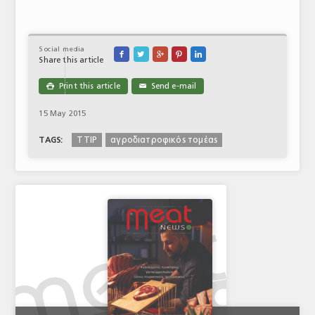
Social media





Share this article
Print this article
Send e-mail

✉
15 May 2015
TTIP
αγροδιατροφικός τομέας
TAGS: