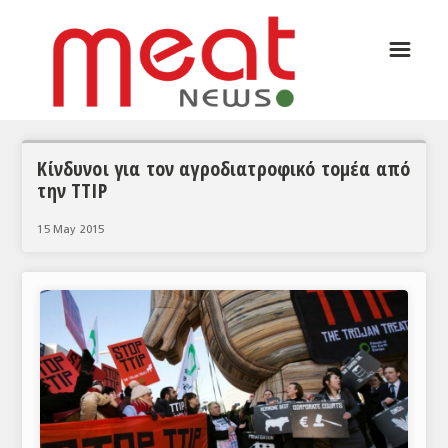
☰
ΑΡΘΡΟΓΡΑΦΙΑ
ΕΛΛΑΔΑ
ΕΙΔΗΣΕΙΣ
Κίνδυνοι για τον αγροδιατροφικό τομέα από
την ΤΤΙΡ
ΣΥΝΕΝΤΕΥΞΕΙΣ
15 May 2015
ΘΕΜΑΤΑ
ΑΝΑΛΥΣΕΙΣ
ΚΟΣΜΟΣ
ΕΙΔΗΣΕΙΣ
ΕΥΡΩΠΑΪΚΕΣ ΑΠΟΦΑΣΕΙΣ
ΘΕΜΑΤΑ