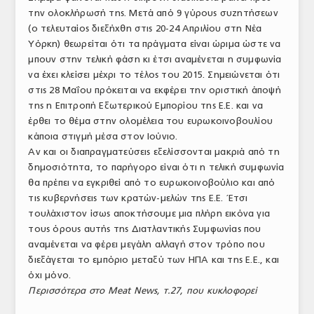
την ολοκλήρωσή της. Μετά από 9 γύρους συζητήσεων
ΤΟ ΠΕΡΙΟΔΙΚΟ
(ο τελευταίος διεξήχθη στις 20-24 Απριλίου στη Νέα
Profile
Υόρκη) θεωρείται ότι τα πράγματα είναι ώριμα ώστε να
μπουν στην τελική φάση κι έτσι αναμένεται η συμφωνία
ΑΡΧΕΙΟ ΤΕΥΧΩΝ
να έχει κλείσει μέχρι το τέλος του 2015. Σημειώνεται ότι
στις 28 Μαΐου πρόκειται να εκφέρει την οριστική άποψή
ΣΥΝΕΔΡΙΟ ΚΡΕΑΤΟΣ
της η Επιτροπή Εξωτερικού Εμπορίου της Ε.Ε. και να
έρθει το θέμα στην ολομέλεια του ευρωκοινοβουλίου
κάποια στιγμή μέσα στον Ιούνιο.
Αν και οι διαπραγματεύσεις εξελίσσονται μακριά από τη
δημοσιότητα, το παρήγορο είναι ότι η τελική συμφωνία
θα πρέπει να εγκριθεί από το ευρωκοινοβούλιο και από
τις κυβερνήσεις των κρατών-μελών της Ε.Ε. Έτσι
τουλάχιστον ίσως αποκτήσουμε μια πλήρη εικόνα για
τους όρους αυτής της Διατλαντικής Συμφωνίας που
αναμένεται να φέρει μεγάλη αλλαγή στον τρόπο που
διεξάγεται το εμπόριο μεταξύ των ΗΠΑ και της Ε.Ε., και
όχι μόνο.
Περισσότερα στο Meat News, τ.27, που κυκλοφορεί