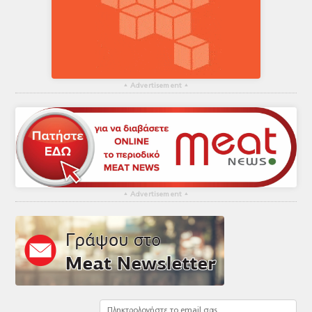
▴
Advertisement
▴
▴
Advertisement
▴