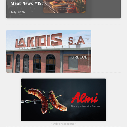
Meat News #150
July 2026
▴
Advertisement
▴