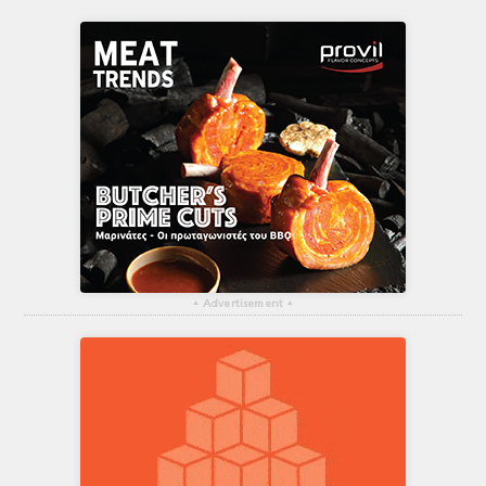
▴
Advertisement
▴