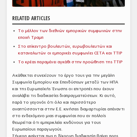
ΑΝΑΛΥΣΕΙΣ
RELATED ARTICLES
ΕΜΠΟΡΙΚΟΣ ΚΑΤΑΛΟΓΟΣ
Το μέλλον των διεθνών εμπορικών συμφωνιών στην
ΠΑΡΑΓΩΓΗ & ΕΜΠΟΡΙΑ
εποχή Τραμπ
ΣΦΑΓΕΙΑ
Στο επίκεντρο βουλευτών, ευρωβουλευτών και
καταναλωτών οι εμπορικές συμφωνίες CETA και ΤΤΙΡ
ΠΡΩΤΕΣ ΥΛΕΣ
Το κρέας παραμένει αγκάθι στην προώθηση της ΤΤΙΡ
ΕΞΟΠΛΙΣΜΟΣ
Ακάθεκτες συνεχίζουν το έργο τους για την μεγάλη
Συμφωνία Εμπορίου και Επενδύσεων μεταξύ των ΗΠΑ
ΥΠΗΡΕΣΙΕΣ
και της Ευρωπαϊκής Ένωσης οι επιτροπές που έχουν
ΕΜΠΟΡΙΚΟΙ ΑΝΤΙΠΡΟΣΩΠΟΙ
αναλάβει τις διαδικασίες διαπραγματεύσεων. Κι αυτό,
παρά το γεγονός ότι όλο και περισσότερο
ΝΟΜΟΘΕΣΙΑ
αναπτύσσονται στην Ε.Ε. κινήσεις διαμαρτυρίας απέναντι
στο ενδεχόμενο μιας συμφωνίας που εν πολλοίς
ΕΛΛΗΝΙΚΗ ΝΟΜΟΘΕΣΙΑ
θεωρείται ότι εμπερικλείει κινδύνους για τους
Ευρωπαίους παραγωγούς.
ΕΥΡΩΠΑΪΚΗ ΝΟΜΟΘΕΣΙΑ
Σήμερα φαίνεται πως η δίχρονη διαδικασία βαίνει προς