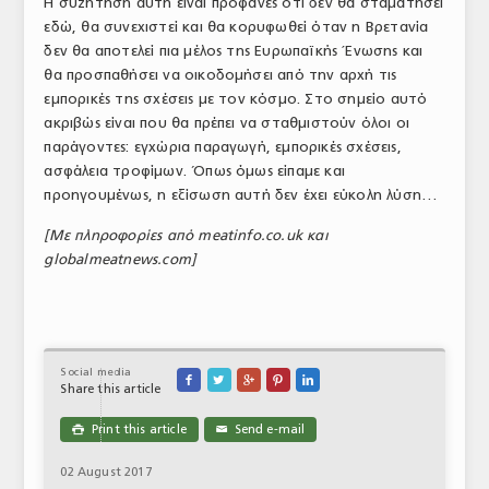
Η συζήτηση αυτή είναι προφανές ότι δεν θα σταματήσει
εδώ, θα συνεχιστεί και θα κορυφωθεί όταν η Βρετανία
δεν θα αποτελεί πια μέλος της Ευρωπαϊκής Ένωσης και
θα προσπαθήσει να οικοδομήσει από την αρχή τις
εμπορικές της σχέσεις με τον κόσμο. Στο σημείο αυτό
ακριβώς είναι που θα πρέπει να σταθμιστούν όλοι οι
παράγοντες: εγχώρια παραγωγή, εμπορικές σχέσεις,
ασφάλεια τροφίμων. Όπως όμως είπαμε και
προηγουμένως, η εξίσωση αυτή δεν έχει εύκολη λύση…
[Με πληροφορίες από meatinfo.co.uk και
globalmeatnews.com]
Social media





Share this article
Print this article
Send e-mail

✉
02 August 2017