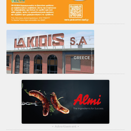
▴
Advertisement
▴