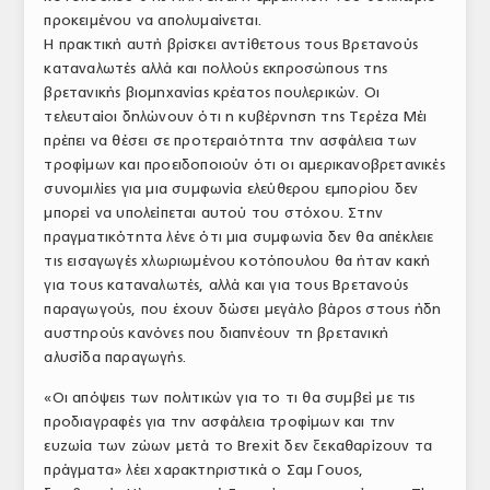
προκειμένου να απολυμαίνεται.
ΤΟ ΠΕΡΙΟΔΙΚΟ
Η πρακτική αυτή βρίσκει αντίθετους τους Βρετανούς
Profile
καταναλωτές αλλά και πολλούς εκπροσώπους της
βρετανικής βιομηχανίας κρέατος πουλερικών. Οι
ΑΡΧΕΙΟ ΤΕΥΧΩΝ
τελευταίοι δηλώνουν ότι η κυβέρνηση της Τερέζα Μέι
πρέπει να θέσει σε προτεραιότητα την ασφάλεια των
ΣΥΝΕΔΡΙΟ ΚΡΕΑΤΟΣ
τροφίμων και προειδοποιούν ότι οι αμερικανοβρετανικές
συνομιλίες για μια συμφωνία ελεύθερου εμπορίου δεν
μπορεί να υπολείπεται αυτού του στόχου. Στην
πραγματικότητα λένε ότι μια συμφωνία δεν θα απέκλειε
τις εισαγωγές χλωριωμένου κοτόπουλου θα ήταν κακή
για τους καταναλωτές, αλλά και για τους Βρετανούς
παραγωγούς, που έχουν δώσει μεγάλο βάρος στους ήδη
αυστηρούς κανόνες που διαπνέουν τη βρετανική
αλυσίδα παραγωγής.
«Οι απόψεις των πολιτικών για το τι θα συμβεί με τις
προδιαγραφές για την ασφάλεια τροφίμων και την
ευζωία των ζώων μετά το Brexit δεν ξεκαθαρίζουν τα
πράγματα» λέει χαρακτηριστικά ο Σαμ Γουος,