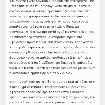
διευθυντής Ηλεκτρονικού Εμπορίου της επιχείρησης The
Great British Meat Company. «Από τη μία λέμε ότι θα
διατηρήσουμε τα υψηλά πρότυπα, αλλά από την άλλη
επιδιώκουμε εμπορικές συνομιλίες που αναπόφευκτα
ενθαρρύνουν τις εισαγωγές φθηνότερου κρέατος με
χαμηλότερα πρότυπα ευζωίας» λέει ο ίδιος, και
υπογραμμίζει ότι «Οι Βρετανοί αγρότες είναι εκείνοι που
θα χάσουν περισσότερο. Διατηρούν μερικά από
υψηλότερα πρότυπα ευζωίας στον κόσμο, παράγοντας
το ασφαλέστερο και γευστικότερο κρέας, αλλά αυτά δεν
δίνουν το φθηνότερο κρέας. Αν ζητήσουμε από το
βρετανικό κοινό να επιλέξει προδιαγραφές ή τιμή, είμαι
πεπεισμένος ότι θα διαλέξουν προδιαγραφές, καθώς δεν
νομίζω ότι είναι μεγάλη η ζήτηση για βοδινό με ορμόνες
ή κοτόπουλο εμβαπτισμένο στο χλώριο».
Με τη συζήτηση αυτή τίθεται ουσιαστικά επί τάπητος η
διακηρυγμένη επιθυμία της βρετανικής κυβέρνησης
αφενός να αποδειχτεί πρωτοπόρος στο ελεύθερο
εμπόριο και αφετέρου να διατηρήσει (παραμένοντας, και
μετά το Brexit, πιστή στην ευρωενωσιακή παράδοση)