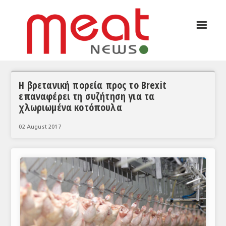
☰
ΑΡΘΡΟΓΡΑΦΙΑ
ΕΛΛΑΔΑ
ΕΙΔΗΣΕΙΣ
Η βρετανική πορεία προς το Brexit
επαναφέρει τη συζήτηση για τα
ΣΥΝΕΝΤΕΥΞΕΙΣ
χλωριωμένα κοτόπουλα
ΘΕΜΑΤΑ
02 August 2017
ΑΝΑΛΥΣΕΙΣ
ΚΟΣΜΟΣ
ΕΙΔΗΣΕΙΣ
ΕΥΡΩΠΑΪΚΕΣ ΑΠΟΦΑΣΕΙΣ
ΘΕΜΑΤΑ