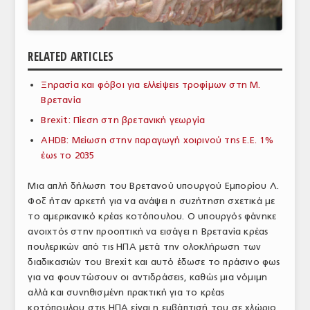
ΑΝΑΛΥΣΕΙΣ
ΕΜΠΟΡΙΚΟΣ ΚΑΤΑΛΟΓΟΣ
RELATED ARTICLES
ΠΑΡΑΓΩΓΗ & ΕΜΠΟΡΙΑ
Ξηρασία και φόβοι για ελλείψεις τροφίμων στη Μ.
Βρετανία
ΣΦΑΓΕΙΑ
Brexit: Πίεση στη βρετανική γεωργία
ΠΡΩΤΕΣ ΥΛΕΣ
AHDB: Μείωση στην παραγωγή χοιρινού της Ε.Ε. 1%
έως το 2035
ΕΞΟΠΛΙΣΜΟΣ
Μια απλή δήλωση του Βρετανού υπουργού Εμπορίου Λ.
ΥΠΗΡΕΣΙΕΣ
Φοξ ήταν αρκετή για να ανάψει η συζήτηση σχετικά με
ΕΜΠΟΡΙΚΟΙ ΑΝΤΙΠΡΟΣΩΠΟΙ
το αμερικανικό κρέας κοτόπουλου. Ο υπουργός φάνηκε
ανοιχτός στην προοπτική να εισάγει η Βρετανία κρέας
ΝΟΜΟΘΕΣΙΑ
πουλερικών από τις ΗΠΑ μετά την ολοκλήρωση των
διαδικασιών του Brexit και αυτό έδωσε το πράσινο φως
ΕΛΛΗΝΙΚΗ ΝΟΜΟΘΕΣΙΑ
για να φουντώσουν οι αντιδράσεις, καθώς μια νόμιμη
αλλά και συνηθισμένη πρακτική για το κρέας
ΕΥΡΩΠΑΪΚΗ ΝΟΜΟΘΕΣΙΑ
κοτόπουλου στις ΗΠΑ είναι η εμβάπτισή του σε χλώριο