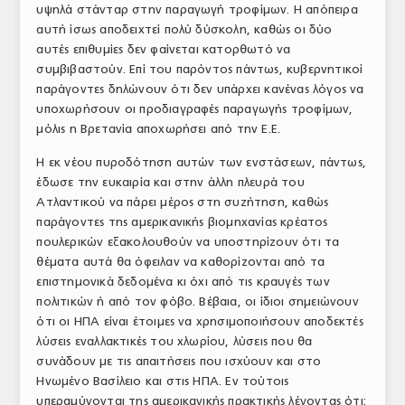
υψηλά στάνταρ στην παραγωγή τροφίμων. Η απόπειρα
αυτή ίσως αποδειχτεί πολύ δύσκολη, καθώς οι δύο
αυτές επιθυμίες δεν φαίνεται κατορθωτό να
συμβιβαστούν. Επί του παρόντος πάντως, κυβερνητικοί
παράγοντες δηλώνουν ότι δεν υπάρχει κανένας λόγος να
υποχωρήσουν οι προδιαγραφές παραγωγής τροφίμων,
μόλις η Βρετανία αποχωρήσει από την Ε.Ε.
Η εκ νέου πυροδότηση αυτών των ενστάσεων, πάντως,
έδωσε την ευκαιρία και στην άλλη πλευρά του
Ατλαντικού να πάρει μέρος στη συζήτηση, καθώς
παράγοντες της αμερικανικής βιομηχανίας κρέατος
πουλερικών εξακολουθούν να υποστηρίζουν ότι τα
θέματα αυτά θα όφειλαν να καθορίζονται από τα
επιστημονικά δεδομένα κι όχι από τις κραυγές των
πολιτικών ή από τον φόβο. Βέβαια, οι ίδιοι σημειώνουν
ότι οι ΗΠΑ είναι έτοιμες να χρησιμοποιήσουν αποδεκτές
λύσεις εναλλακτικές του χλωρίου, λύσεις που θα
συνάδουν με τις απαιτήσεις που ισχύουν και στο
Ηνωμένο Βασίλειο και στις ΗΠΑ. Εν τούτοις
υπεραμύνονται της αμερικανικής πρακτικής λέγοντας ότι: