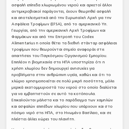
ασφαλή επίπεδα χλωριωμένου νερού και αρκετοί άλλοι
αντιμικροβιακοί παράγοντες, έχουν θεωρηθεί ασφαλή
και αποτελεσματικά από την Ευρωπαϊκή Αρχή για την
Ασφάλεια Τροφίμων (EFSA), από το αμερικανικό Υπ.
Γεωργίας, από την αμερικανική Αρχή Τροφίμων και
Φαρμάκων και από την Επιτροπή του Codex
Alimentarius η οποία θέτει τα διεθνή στάνταρ ασφάλειας
τροφίμων που θεωρούνται σημείο αναφοράς στις
απαιτήσεις του Παγκόσμιου Οργανισμού Εμπορίου.
Επιπλέον η βιομηχανία στις ΗΠΑ υποστηρίζει ότι η
χρήση χλωρίου δεν δημιουργεί ανησυχίες για
προβλήματα στην ανθρώπινη υγεία, καθώς και ότι το
χλώριο χρησιμοποιείται σε πολύ μικρή ποσότητα, μόλις
μερικά εκατομμυριοστά του νερού στο οποίο διαλύεται
για να εμβαπτιστούν σε αυτό τα κοτόπουλα.
Επικαλούνται μάλιστα και το παράδειγμα των χαμηλών
και ασφαλών επιπέδων χλωρίου που υπάρχουν και στο
πόσιμο νερό στις ΗΠΑ, στο Ηνωμένο Βασίλειο, και σε
πλείστες άλλες χώρες του πλανήτη.